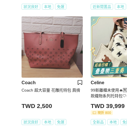
狀況良好
本地
免運
近新閒置品
本地
Coach
Celine
Coach 超大容量 花雕托特包 肩揹
99新離櫃未使用🔥🈶
款織物系列托特包🤍
TWD 2,500
TWD 39,999
現折 800
狀況良好
本地
免運
全新品
本地
免