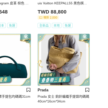
nogram 皮革 棕色 二
uis Vuitton KEEPALL55 黑色棋盤
格旅行袋
648
TWD 88,800
現折 2,000
日本
免運
全新品
本地
免運
Prada
 徽標手提包均碼碼31cm
Prada 女士 鈎針編織手提袋均碼碼
40cm*16cm*34cm