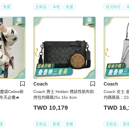
免運
全新品
本地
免運
狀況尚可
Coach
Coach
塵袋Celine新
Coach 男士 Holden 標誌性帆布斜
Coach 女
冬天必備🔥
挎包均碼碼25x 15x 4cm
均碼碼長：22
高：22cm
TWD 10,179
TWD 16,
運
全新品
香港
免運
全新品
香