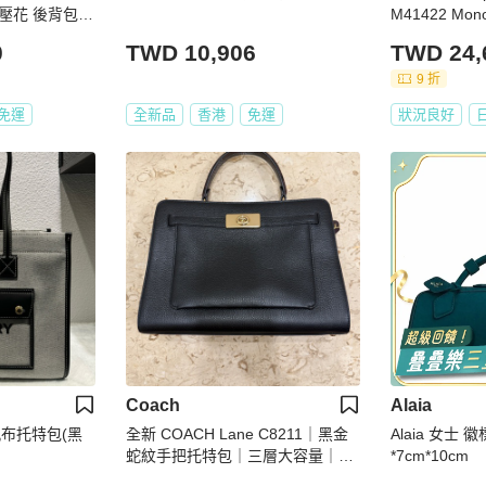
花 後背包33
M41422 Mo
件塵袋
手
0
TWD 10,906
TWD 24,
9 折
免運
全新品
香港
免運
狀況良好
Coach
Alaia
 帆布托特包(黑
全新 COACH Lane C8211｜黑金
Alaia 女士
蛇紋手把托特包｜三層大容量｜原
*7cm*10cm
價$28,800