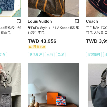
Louis Vuitton
Coach
lNomad飯盒包中號
💝FuFu.Style ⟡.·* LV Keepall55 旅
二手私物【CO
4肩背包
行袋行李包
特包 大容量 
TWD 43,956
TWD 3,9
現折 800
免運
狀況良好
本地
免運
狀況尚可