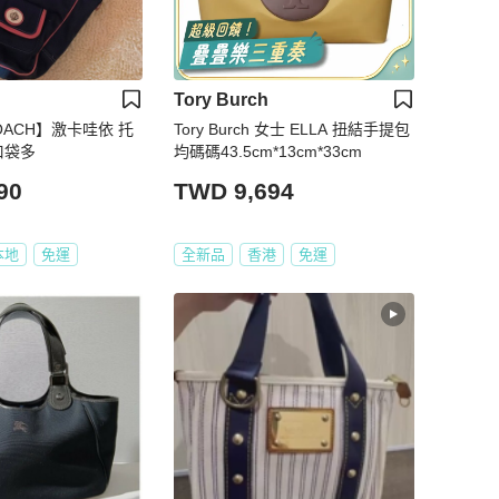
Tory Burch
ACH】激卡哇依 托
Tory Burch 女士 ELLA 扭結手提包
口袋多
均碼碼43.5cm*13cm*33cm
90
TWD 9,694
本地
免運
全新品
香港
免運