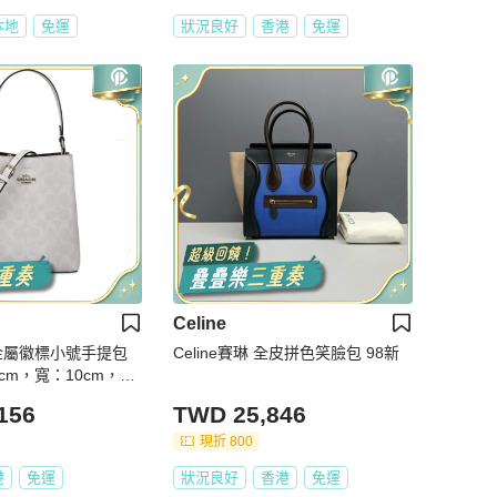
本地
免運
狀況良好
香港
免運
Celine
士 金屬徽標小號手提包
Celine賽琳 全皮拼色笑臉包 98新
cm，寬：10cm，
156
TWD 25,846
現折 800
港
免運
狀況良好
香港
免運