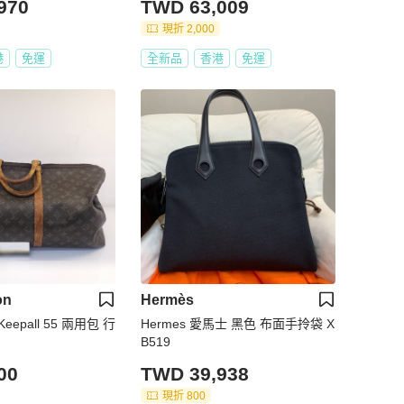
970
TWD 63,009
現折 2,000
港
免運
全新品
香港
免運
on
Hermès
n Keepall 55 兩用包 行
Hermes 愛馬士 黑色 布面手拎袋 X
B519
00
TWD 39,938
現折 800