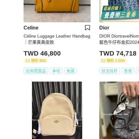
Celine
Dior
Céline Luggage Leather Handbag
DIOR Diortrave
｜芒果黃黃皮款
藍色牛仔布金扣202
TWD 46,800
TWD 74,718
現折 800
現折 2,000
近新閒置品
本地
免運
狀況良好
香港