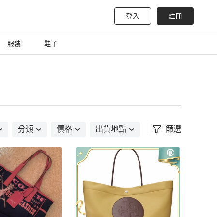
登入
註冊
服裝
鞋子
分類
價格
出貨地點
篩選