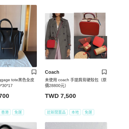
Coach
uggage tote黑色全皮
未使用 coach 手提肩背硬殼包（原
30*17
價28800元）
700
TWD 7,500
香港
免運
近新閒置品
本地
免運