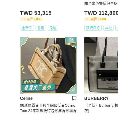
開合米色雙肩包全皮壓
*16*40cm 98新配
TWD 53,315
TWD 112,80
現折 2,000
現折 8,000
全新品
香港
免運
狀況良好
本地
Celine
BURBERRY
98新閒置🔥下殺全網最低🔥Celine
（全新）Burberry
Tote 24年新款托特包🉑肩背🉑斜背
灰)