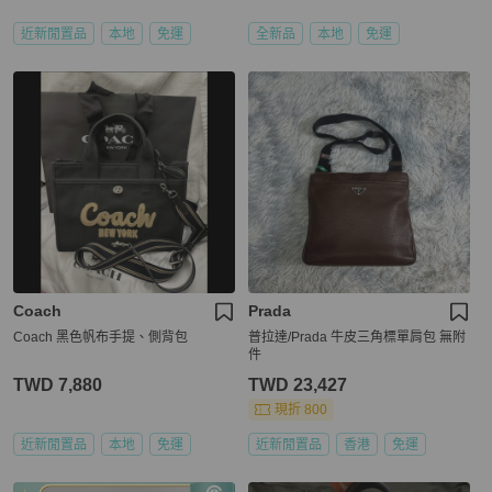
近新閒置品
本地
免運
全新品
本地
免運
Coach
Prada
Coach 黑色帆布手提、側背包
普拉達/Prada 牛皮三角標單肩包 無附
件
TWD 7,880
TWD 23,427
現折 800
近新閒置品
本地
免運
近新閒置品
香港
免運