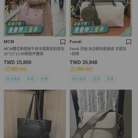
MCM
Fendi
MCM櫻花粉荔枝牛皮手提肩背斜背包
Fendi 芬迪 米白帆布配綠皮 手提包
32*22*13 98新配件塵袋
+斜挎
TWD 15,800
TWD 35,948
現折 499
現折 800
狀況良好
本地
免運
狀況良好
香港
免運