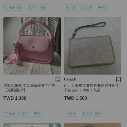
近新閒置品
本地
免運
狀況尚可
香港
免運
Coach
甜美風(羊皮)手提/肩背/側背三用包
Coach 單層 手拿包 經典款 荔枝紋 手
【美麗製造所】
拿包 有小卡 牌價卡 防刮
TWD 1,380
TWD 1,500
全新品
本地
免運
全新品
本地
免運