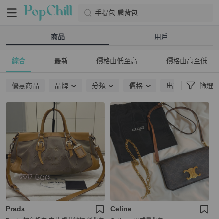
手提包 肩背包
商品
用戶
綜合
最新
價格由低至高
價格由高至低
優惠商品
品牌
分類
價格
出貨地點
篩選
Prada
Celine