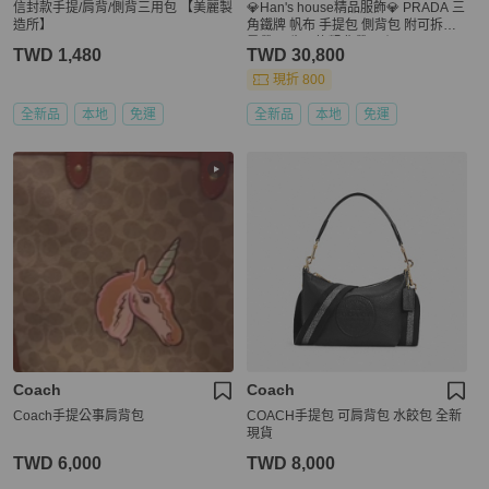
信封款手提/肩背/側背三用包 【美麗製
💎Han's house精品服飾💎 PRADA 三
造所】
角鐵牌 帆布 手提包 側背包 附可拆卸
肩帶 男生可換粗背帶 原價54000
TWD 1,480
TWD 30,800
現折 800
全新品
本地
免運
全新品
本地
免運
Coach
Coach
Coach手提公事肩背包
COACH手提包 可肩背包 水餃包 全新
現貨
TWD 6,000
TWD 8,000