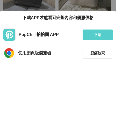
Prada
下載APP才能看到完整內容和優惠價格
PRADA 全黑色牛皮金釦肩背包 托特
頭層牛皮信封包(肩背/側背二用包)
包 購物袋
【美麗製造所】
TWD 18,800
TWD 1,380
PopChill 拍拍圈 APP
下載
狀況良好
本地
免運
全新品
本地
免運
使用網頁版瀏覽器
忍痛放棄
篩選
重設
品牌
分類
Coach
Louis Vuitton