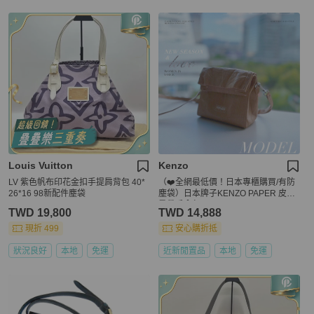
Louis Vuitton
Kenzo
LV 紫色帆布印花金扣手提肩背包 40*
（❤️全網最低價！日本專櫃購買/有防
26*16 98新配件塵袋
塵袋）日本牌子KENZO PAPER 皮革
肩帶手拿包POUCH ON STRAP IN LE
TWD 19,800
TWD 14,888
ATHER （超可愛/詢問度超高/米色）
現折 499
安心購折抵
狀況良好
本地
免運
近新閒置品
本地
免運