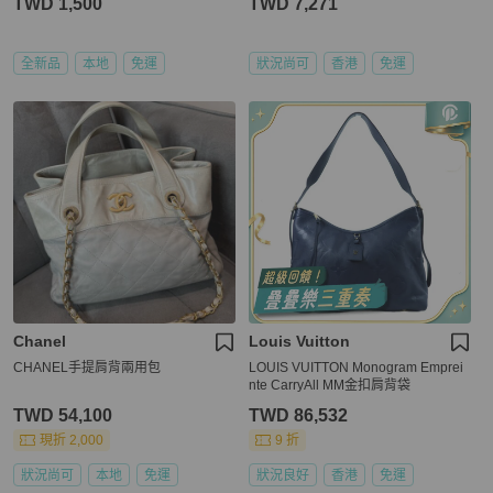
TWD 1,500
TWD 7,271
全新品
本地
免運
狀況尚可
香港
免運
Chanel
Louis Vuitton
CHANEL手提肩背兩用包
LOUIS VUITTON Monogram Emprei
nte CarryAll MM金扣肩背袋
TWD 54,100
TWD 86,532
現折 2,000
9 折
狀況尚可
本地
免運
狀況良好
香港
免運