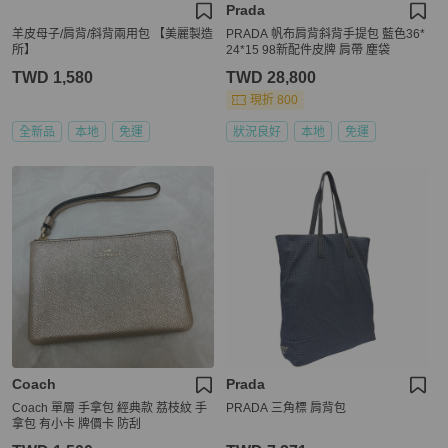
Prada
羊皮母子/肩背/斜背兩用包 【美麗製造
PRADA 帆布肩背斜背手提包 藍色36*
所】
24*15 98新配件皮牌 肩帶 塵袋
TWD 1,580
TWD 28,800
現折 800
全新品
本地
免運
狀況良好
本地
免運
Coach
Prada
Coach 單層 手拿包 經典款 荔枝紋 手
PRADA 三角標 肩背包
拿包 有小卡 牌價卡 防刮