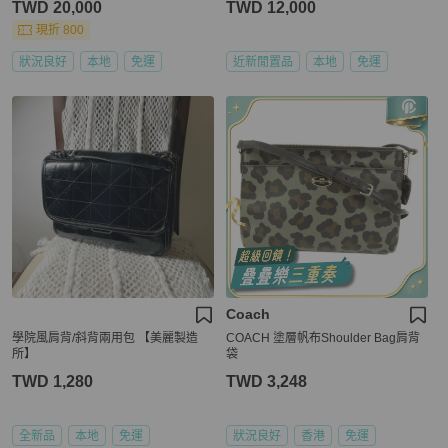
TWD 20,000
TWD 12,000
現折 800
狀況良好
本地
免運
近新閒置品
本地
免運
Coach
學院風肩背/斜背兩用包 【美麗製造
COACH 塗層帆布Shoulder Bag肩背
所】
袋
TWD 1,280
TWD 3,248
全新品
本地
免運
狀況良好
香港
免運