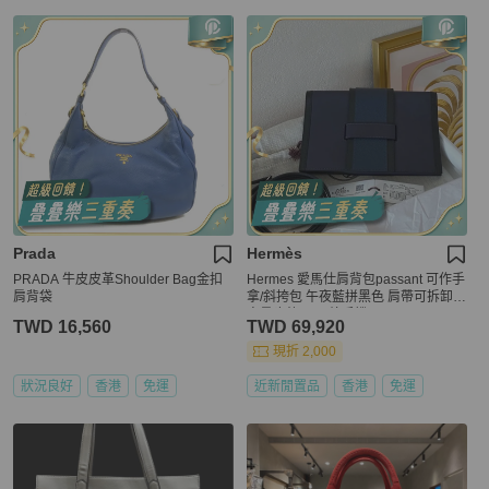
Prada
Hermès
PRADA 牛皮皮革Shoulder Bag金扣
Hermes 愛馬仕肩背包passant 可作手
肩背袋
拿/斜挎包 午夜藍拼黑色 肩帶可拆卸
容量也夠 可以放手機
TWD 16,560
TWD 69,920
現折 2,000
狀況良好
香港
免運
近新閒置品
香港
免運