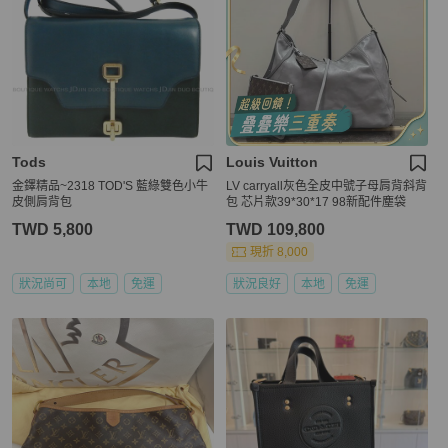
Tods
Louis Vuitton
金鐸精品~2318 TOD'S 藍綠雙色小牛
LV carryall灰色全皮中號子母肩背斜背
皮側肩背包
包 芯片款39*30*17 98新配件塵袋
TWD 5,800
TWD 109,800
現折 8,000
狀況尚可
本地
免運
狀況良好
本地
免運