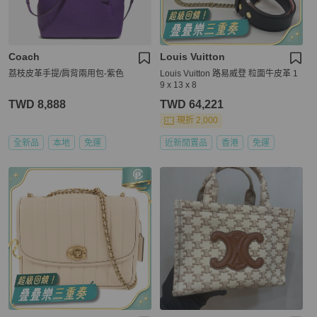
Coach
Louis Vuitton
荔枝皮革手提/肩背兩用包-紫色
Louis Vuitton 路易威登 粒面牛皮革 1
9 x 13 x 8
TWD 8,888
TWD 64,221
現折 2,000
全新品
本地
免運
近新閒置品
香港
免運