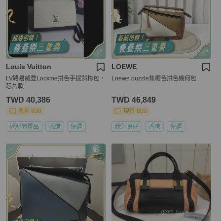
Louis Vuitton
LOEWE
LV路易威登Lockme拼色手提斜挎包，
Loewe puzzle焦糖色拼色幾何包
芯片款
TWD 40,386
TWD 46,849
現折 800
現折 800
近新閒置品
香港
免運
狀況良好
香港
免運