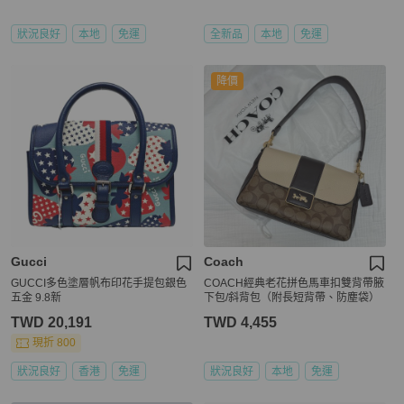
狀況良好
本地
免運
全新品
本地
免運
降價
Gucci
Coach
GUCCI多色塗層帆布印花手提包銀色
COACH經典老花拼色馬車扣雙背帶腋
五金 9.8新
下包/斜背包（附長短背帶、防塵袋）
TWD 20,191
TWD 4,455
現折 800
狀況良好
香港
免運
狀況良好
本地
免運