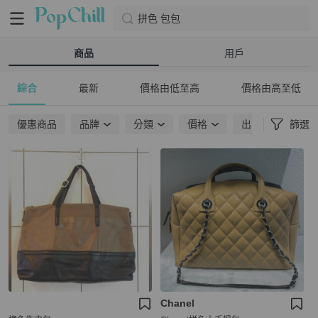
拼色 包包
商品
用戶
綜合
最新
價格由低至高
價格由高至低
優惠商品
品牌
分類
價格
出貨地點
篩選
Chanel