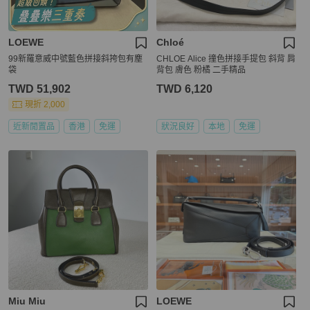
LOEWE
Chloé
99新羅意威中號藍色拼接斜挎包有塵
CHLOE Alice 撞色拼接手提包 斜背 肩
袋
背包 膚色 粉橘 二手精品
TWD 51,902
TWD 6,120
現折 2,000
近新閒置品
香港
免運
狀況良好
本地
免運
Miu Miu
LOEWE