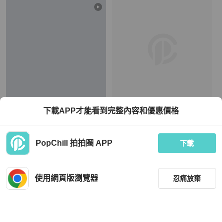
Tod's
Miu Miu
下載APP才能看到完整內容和優惠價格
TOD’S拼色托特包 肩背包 Tote
Miumiu 紅藍拼色手提包購物袋 帆布
包32*12*33 95新 配件塵袋
TWD 8,850
TWD 23,800
PopChill 拍拍圈 APP
下載
現折 800
狀況尚可
本地
免運
近新閒置品
本地
免運
使用網頁版瀏覽器
忍痛放棄