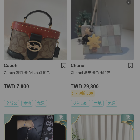
Coach
Chanel
Coach 鉚釘拼色化妝斜背包
Chanel 麂皮拼色托特包
TWD 7,800
TWD 29,800
現折 800
全新品
本地
免運
狀況良好
本地
免運