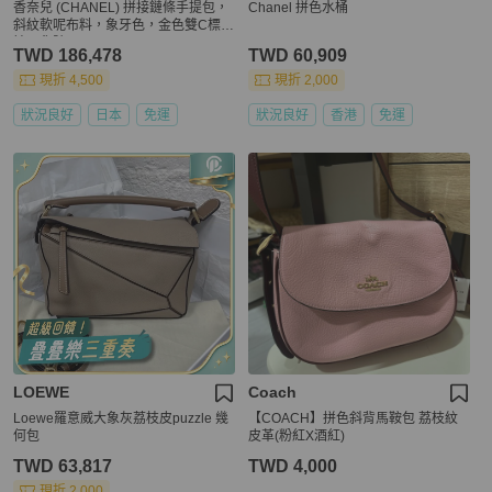
香奈兒 (CHANEL) 拼接鏈條手提包，
Chanel 拼色水桶
斜紋軟呢布料，象牙色，金色雙C標
誌，貨號 195106SM
TWD 186,478
TWD 60,909
現折 4,500
現折 2,000
狀況良好
日本
免運
狀況良好
香港
免運
LOEWE
Coach
Loewe羅意威大象灰荔枝皮puzzle 幾
【COACH】拼色斜背馬鞍包 荔枝紋
何包
皮革(粉紅X酒紅)
TWD 63,817
TWD 4,000
現折 2,000