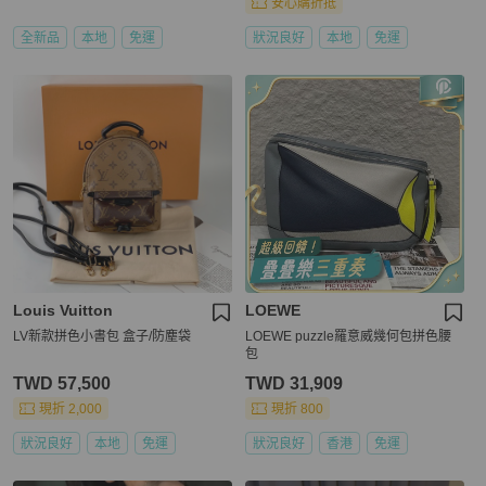
安心購折抵
全新品
本地
免運
狀況良好
本地
免運
Louis Vuitton
LOEWE
LV新款拼色小書包 盒子/防塵袋
LOEWE puzzle羅意威幾何包拼色腰
包
TWD 57,500
TWD 31,909
現折 2,000
現折 800
狀況良好
本地
免運
狀況良好
香港
免運