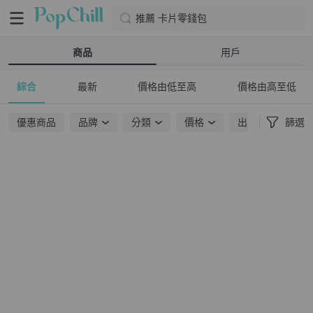
推薦 卡片零錢包
商品
用戶
綜合
最新
價格由低至高
價格由高至低
優惠商品
品牌
分類
價格
出貨地點
篩選