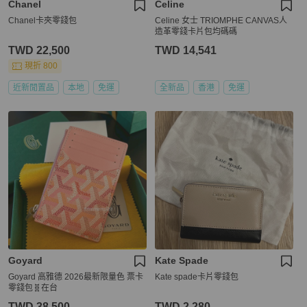
Chanel
Celine
Chanel卡夾零錢包
Celine 女士 TRIOMPHE CANVAS人
造革零錢卡片包均碼碼
TWD 22,500
TWD 14,541
現折 800
近新閒置品
本地
免運
全新品
香港
免運
Goyard
Kate Spade
Goyard 高雅德 2026最新限量色 票卡
Kate spade卡片零錢包
零錢包🧬在台
TWD 38,500
TWD 2,280