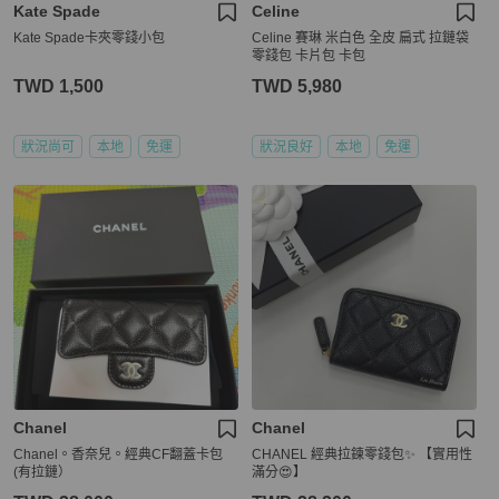
Kate Spade
Celine
Kate Spade卡夾零錢小包
Celine 賽琳 米白色 全皮 扁式 拉鏈袋
零錢包 卡片包 卡包
TWD 1,500
TWD 5,980
狀況尚可
本地
免運
狀況良好
本地
免運
Chanel
Chanel
Chanel。香奈兒。經典CF翻蓋卡包
CHANEL 經典拉鍊零錢包✨ 【實用性
(有拉鏈）
滿分😍】