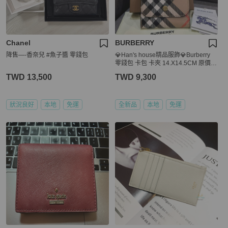
Chanel
BURBERRY
降售—-香奈兒 #魚子醬 零錢包
💎Han's house精品服飾💎Burberry
零錢包 卡包 卡夾 14.X14.5CM 原價1
2800
TWD 13,500
TWD 9,300
狀況良好
本地
免運
全新品
本地
免運