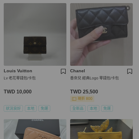
Louis Vuitton
Chanel
Lv 老花零錢包/卡包
香奈兒 經典Logo 零錢包/卡包
TWD 10,000
TWD 25,500
現折 800
狀況良好
本地
免運
全新品
本地
免運