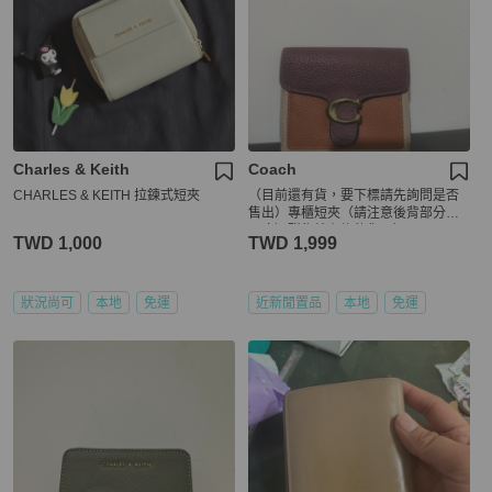
Charles & Keith
Coach
CHARLES & KEITH 拉鍊式短夾
（目前還有貨，要下標請先詢問是否
售出）專櫃短夾（請注意後背部分小
瑕疵）甜售給有緣的您：）
TWD 1,000
TWD 1,999
狀況尚可
本地
免運
近新閒置品
本地
免運