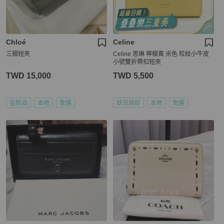
Chloé
Celine
三摺短夾
Celine 思琳 檸檬黃 米色 粒紋小牛皮
小號雙折帶扣短夾
TWD 15,000
TWD 5,500
全新品
本地
免運
狀況良好
本地
免運