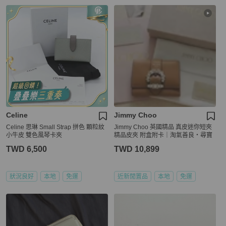
Celine
Jimmy Choo
Celine 思琳 Small Strap 拼色 顆粒紋
Jimmy Choo 英國精品 真皮迷你短夾
小牛皮 雙色風琴卡夾
精品皮夾 附盒附卡｜淘氣善良・尋寶
TWD 6,500
TWD 10,899
狀況良好
本地
免運
近新閒置品
本地
免運