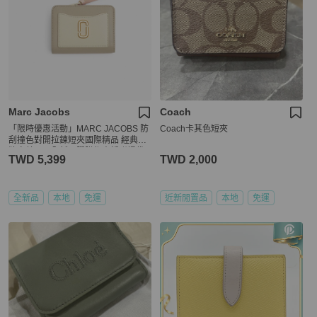
Marc Jacobs
Coach
「限時優惠活動」MARC JACOBS 防
Coach卡其色短夾
刮撞色對開拉鍊短夾國際精品 經典品
牌完美呈現全新品膠膜都未拆附提袋
TWD 5,399
TWD 2,000
防塵袋
全新品
本地
免運
近新閒置品
本地
免運