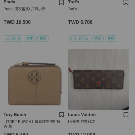
Prada
Tod's
Prada 淺灰藍皮L拉鍊小夾
Tod’s
TWD 10,500
TWD 6,786
狀況尚可
本地
免運
近新閒置品
香港
免運
Tory Burch
Louis Vuitton
【TORY BURCH】縫線造型按釦短
LV長夾 附零錢袋
夾-駝
TWD 6,480
TWD 12,000