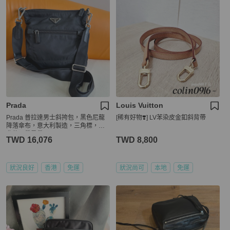
Prada
Louis Vuitton
Prada 普拉達男士斜挎包，黑色尼龍
[稀有好物❣️] LV苯染皮金釦斜背帶
降落傘布，意大利製造，三角標，經
典款，帶肩帶
TWD 16,076
TWD 8,800
狀況良好
香港
免運
狀況尚可
本地
免運