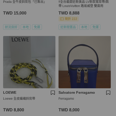
Prada 全牛皮斜背包「已售出」
‼️全台最甜近新美品 LV新款寬背帶/肩
帶 LouisVuitton 路易威登 雙面用
TWD 15,000
TWD 8,888
現折 222
狀況良好
本地
免運
近新閒置品
本地
免運
LOEWE
Salvatore Ferragamo
Loewe 全皮編織斜背帶
Ferragamo
TWD 8,800
TWD 8,000