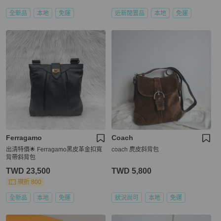
全新品
本地
免運
近新閒置品
本地
免運
Ferragamo
Coach
出清特價🌟 Ferragamo黑皮革金扣寬
coach 麂皮斜背包
背帶斜背包
TWD 23,500
TWD 5,800
現折 800
全新品
本地
免運
狀況尚可
本地
免運