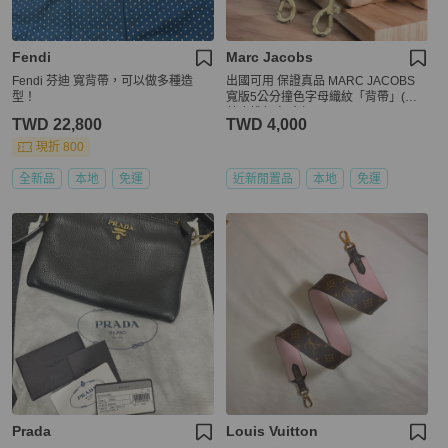
Fendi
Marc Jacobs
Fendi 芬迪 寬背帶，可以做多種造
出國可用 保證真品 MARC JACOBS
型！
寬版5公分撞色字母織紋「背帶」(黑
藍底桃紅字/金扣)
TWD 22,800
TWD 4,000
現折 800
全新品
本地
免運
近新閒置品
本地
免運
Prada
Louis Vuitton