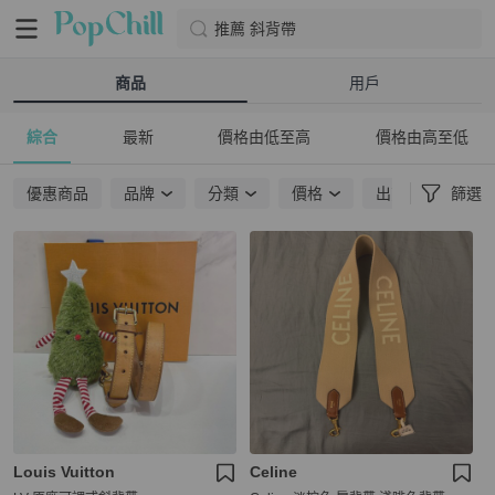
推薦 斜背帶
商品
用戶
綜合
最新
價格由低至高
價格由高至低
優惠商品
品牌
分類
價格
出貨地點
篩選
Louis Vuitton
Celine