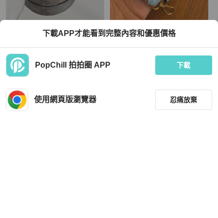
Louis Vuitton
Prada
下載APP才能看到完整內容和優惠價格
LV 老花寬版斜背帶
prada淡藍牛仔帽圖案背帶 超好看🤩
TWD 9,990
TWD 9,800
PopChill 拍拍圈 APP
下載
近新閒置品
本地
免運
近新閒置品
本地
免運
使用網頁版瀏覽器
忍痛放棄
篩選
重設
品牌
分類
Louis Vuitton
Prada