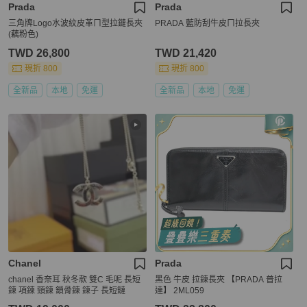
Prada
Prada
三角牌Logo水波紋皮革ㄇ型拉鏈長夾
PRADA 藍防刮牛皮ㄇ拉長夾
(藕粉色)
TWD 26,800
TWD 21,420
現折 800
現折 800
全新品
本地
免運
全新品
本地
免運
Chanel
Prada
chanel 香奈耳 秋冬款 雙C 毛呢 長短
黑色 牛皮 拉鍊長夾 【PRADA 普拉
鍊 項鍊 頸鍊 鎖骨鍊 鍊子 長短鏈
達】 2ML059