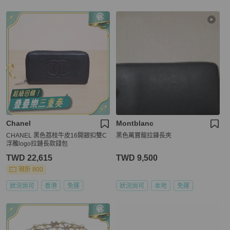
Chanel
Montblanc
CHANEL 黑色荔枝牛皮16開銀扣雙C
黑色萬寶龍拉鍊長夾
浮雕logo拉鏈長款錢包
TWD 22,615
TWD 9,500
現折 800
狀況尚可
香港
免運
狀況尚可
本地
免運