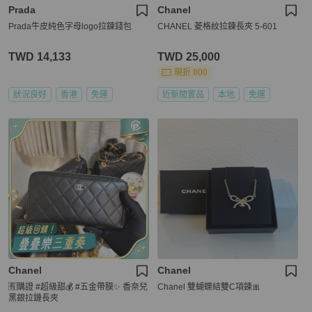
Prada
Chanel
Prada牛皮純色字母logo拉鍊錢包
CHANEL 菱格紋拉鍊長夾 5-601
TWD 14,133
TWD 25,000
現折 800
狀況良好
香港
免運
近新閒置品
本地
免運
Chanel
Chanel
🈶購證 #超級甜💰 #五金帶膜✨ 香奈兒
Chanel 雙蝴蝶結雙C項鍊🎀
黑銀拉鏈長夾