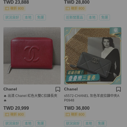
TWD 23,888
TWD 28,800
現折 800
現折 800
狀況良好
本地
免運
近新閒置品
本地
免運
Chanel
Chanel
🔥 出清 Chanel 紅色大雙C拉鍊長夾
s5572-CHANEL 灰色羊皮拉鍊中夾A
🔥
P0948
TWD 20,999
TWD 36,800
現折 800
現折 800
狀況良好
本地
免運
狀況良好
本地
免運