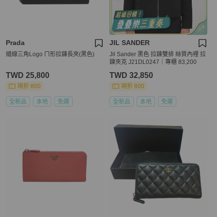
Prada
JIL SANDER
縫線三角Logo ㄇ形拉鍊長夾(黑色)
Jil Sander 黑色 拉鍊雙排 絲質內裡 拉
鍊夾克 J21DL0247｜專櫃 83,200
TWD 25,800
TWD 32,850
現折 800
現折 800
全新品
本地
免運
全新品
本地
免運