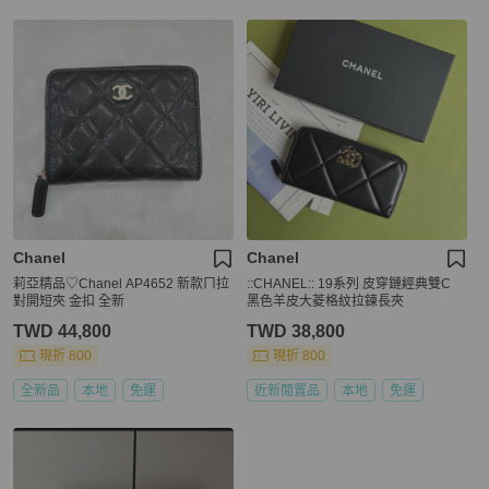
Chanel
Chanel
莉亞精品♡Chanel AP4652 新款ㄇ拉
::CHANEL:: 19系列 皮穿鏈經典雙C
對開短夾 金扣 全新
黑色羊皮大菱格紋拉鍊長夾
TWD 44,800
TWD 38,800
現折 800
現折 800
全新品
本地
免運
近新閒置品
本地
免運