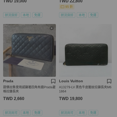
TWD 19,000
TWD 22,800
95 折
狀況良好
本地
免運
狀況良好
本地
免運
Prada
Louis Vuitton
甜價出售使用感顯著四角有磨Prada菱
A13279-LV 黑色牛皮壓紋拉鍊長夾M6
格拉鏈長夾
1864
TWD 2,660
TWD 19,800
狀況尚可
本地
免運
狀況尚可
本地
免運