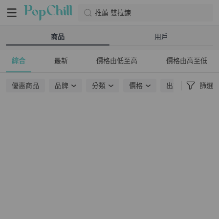
推薦 雙拉鍊
商品
用戶
綜合
最新
價格由低至高
價格由高至低
優惠商品
品牌
分類
價格
出貨地點
篩選