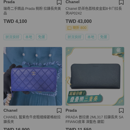
Prada
Chanel
瑞奇二手精品 Prada 桃粉 拉鍊長夾美
Chanel 奶茶色荔枝皮金釦8卡ㄇ拉長
品
夾AP0242
TWD 4,100
TWD 43,000
現折 800
狀況良好
本地
免運
狀況良好
本地
免運
Chanel
Prada
CHANEL 藍紫色牛皮粗縫線菱格紋拉
PRADA 普拉達 2ML317 拉鍊長夾 SA
鍊長夾
FFIANO皮革 深藍色 銀釦
TWD 16,900
TWD 11,550