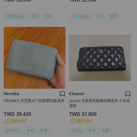
近新閒置品
本地
免運
近新閒置品
本地
免運
Hermès
Chanel
HERMES 天空藍大ㄇ拉對開功能長夾
chanel 全新黑色經典拉鍊長夾 小羊皮
金釦
TWD 39,420
TWD 37,800
現折 800
現折 800
狀況尚可
本地
免運
全新品
本地
免運