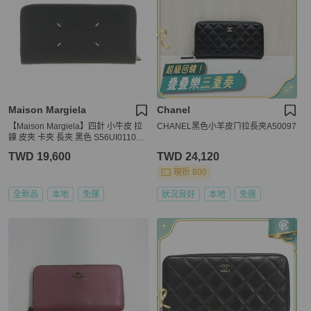
Maison Margiela
Chanel
【Maison Margiela】四針 小牛皮 拉
CHANEL黑色小羊皮ㄇ拉長夾A50097
鍊 皮夾 卡夾 長夾 黑色 S56UI0110P4
455T8013
TWD 19,600
TWD 24,120
現折 800
全新品
本地
免運
狀況良好
本地
免運