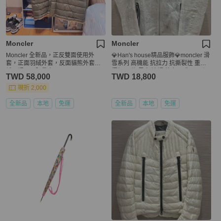
Moncler
Moncler
Moncler 全新品，正反雙面使用外
💎Han's house精品服飾💎moncler 滑
套，正面羽絨外套，反面貓熊外套羽
雪系列 高機能 抗拉力 抗撕裂性 重量
絨內裡，正限量商品
極輕 尼龍 風衣 連帽 外套 現貨 4 原價
TWD 58,000
TWD 18,800
73300 可手水洗
現折 2,000
全新品
本地
免運
全新品
本地
免運