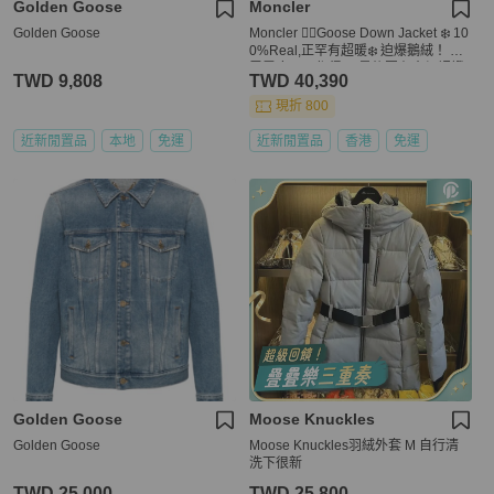
Golden Goose
Moncler
Golden Goose
Moncler 👍🏻Goose Down Jacket ❄️ 10
0%Real,正罕有超暖❄️ 迫爆鵝絨！ 滑
雪零度以下都得！ 最後圖有官網認證
TWD 9,808
TWD 40,390
現折 800
近新閒置品
本地
免運
近新閒置品
香港
免運
Golden Goose
Moose Knuckles
Golden Goose
Moose Knuckles羽絨外套 M 自行清
洗下很新
TWD 25,000
TWD 25,800