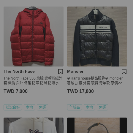
The North Face
Moncler
The North Face 550 北臉 連帽羽絨外
💎Han's house精品服飾💎 moncler
套 機能 戶外 保暖 防寒 防風 防潑水 北
羽絨 拼接 外套 現貨 青年款 原價2270
面 厚夾克 登山 紅色 二手
0
TWD 7,000
TWD 17,800
狀況良好
本地
免運
全新品
本地
免運