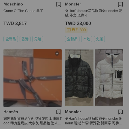
Moschino
Moncler
Game Of The Goose 傘子
💎Han's house精品服飾💎moncler 羽
絨 外套 現貨 4
TWD 3,817
TWD 23,000
現折 800
全新品
香港
免運
全新品
本地
免運
Hermès
Moncler
讓你免配貨買到全新現貨愛馬仕 康康T
💎Han's house精品服飾💎moncler G
ogo 稀有鴕鳥皮 大象灰 甜品包 迷人高
uerin 羽絨 外套 特殊款 雙面穿 可手水
端奢華
洗 現貨 0原價73000