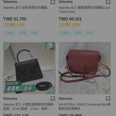
Valextra
Valextra
Valextra 女士 矩形單肩包均碼碼
Valextra 女士 徽標單肩包均碼碼21cm
*10cm*4cm
TWD 51,700
TWD 60,101
現折 2,000
現折 2,000
全新品
香港
免運
全新品
香港
免運
Valextra
Valextra
Valextra 女士 小號粒面單肩包均碼碼
VALEXTRA✨ISIDE Crossbody Box單
長度：22cm,寬度：12cm，高度：17
肩斜背包馬鞍包
cm
TWD 121,170
TWD 39,999