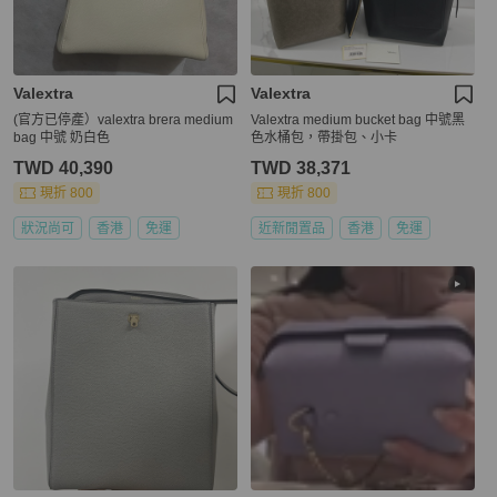
Valextra
Valextra
(官方已停產）valextra brera medium
Valextra medium bucket bag 中號黑
bag 中號 奶白色
色水桶包，帶掛包、小卡
TWD 40,390
TWD 38,371
現折 800
現折 800
狀況尚可
香港
免運
近新閒置品
香港
免運