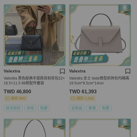
Valextra
Valextra
Valextra 黑色經典手提肩背斜背包22×
Valextra 女士 Iside微型斜挎包均碼碼
16.5×11.5 98新配件塵袋
19.5cm*9.5cm*14cm
TWD 46,800
TWD 61,393
現折 800
現折 2,000
狀況良好
本地
免運
全新品
香港
免運