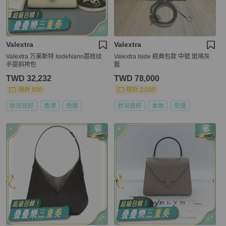
Valextra
Valextra
Valextra 万莱斯特 IsideNano荔枝纹
Valextra Iside 經典包款 中號 斑鳩灰
手提斜挎包
藍
TWD 32,232
TWD 78,000
現折 800
現折 2,000
狀況良好
香港
免運
狀況良好
本地
免運