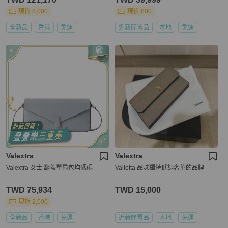
現折 8,000
現折 800
全新品
香港
免運
近新閒置品
本地
免運
Valextra
Valextra
Valextra 女士 翻蓋單肩包均碼碼
Valletta 品味獨特低調奢華的品牌
TWD 75,934
TWD 15,000
現折 2,000
全新品
香港
免運
近新閒置品
本地
免運