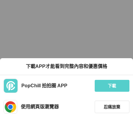
下載APP才能看到完整內容和優惠價格
PopChill 拍拍圈 APP
下載
使用網頁版瀏覽器
忍痛放棄