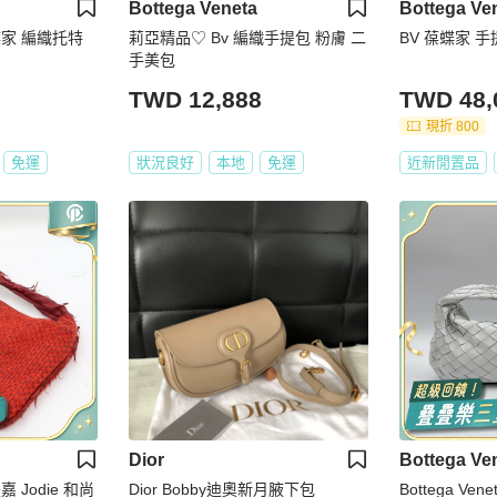
Bottega Veneta
Bottega Ve
 葆蝶家 編織托特
莉亞精品♡ Bv 編織手提包 粉膚 二
BV 葆蝶家 手
手美包
TWD 12,888
TWD 48,
現折 800
免運
狀況良好
本地
免運
近新閒置品
Dior
Bottega Ve
緹嘉 Jodie 和尚
Dior Bobby迪奧新月腋下包
Bottega Veneta 