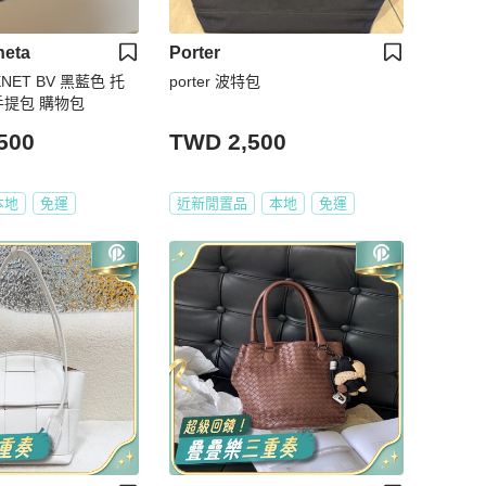
neta
Porter
ENET BV 黑藍色 托
porter 波特包
手提包 購物包
500
TWD 2,500
本地
免運
近新閒置品
本地
免運