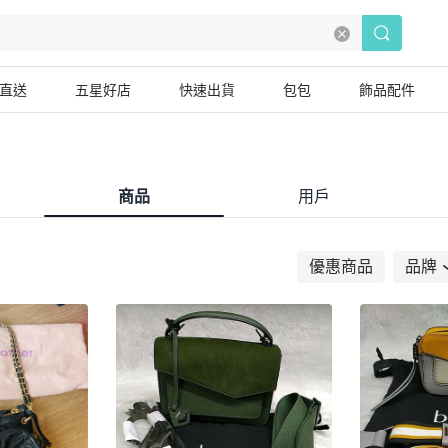
直送
五星好店
快速出貨
包包
飾品配件
商品
用戶
優惠商品
品牌