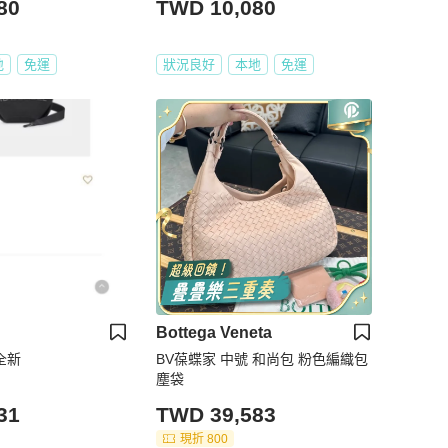
80
TWD 10,080
地
免運
狀況良好
本地
免運
Bottega Veneta
包全新
BV葆蝶家 中號 和尚包 粉色編織包
塵袋
31
TWD 39,583
現折 800