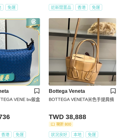
地
免運
近新閒置品
香港
免運
neta
Bottega Veneta
TEGA VENE bv飯盒
BOTTEGA VENETA米色手提肩揹
736
TWD 38,888
現折 800
香港
免運
狀況良好
本地
免運