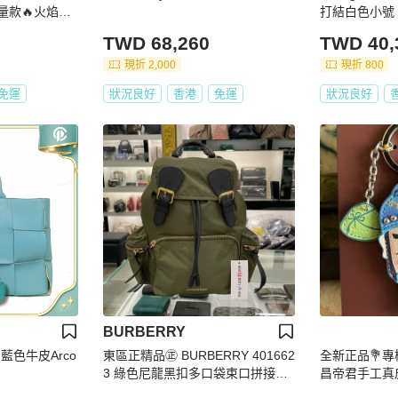
量款🔥火焰鳥
打結白色小號
TWD 68,260
TWD 40,
現折 2,000
現折 800
免運
狀況良好
香港
免運
狀況良好
BURBERRY
A 藍色牛皮Arco
東區正精品㊣ BURBERRY 401662
全新正品💐專
3 綠色尼龍黑扣多口袋束口拼接皮
昌帝君手工真
革後背包中款 RA1356