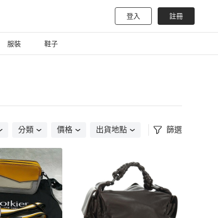
登入
註冊
服裝
鞋子
分類
價格
出貨地點
篩選