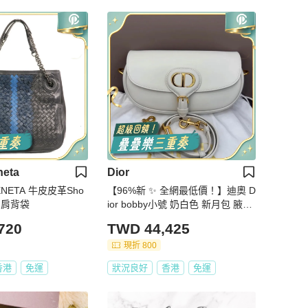
neta
Dior
ENETA 牛皮皮革Sho
【96%新 ✨ 全網最低價！】迪奧 D
銀扣肩背袋
ior bobby小號 奶白色 新月包 腋下
包 （下單前先詢問庫存❗️）
720
TWD 44,425
現折 800
香港
免運
狀況良好
香港
免運