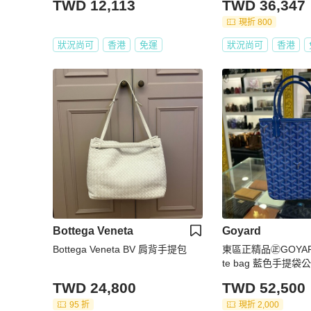
TWD 12,113
TWD 36,347
現折 800
狀況尚可
香港
免運
狀況尚可
香港
Bottega Veneta
Goyard
Bottega Veneta BV 肩背手提包
東區正精品㊣GOYARD P
te bag 藍色手提袋公
TWD 24,800
TWD 52,500
95 折
現折 2,000