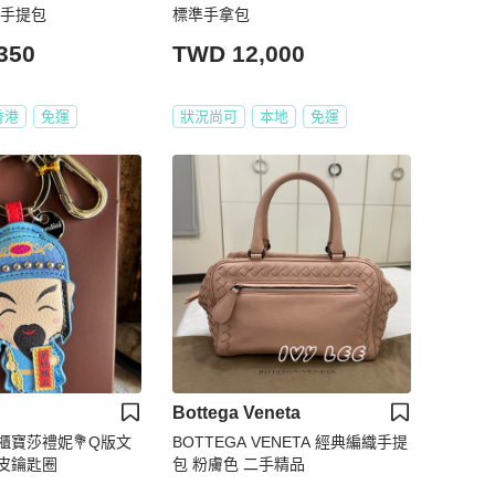
 手提包
標準手拿包
350
TWD 12,000
香港
免運
狀況尚可
本地
免運
Bottega Veneta
櫃寶莎禮妮💐Q版文
BOTTEGA VENETA 經典編織手提
皮鑰匙圈
包 粉膚色 二手精品