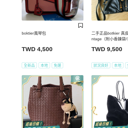
boktier風琴包
二手正品botkier 真
ntage（附小香鍊袋
三背實用款～看圖看
TWD 4,500
TWD 9,500
全新品
本地
免運
狀況良好
本地