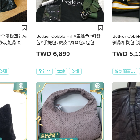
皮金屬機車包/vi
Botkier Cobble Hill #軍綠色#斜背
Botkier Cob
/多功能背法）
包#手提包#麂皮#風琴包#包包
斜背相機包-淺
內文
TWD 6,890
TWD 5,1
免運
全新品
本地
免運
近新閒置品