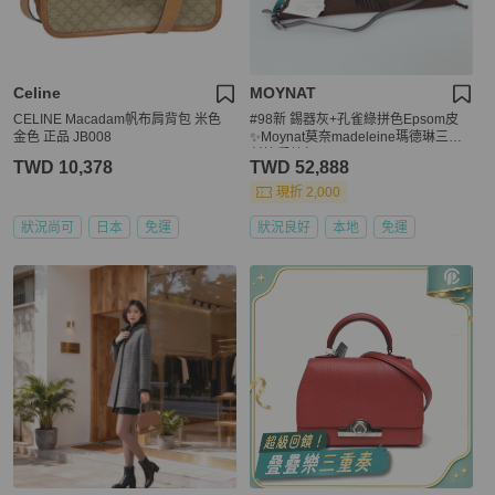
Celine
MOYNAT
CELINE Macadam帆布肩背包 米色
#98新 錫器灰+孔雀綠拼色Epsom皮
金色 正品 JB008
✨Moynat莫奈madeleine瑪德琳三角
斜挎郵差包
TWD 10,378
TWD 52,888
現折 2,000
狀況尚可
日本
免運
狀況良好
本地
免運