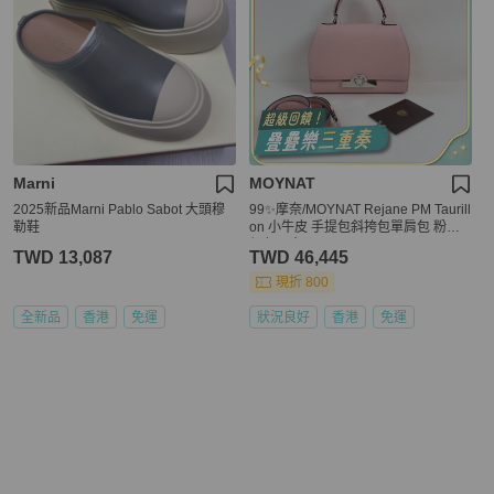
Marni
MOYNAT
2025新品Marni Pablo Sabot 大頭穆
99✨摩奈/MOYNAT Rejane PM Taurill
勒鞋
on 小牛皮 手提包斜挎包單肩包 粉色
銀色五金 💖正品
TWD 13,087
TWD 46,445
現折 800
全新品
香港
免運
狀況良好
香港
免運