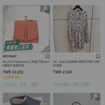
MOYNAT
MOYNAT Madeleine三角盒子包Mini1
44）Maje正品緞面V領質感洋裝 40號
6橘色牛皮肩背包
98成新
TWD 22,211
TWD 2,520
現折 800
狀況良好
香港
免運
近新閒置品
本地
免運