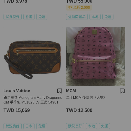
TWD 5,978
TWD 55,000
現折 2,000
狀況良好
香港
免運
近新閒置品
本地
免運
Louis Vuitton
MCM
路易威登 Monogram Marly Dragonne
二手MCM 後背包（大號）
GM 手拿包 M51825 LV 正品 54981
TWD 15,069
TWD 12,500
狀況良好
日本
免運
狀況良好
本地
免運