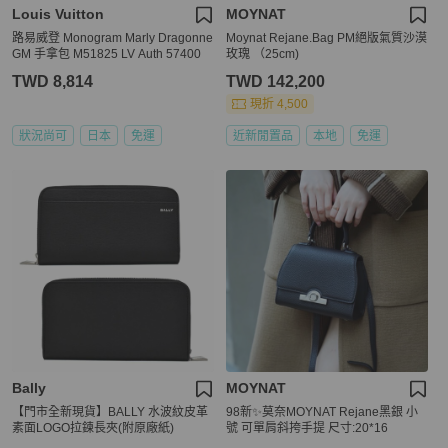
Louis Vuitton
MOYNAT
路易威登 Monogram Marly Dragonne
Moynat Rejane.Bag PM絕版氣質沙漠
GM 手拿包 M51825 LV Auth 57400
玫瑰 （25cm)
TWD 8,814
TWD 142,200
現折 4,500
狀況尚可
日本
免運
近新閒置品
本地
免運
Bally
MOYNAT
【門市全新現貨】BALLY 水波紋皮革
98新✨莫奈MOYNAT Rejane黑銀 小
素面LOGO拉鍊長夾(附原廠紙)
號 可單肩斜挎手提 尺寸:20*16