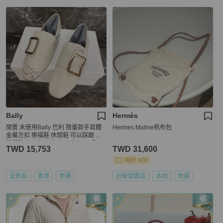
Bally
Hermès
閒置 未使用Bally 巴利 限量款手寫體
Hermes Maline帆布包
金屬方扣 樂福鞋 休閒鞋 可以踩跟 氣
質優雅 意大利產 女款 米白色 尺碼：3
TWD 15,753
TWD 31,600
7 碼 附件：盒子 塵袋。
現折 800
全新品
香港
免運
近新閒置品
本地
免運