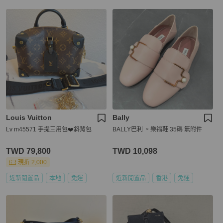
Louis Vuitton
Bally
Lv m45571 手提三用包❤️斜背包
BALLY巴利 。樂福鞋 35碼 無附件
TWD 79,800
TWD 10,098
現折 2,000
近新閒置品
本地
免運
近新閒置品
香港
免運