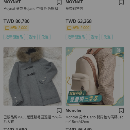
MOYNAT
MOYNAT
Moynat 莫奈 Rejane 中號 粉色銀扣
莫奈斜挎包
TWD 80,780
TWD 63,368
現折 2,000
現折 2,000
近新閒置品
香港
免運
近新閒置品
香港
免運
Moncler
巴黎品牌MAJE超蓬鬆毛圈連帽75%羊
Moncler 男士 Carlo 雙肩包均碼碼31c
毛大衣
m*15cm*42cm
TWD 4,680
TWD 46,449