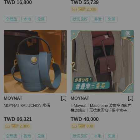
TWD 16,800
TWD 55,739
現折 2,000
全新品
本地
免運
狀況良好
香港
免運
MOYNAT
MOYNAT
MOYNAT BALUCHON 水桶
✨Moynat｜Madeleine 波爾多酒紅內
拼斑鳩灰｜瑪德琳圓扣手提小盒子｜e
psom皮｜99新
TWD 66,321
TWD 48,000
現折 2,000
現折 800
全新品
香港
免運
狀況良好
本地
免運