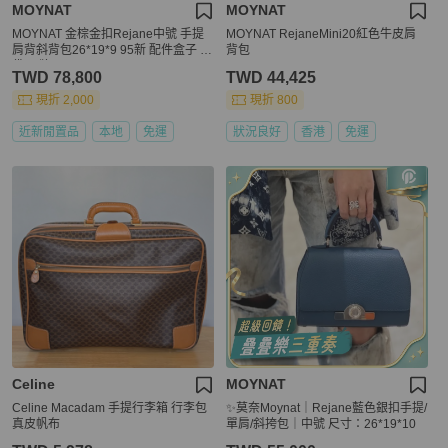
MOYNAT
MOYNAT
MOYNAT 金棕金扣Rejane中號 手提
MOYNAT RejaneMini20紅色牛皮肩
肩背斜背包26*19*9 95新 配件盒子 塵
背包
袋 吊牌
TWD 78,800
TWD 44,425
現折 2,000
現折 800
近新閒置品
本地
免運
狀況良好
香港
免運
Celine
MOYNAT
Celine Macadam 手提行李箱 行李包
✨莫奈Moynat｜Rejane藍色銀扣手提/
真皮帆布
單肩/斜挎包｜中號 尺寸：26*19*10