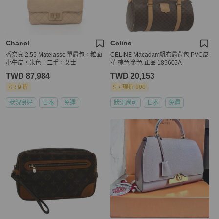
Chanel
Celine
香奈兒 2.55 Matelasse 單肩包，粒面
CELINE Macadam帆布肩背包 PVC皮
小牛皮，米色，二手，女士
革 棕色 金色 正品 185605A
TWD 87,984
TWD 20,153
9 折
現折 800
狀況良好
日本
免運
狀況尚可
日本
免運