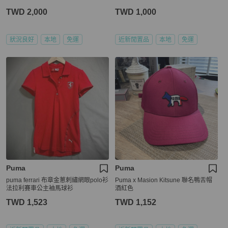
TWD 2,000
TWD 1,000
狀況良好
本地
免運
近新閒置品
本地
免運
Puma
Puma
puma ferrari 布章金蔥刺繡網眼polo衫
Puma x Masion Kitsune 聯名鴨舌帽
法拉利賽車公主袖馬球衫
酒紅色
TWD 1,523
TWD 1,152