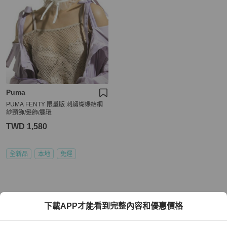
Puma
PUMA FENTY 限量版 刺繡蝴蝶結網
紗頸飾/髮飾/腿環
TWD 1,580
全新品
本地
免運
下載APP才能看到完整內容和優惠價格