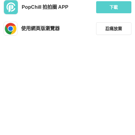
PopChill 拍拍圈 APP
下載
使用網頁版瀏覽器
忍痛放棄
篩選
重設
品牌
分類
尺寸
價格