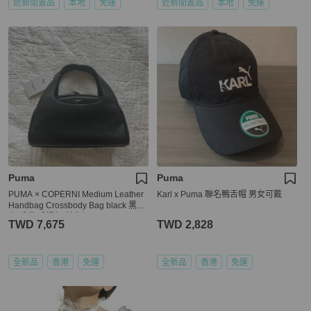
近新閒置品
本地
免運
近新閒置品
本地
免運
Puma
Puma
PUMA × COPERNI Medium Leather
Karl x Puma 聯名鴨舌帽 男女可戴
Handbag Crossbody Bag black 黑色
皮 手袋 手提包 斜背包
TWD 7,675
TWD 2,828
全新品
香港
免運
全新品
香港
免運