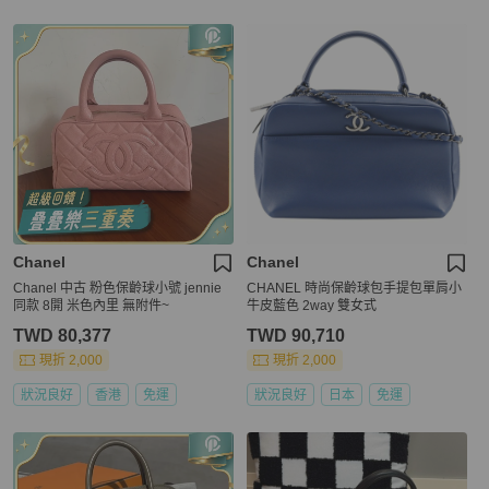
Chanel
Chanel
Chanel 中古 粉色保齡球小號 jennie
CHANEL 時尚保齡球包手提包單肩小
同款 8開 米色內里 無附件~
牛皮藍色 2way 雙女式
TWD 80,377
TWD 90,710
現折 2,000
現折 2,000
狀況良好
香港
免運
狀況良好
日本
免運