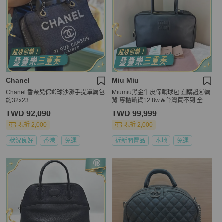
Chanel
Miu Miu
Chanel 香奈兒保齡球沙灘手提單肩包
Miumiu黑金牛皮保齡球包 🈶購證🉑肩
約32x23
背 專櫃斷貨12.8w🔥台灣買不到 全網
唯一🔥
TWD 92,090
TWD 99,999
現折 2,000
現折 2,000
狀況良好
香港
免運
近新閒置品
本地
免運