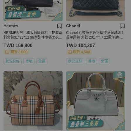
Hermès
Chanel
HERMES 黑色銀扣保齡球31手提肩背
Chanel 荔枝纹黑色银扣挂坠保龄球手
斜背包31*23*12 98新配件塵袋雨衣鎖
提单肩包 大號 2017年，22開 有塵袋
鑰匙
無卡 無盒子
TWD 169,800
TWD 104,207
現折 8,000
現折 4,500
狀況良好
本地
免運
狀況良好
香港
免運