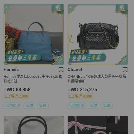
Hermès
Chanel
Hermes愛馬仕bolide35牛仔藍tc皮銀
CHANEL 24K保齡球大號黑色牛皮晶
扣框H刻
片開淺金扣
TWD 88,858
TWD 215,275
現折 2,000
現折 8,000
狀況尚可
香港
免運
狀況尚可
香港
免運