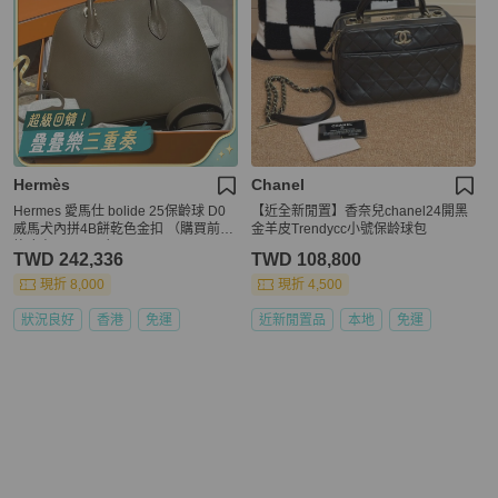
Hermès
Chanel
Hermes 愛馬仕 bolide 25保齡球 D0
【近全新閒置】香奈兒chanel24開黑
威馬犬內拼4B餅乾色金扣 （購買前諮
金羊皮Trendycc小號保龄球包
詢庫存🙏🏼🙏🏼）
TWD 242,336
TWD 108,800
現折 8,000
現折 4,500
狀況良好
香港
免運
近新閒置品
本地
免運