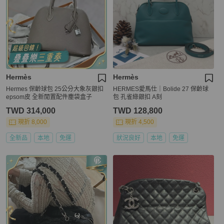
Hermès
Hermès
Hermes 保齡球包 25公分大象灰銀扣
HERMES愛馬仕｜Bolide 27 保齡球
epsom皮 全新閒置配件塵袋盒子
包 孔雀綠銀扣 A刻
TWD 314,000
TWD 128,800
現折 8,000
現折 4,500
全新品
本地
免運
狀況良好
本地
免運