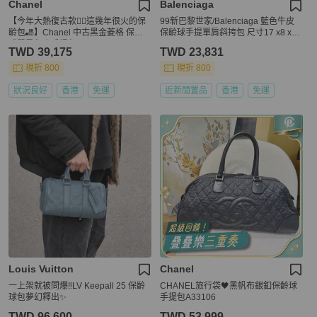
Chanel
Balenciaga
【今年大熱復古款❤️‍🔥這幾年很火的保
99新巴黎世家/Balenciaga 藍色牛皮
齡包🎳】Chanel 中古黑金菱格 保齡
保齡球手提單肩斜挎包 尺寸17 x8 x15
球單肩包｜手提包
cm
TWD 39,175
TWD 23,831
現折 800
現折 800
狀況良好
香港
免運
近新閒置品
香港
免運
Louis Vuitton
Chanel
一上架就被問爆‼️LV Keepall 25 保齡
CHANEL旅行袋🖤黑帆布銀釦保齡球
球包夢幻釋出✨
手提包A33106
TWD 96,600
TWD 53,999