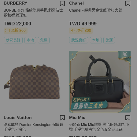
BURBERRY
Chanel
BURBERRY 格紋塗層手提/斜背波士
Chanel • 經典黑金保齡球包 大號
頓包/保齡球包
TWD 22,000
TWD 49,999
現折 800
現折 800
狀況良好
本地
免運
狀況良好
本地
免運
Louis Vuitton
Miu Miu
路易威登 Damier Kensington 保齡球
✨99新 Miu Miu謬謬 黑色保齡球包 小
手提包，棕色
號 手提包斜挎包 金色五金 ✅正品