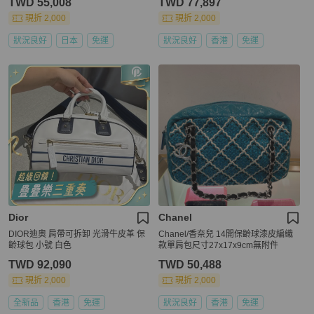
TWD 55,008
TWD 77,897
現折 2,000
現折 2,000
狀況良好
日本
免運
狀況良好
香港
免運
Dior
Chanel
DIOR迪奧 肩帶可拆卸 光滑牛皮革 保
Chanel/香奈兒 14開保齡球漆皮編織
齡球包 小號 白色
款單肩包尺寸27x17x9cm無附件
TWD 92,090
TWD 50,488
現折 2,000
現折 2,000
全新品
香港
免運
狀況良好
香港
免運