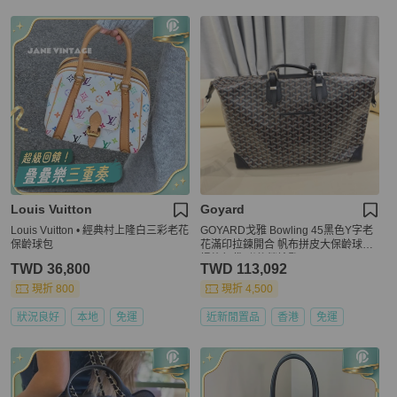
Louis Vuitton
Goyard
Louis Vuitton • 經典村上隆白三彩老花
GOYARD戈雅 Bowling 45黑色Y字老
保齡球包
花滿印拉鍊開合 帆布拼皮大保齡球手
提旅行袋 附件鎖鑰匙 。
TWD 36,800
TWD 113,092
現折 800
現折 4,500
狀況良好
本地
免運
近新閒置品
香港
免運