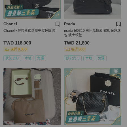
Chanel
Prada
Chanel • 經典黑銀荔枝牛皮保齡球
prada bl0310 黑色荔枝皮 銀釦保齡球
包 波士頓包
TWD 118,000
TWD 21,800
現折 8,000
現折 800
狀況良好
本地
免運
狀況尚可
本地
免運