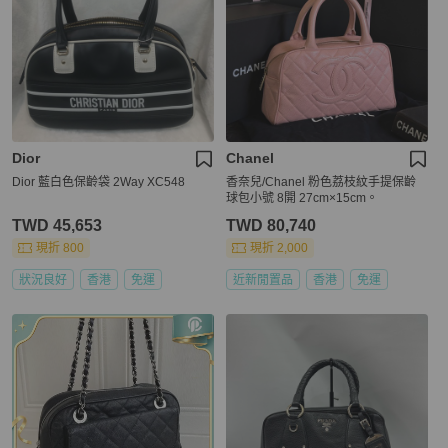
Dior
Chanel
Dior 藍白色保齡袋 2Way XC548
香奈兒/Chanel 粉色荔枝紋手提保齡
球包小號 8開 27cm×15cm。
TWD 45,653
TWD 80,740
現折 800
現折 2,000
狀況良好
香港
免運
近新閒置品
香港
免運