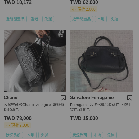
TWD 18,172
TWD 62,000
現折 2,000
近新閒置品
香港
免運
近新閒置品
本地
免運
Chanel
Salvatore Ferragamo
收藏寶藏款Chanel vintage 滾邊鏈條
Ferragamo 菲拉格慕保齡球包 可做手
保齡球包
提包 斜背包
TWD 78,000
TWD 15,000
現折 2,000
狀況良好
本地
免運
狀況尚可
本地
免運