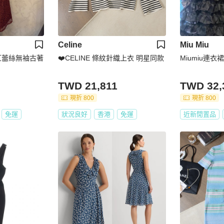
Celine
Miu Miu
_鏽紅蕾絲無袖古著
❤️CELINE 條紋針織上衣 明星同款
Miumiu連衣
TWD 21,811
TWD 32,
現折 800
現折 800
免運
狀況良好
香港
免運
近新閒置品