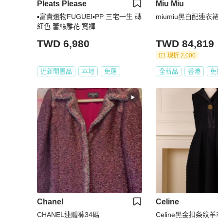
Pleats Please
Miu Miu
▪️富貴選物FUGUEI▪️PP 三宅一生 磚
miumiu黑白配連衣
紅色 蕾絲雕花 寬褲
TWD 6,980
TWD 84,819
現折 2,000
近新閒置品
本地
免運
全新品
香港
免
Chanel
Celine
CHANEL連體褲34碼
Celine黑金扣条纹