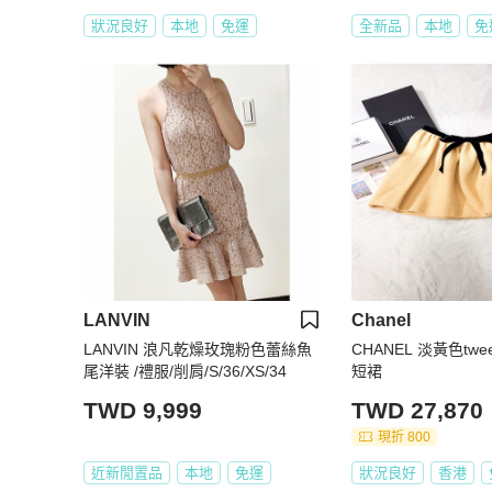
狀況良好
本地
免運
全新品
本地
免
LANVIN
Chanel
LANVIN 浪凡乾燥玫瑰粉色蕾絲魚
CHANEL 淡黃色tw
尾洋裝 /禮服/削肩/S/36/XS/34
短裙
TWD 9,999
TWD 27,870
現折 800
近新閒置品
本地
免運
狀況良好
香港