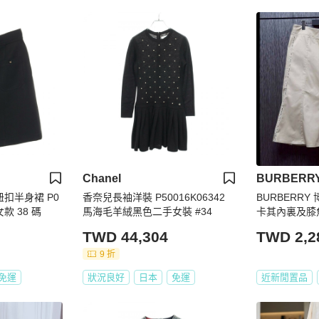
Chanel
BURBERR
紐扣半身裙 P0
香奈兒長袖洋裝 P50016K06342
BURBERRY 
款 38 碼
馬海毛羊絨黑色二手女裝 #34
卡其內裏及膝
TWD 44,304
TWD 2,2
9 折
免運
狀況良好
日本
免運
近新閒置品