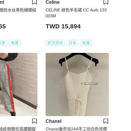
nt
Celine
粗跟防水台黑色蝴蝶結
CELINE 綠色羊毛裙 CC Auth 133
003M
65
TWD 15,894
香港
免運
狀況良好
日本
免運
Chanel
格紋側開岔高腰顯瘦
Chanel香奈兒24A手工坊白色吊帶