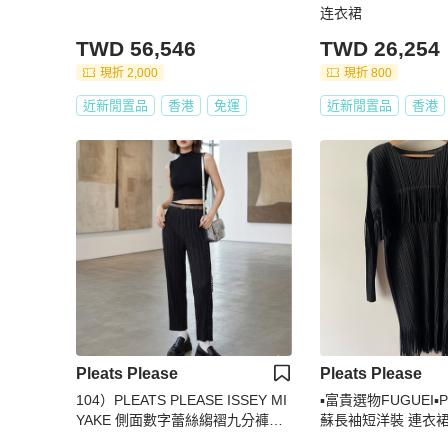
连衣裙
TWD 56,546
TWD 26,254
現折 2,000
現折 800
近新閒置品
香港
免運
近新閒置品
香港
Pleats Please
Pleats Please
104）PLEATS PLEASE ISSEY MI
▪️富貴選物FUGUEI▪️PP 三宅一
YAKE 側面數字蕾絲縐褶九分褲
蘇長袖短洋裝 連衣
(黑)