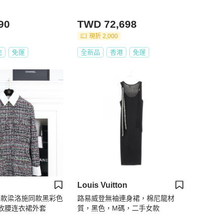
90
TWD 72,698
現折 2,000
地
免運
全新品
香港
免運
Louis Vuitton
3C秀款梁洛施同款黑彩色
路易威登無袖連身裙，棉尼龍材
领收腰连衣裙外套
質，黑色，M碼，二手女款