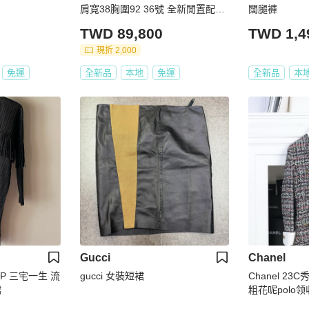
肩寬38胸圍92 36號 全新閒置配件
闊腿褲
吊牌備用扣
TWD 89,800
TWD 1,4
現折 2,000
免運
全新品
本地
免運
全新品
本
Gucci
Chanel
生 流
gucci 女裝短裙
Chanel 2
裙
粗花呢polo