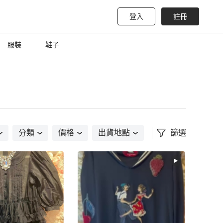
登入
註冊
服裝
鞋子
分類
價格
出貨地點
篩選