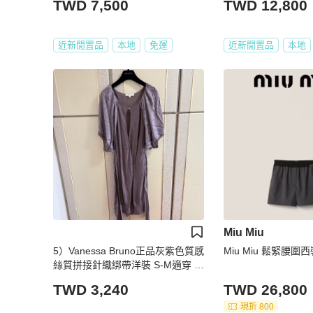
TWD 7,500
TWD 12,800
近新閒置品
本地
免運
近新閒置品
本地
Miu Miu
5）Vanessa Bruno正品灰紫色質感
Miu Miu 鬆緊腰圍
絲質拼接針織綁帶洋裝 S-M適穿 9
成新
TWD 3,240
TWD 26,800
現折 800