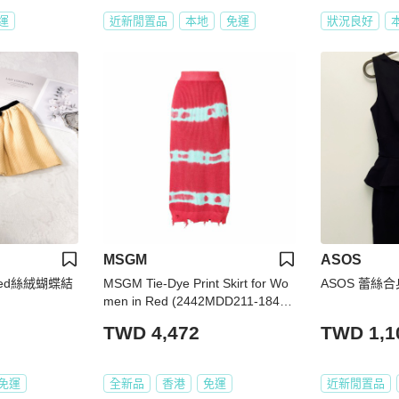
運
近新閒置品
本地
免運
狀況良好
MSGM
ASOS
eed絲絨蝴蝶結
MSGM Tie-Dye Print Skirt for Wo
ASOS 蕾絲
men in Red (2442MDD211-18449
1-M)
TWD 4,472
TWD 1,1
免運
全新品
香港
免運
近新閒置品