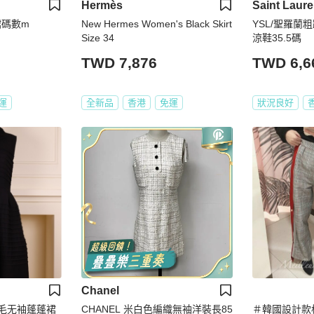
Hermès
Saint Laure
裙碼數m
New Hermes Women's Black Skirt
YSL/聖羅蘭
Size 34
涼鞋35.5碼
TWD 7,876
TWD 6,6
運
全新品
香港
免運
狀況良好
Chanel
羊毛无袖蓬蓬裙
CHANEL 米白色編織無袖洋裝長85
＃韓國設計款