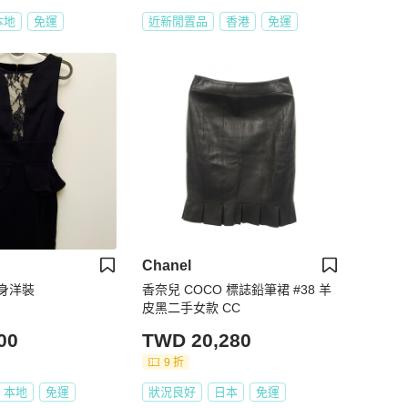
本地
免運
近新閒置品
香港
免運
Chanel
合身洋裝
香奈兒 COCO 標誌鉛筆裙 #38 羊
皮黑二手女款 CC
00
TWD 20,280
9 折
本地
免運
狀況良好
日本
免運