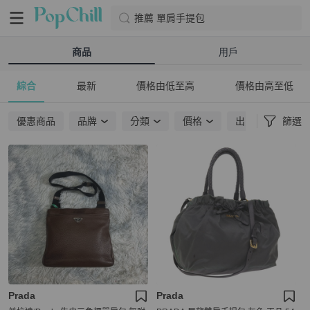
推薦 單肩手提包
商品
用戶
綜合
最新
價格由低至高
價格由高至低
優惠商品
品牌
分類
價格
出貨地點
篩選
Prada
Prada