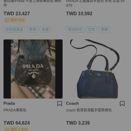
普拉達/Prada 牛皮三角標單肩包 無附
PRADA 尼龍雙肩手提包 灰色 正品 54
件
970
TWD 23,427
TWD 10,592
現折 800
近新閒置品
香港
免運
狀況尚可
日本
免運
Prada
Coach
PRADA單肩包
coach 氣質款深藍手提肩揹包
TWD 64,624
TWD 3,239
現折 2,000