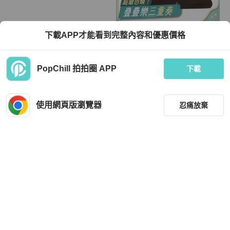
Coach
The Row
下載APP才能看到完整內容和優惠價格
【全新】COACH 專櫃款素面牛皮玳
The Row 女士 小號Bindle手提包均碼
瑁圖案鏈帶肩斜背兩用包(黑)
碼小號、
TWD 5,380
TWD 36,351
PopChill 拍拍圈 APP
下載
現折 800
全新品
本地
免運
全新品
香港
免運
使用網頁版瀏覽器
忍痛放棄
篩選
重設
品牌
分類
MCM
Celine