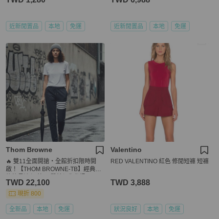
近新閒置品
本地
免運
近新閒置品
本地
免運
Thom Browne
Valentino
🔥 雙11全面開搶・全館折扣限時開
RED VALENTINO 紅色 修閒短褲 短褲
啟！【THOM BROWNE-TB】經典四
條紋長褲 深藍(下單前須先私訊)
TWD 22,100
TWD 3,888
現折 800
全新品
本地
免運
狀況良好
本地
免運