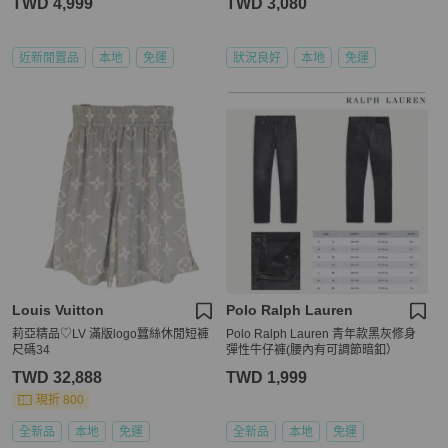
TWD 4,999
TWD 3,080
近新閒置品
本地
免運
狀況良好
本地
免運
Louis Vuitton
Polo Ralph Lauren
莉亞精品♡LV 滿版logo蠶絲休閒短褲
Polo Ralph Lauren 青年款黑灰修身
尺碼34
彈性牛仔褲(腰內有可調節暗釦）
TWD 32,888
TWD 1,999
現折 800
全新品
本地
免運
全新品
本地
免運