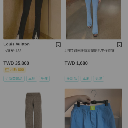
Louis Vuitton
Lv褲尺寸38
#四粒釦高腰顯瘦微喇叭牛仔長褲
TWD 35,800
TWD 1,680
現折 800
近新閒置品
本地
免運
全新品
本地
免運