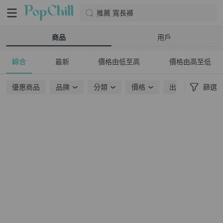
推薦 寬長褲
商品
用戶
綜合
最新
價格由低至高
價格由高至低
優惠商品
品牌
分類
價格
出貨地點
篩選