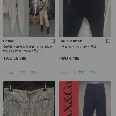
Celine
Louis Vuitton
全新🈶️25年台灣購證❤️Celine #羊毛
二手正品Louis Vuitton 長褲
#山羊絨 #cashmere #長褲。
TWD 19,999
TWD 4,499
全新品
本地
免運
狀況尚可
本地
免運