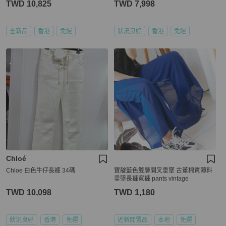
TWD 10,825
TWD 7,998
全新品
香港
免運
狀況良好
香港
免運
Chloé
Chloe 白色牛仔長褲 34碼
寶靛藍色雙層開叉垂墜 古董棉質薄料
垂墜長褲寬褲 pants vintage
TWD 10,098
TWD 1,180
狀況良好
香港
免運
近新閒置品
本地
免運