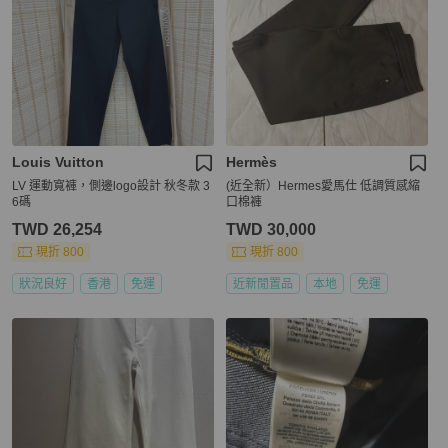
Louis Vuitton
Hermès
LV 運動寬褲，側邊logo設計 秋冬款 3
(近全新）Hermes愛馬仕 低調質感縮
6碼
口棉褲
TWD 26,254
TWD 30,000
現折 800
現折 800
狀況良好
香港
免運
近新閒置品
本地
免運