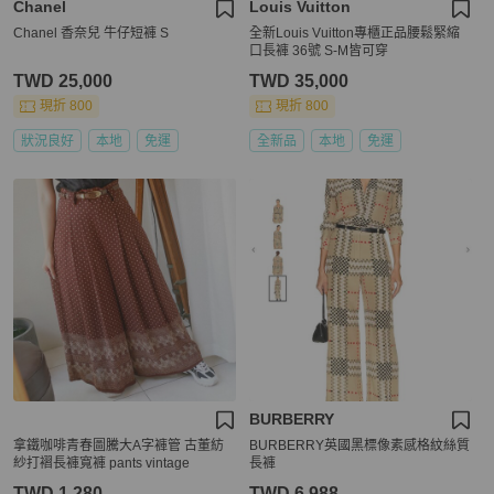
Chanel
Louis Vuitton
Chanel 香奈兒 牛仔短褲 S
全新Louis Vuitton專櫃正品腰鬆緊縮
口長褲 36號 S-M皆可穿
TWD 25,000
TWD 35,000
現折 800
現折 800
狀況良好
本地
免運
全新品
本地
免運
BURBERRY
拿鐵咖啡青春圖騰大A字褲管 古董紡
BURBERRY英國黑標像素感格紋絲質
紗打褶長褲寬褲 pants vintage
長褲
TWD 1,280
TWD 6,988