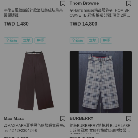
Thom Browne
＃復古風韓國設計款酒紅絲絨坑條吊
💎Han's house精品服飾💎THOM BR
帶闊腿褲
OWNE TB 彩條 棉褲 短褲 現貨 2原價
20000
TWD 1,480
TWD 14,800
全新品
本地
免運
全新品
本地
免運
Max Mara
BURBERRY
🍒MAXMARA夏季黑色醋酸緞寬長褲s
絕版BURBERRY博柏利 BLUE LABE
ize:42 / 2F230424-6
L 藍標 戰馬 女經典格紋厚磅附腰帶八
分闊腿褲寬褲36號