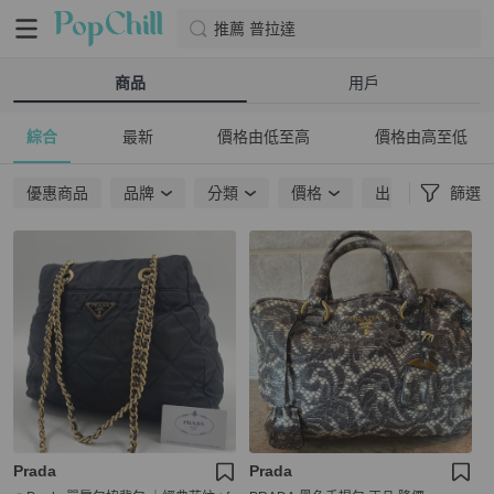
推薦 普拉達
商品
用戶
綜合
最新
價格由低至高
價格由高至低
優惠商品
品牌
分類
價格
出貨地點
篩選
Prada
Prada