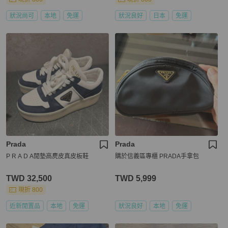
狀況尚可
本地
免運
狀況良好
日本
免運
Prada
Prada
P R A D A閒墊高麂皮真皮板鞋
購於信義區專櫃 PRADA手拿包
TWD 32,500
TWD 5,999
現折 800
近新閒置品
本地
免運
狀況良好
本地
免運