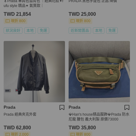
🌷Prada 單肩包協背包 ｜經典花紋✦f
PRADA 黑色手提包 正品 降價
ufu style 精品✦ 氣質款｜
TWD 21,854
TWD 25,000
現折 800
現折 800
狀況良好
本地
免運
近新閒置品
本地
免運
Prada
Prada
Prada 經典夾克外套
💎Han's house精品服飾💎Prada 防水
尼龍 腰包 義大利製 原價73000
TWD 62,800
TWD 35,800
現折 2,000
現折 800