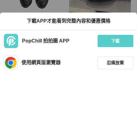
Prada
Prada
下載APP才能看到完整內容和優惠價格
Prada黑色休閒鞋舒適時尚
Prada 尼龍腰包｜Classic Trend CT
精品｜台北東區實體
TWD 6,731
TWD 15,800
PopChill 拍拍圈 APP
下載
全新品
本地
免運
狀況良好
本地
免運
使用網頁版瀏覽器
忍痛放棄
篩選
重設
品牌
分類
Prada
Prada