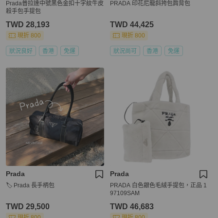
Prada普拉達中號黑色金扣十字紋牛皮
PRADA 印花尼龍斜挎包肩背包
殺手包手提包
TWD 28,193
TWD 44,425
現折 800
現折 800
狀況良好
香港
免運
狀況尚可
香港
免運
Prada
Prada
🏷️ Prada 長手柄包
PRADA 白色銀色毛絨手提包，正品 1
97109SAM
TWD 29,500
TWD 46,683
現折 800
現折 800