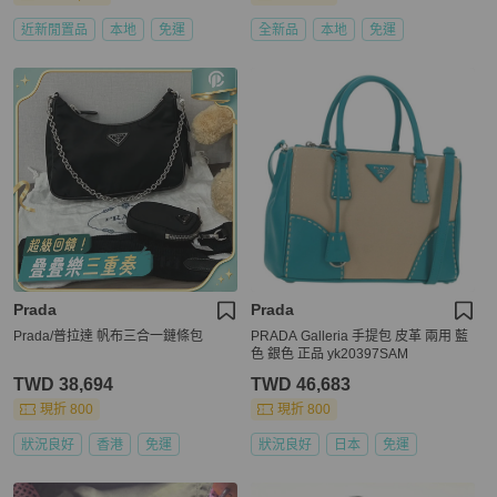
近新閒置品
本地
免運
全新品
本地
免運
Prada
Prada
Prada/普拉達 帆布三合一鏈條包
PRADA Galleria 手提包 皮革 兩用 藍
色 銀色 正品 yk20397SAM
TWD 38,694
TWD 46,683
現折 800
現折 800
狀況良好
香港
免運
狀況良好
日本
免運