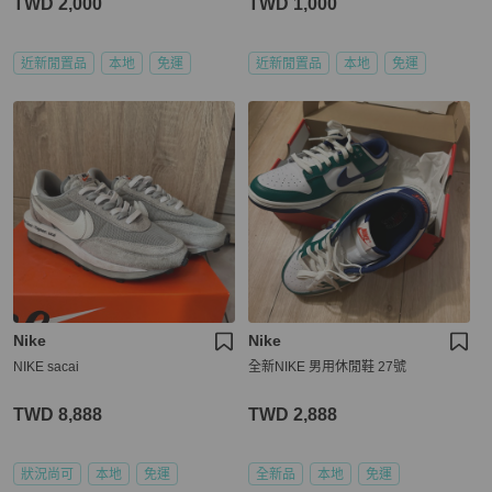
TWD 2,000
TWD 1,000
近新閒置品
本地
免運
近新閒置品
本地
免運
Nike
Nike
NIKE sacai
全新NIKE 男用休閒鞋 27號
TWD 8,888
TWD 2,888
狀況尚可
本地
免運
全新品
本地
免運