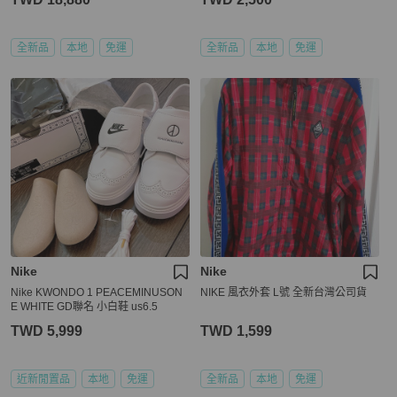
全新品
本地
免運
全新品
本地
免運
Nike
Nike
Nike KWONDO 1 PEACEMINUSON
NIKE 風衣外套 L號 全新台灣公司貨
E WHITE GD聯名 小白鞋 us6.5
TWD 5,999
TWD 1,599
近新閒置品
本地
免運
全新品
本地
免運