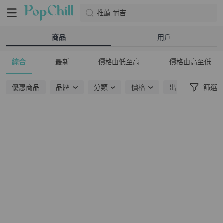
推薦 耐吉
商品
用戶
綜合
最新
價格由低至高
價格由高至低
優惠商品
品牌
分類
價格
出貨地點
篩選