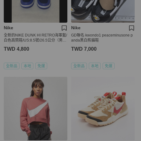
Nike
Nike
全新的NIKE DUNK HI RETRO海軍藍/
GD聯名 kwondo1 peaceminusone p
白色高筒鞋/US:8.5號/26.5公分（男鞋
anda黑白熊貓鞋
尺寸)
TWD 4,800
TWD 7,000
全新品
本地
免運
全新品
本地
免運