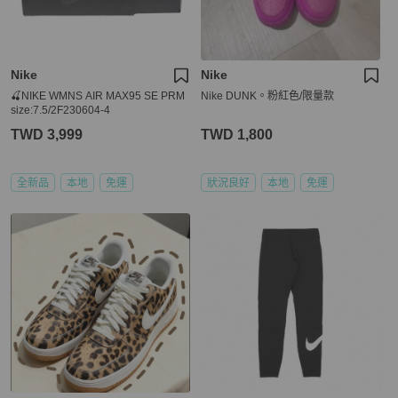
Nike
Nike
🍒NIKE WMNS AIR MAX95 SE PRM
Nike DUNK。粉紅色/限量款
size:7.5/2F230604-4
TWD 3,999
TWD 1,800
全新品
本地
免運
狀況良好
本地
免運