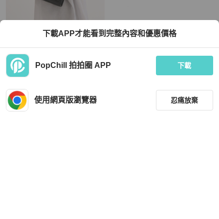
Louis Vuitton
Coach
下載APP才能看到完整內容和優惠價格
LV Mylockme Chain Bag 質感小牛皮
【全新】COACH 專櫃款素面牛皮玳
肩斜背翻蓋銀鍊包
瑁圖案鏈帶肩斜背兩用包(黑)
TWD 68,000
TWD 5,380
PopChill 拍拍圈 APP
下載
現折 2,000
狀況良好
本地
免運
全新品
本地
免運
使用網頁版瀏覽器
忍痛放棄
篩選
重設
品牌
分類
Prada
Salvatore Ferragamo