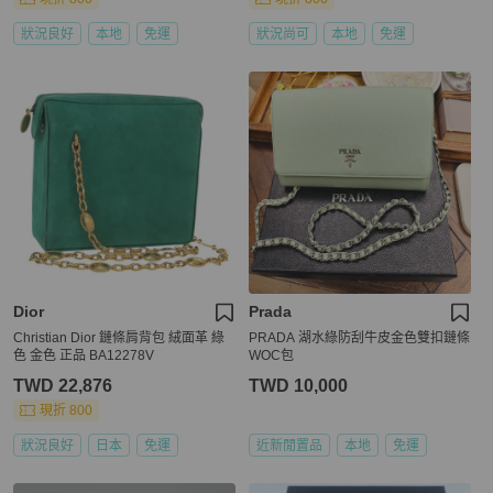
狀況良好
本地
免運
狀況尚可
本地
免運
Dior
Prada
Christian Dior 鏈條肩背包 絨面革 綠
PRADA 湖水綠防刮牛皮金色雙扣鏈條
色 金色 正品 BA12278V
WOC包
TWD 22,876
TWD 10,000
現折 800
狀況良好
日本
免運
近新閒置品
本地
免運