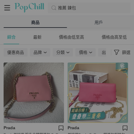
推薦 鍊包
商品
用戶
綜合
最新
價格由低至高
價格由高至低
優惠商品
品牌
分類
價格
出貨地點
篩選
Prada
Prada