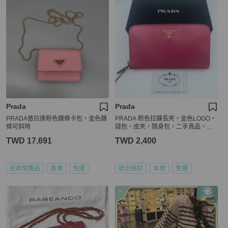
Prada
Prada
PRADA普拉達粉色鏈條卡包，金色鏈
PRADA 粉色拉鍊長夾，金色LOGO，
條可斜挎
錢包，皮夾，隨身包，二手真品，正
品，現貨
TWD 17,691
TWD 2,400
近新閒置品
香港
免運
狀況良好
本地
免運