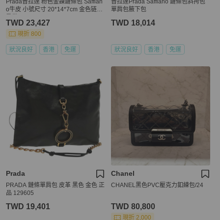
Prada普拉達 粉色金鍊鏈條包 Saffian
普拉達Prada Saffiano 鏈條包斜挎包
o牛皮 小號尺寸 20*14*7cm 金色链条
單肩包腋下包
肩带
TWD 23,427
TWD 18,014
現折 800
狀況良好
香港
免運
狀況良好
香港
免運
Prada
Chanel
PRADA 鏈條單肩包 皮革 黑色 金色 正
CHANEL黑色PVC壓克力釦練包/24
品 129605
TWD 19,401
TWD 80,800
現折 2,000