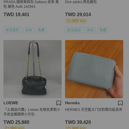
PRADA 鏈條單肩包 Safiano 皮革 黃
Dior addict 黑色鏈包
色 銀色 Auth 142941
TWD 19,401
TWD 29,014
現折 800
狀況良好
日本
免運
狀況良好
本地
免運
LOEWE
Hermès
「JL精品代購」Loewe 灰綠色柔軟小
HERMES 天空藍大ㄇ拉對開功能長夾
羊皮金屬鏈條小方包
TWD 25,880
TWD 39,420
現折 800
現折 800