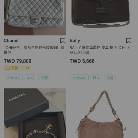
Chanel
Bally
::CHNAEL:: 灰藍羊皮菱格紋銀釦口蓋
BALLY 鏈條單肩包 皮革 棕色 金色 正
鏈包
品 bs22953
TWD 79,800
TWD 5,666
現折 2,000
狀況尚可
本地
免運
狀況尚可
日本
免運