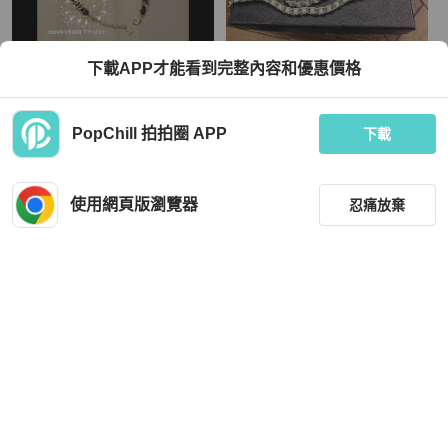
Chanel
Prada
下載APP才能看到完整內容和優惠價格
Chanel 皮穿鏈腰鏈手環項鍊多用途
PRADA 湖水綠防刮牛皮金色雙扣鏈條
WOC包
TWD 55,000
TWD 10,000
PopChill 拍拍圈 APP
下載
現折 2,000
全新品
本地
免運
近新閒置品
本地
免運
使用網頁版瀏覽器
忍痛放棄
篩選
重設
品牌
分類
Tory Burch
Chanel