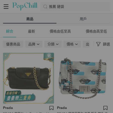
推薦 鏈袋
商品
用戶
綜合
最新
價格由低至高
價格由高至低
優惠商品
品牌
分類
價格
出貨地點
篩選
Prada
Prada