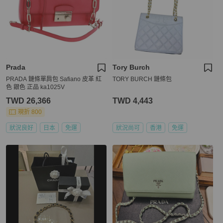
Prada
Tory Burch
PRADA 鏈條單肩包 Safiano 皮革 紅
TORY BURCH 鏈條包
色 銀色 正品 ka1025V
TWD 26,366
TWD 4,443
現折 800
狀況良好
日本
免運
狀況尚可
香港
免運