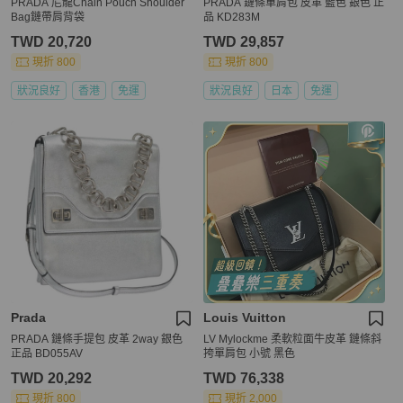
PRADA 尼龍Chain Pouch Shoulder
PRADA 鏈條單肩包 皮革 藍色 銀色 正
Bag鏈帶肩背袋
品 KD283M
TWD 20,720
TWD 29,857
現折 800
現折 800
狀況良好
香港
免運
狀況良好
日本
免運
Prada
Louis Vuitton
PRADA 鏈條手提包 皮革 2way 銀色
LV Mylockme 柔軟粒面牛皮革 鏈條斜
正品 BD055AV
挎單肩包 小號 黑色
TWD 20,292
TWD 76,338
現折 800
現折 2,000