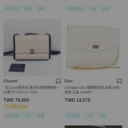
狀況良好
香港
免運
近新閒置品
本地
免運
Chanel
Dior
【Chanel香奈兒 象牙白拼黑鏈條包，
Christian Dior 鏈條肩背包 皮革 白色
25開 尺寸24×17×7cm
金色 正品 144367
TWD 79,800
TWD 14,579
現折 2,000
狀況良好
本地
免運
狀況尚可
日本
免運