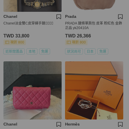
Chanel
Prada
Chanel淡金雙C皮穿練手鏈❤️‍🔥❤️‍🔥
PRADA 鏈條單肩包 皮革 粉紅色 金飾
正品 yk20410A
TWD 33,800
TWD 26,366
現折 800
現折 800
近新閒置品
本地
免運
狀況尚可
日本
免運
Chanel
Hermès