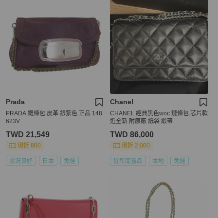
Prada
Chanel
PRADA 鏈條包 皮革 銀紫色 正品 148
CHANEL 經典黑色woc 鏈條包 芯片款
623V
近全新 附原廠 紙袋 緞帶
TWD 21,549
TWD 86,000
現折 800
現折 2,000
狀況良好
日本
免運
近新閒置品
本地
免運