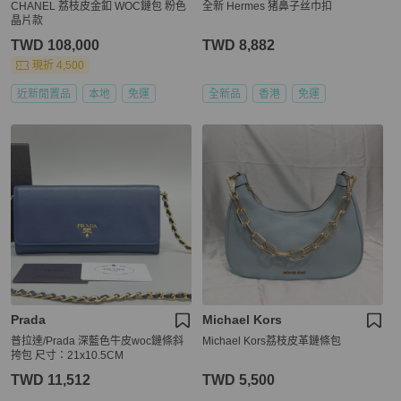
CHANEL 荔枝皮金釦 WOC鏈包 粉色
全新 Hermes 猪鼻子丝巾扣
晶片款
TWD 108,000
TWD 8,882
現折 4,500
近新閒置品
本地
免運
全新品
香港
免運
Prada
Michael Kors
普拉達/Prada 深藍色牛皮woc鏈條斜
Michael Kors荔枝皮革鏈條包
挎包 尺寸：21x10.5CM
TWD 11,512
TWD 5,500