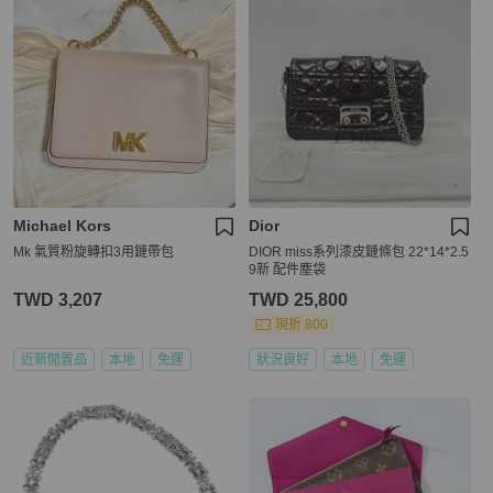
Michael Kors
Dior
Mk 氣質粉旋轉扣3用鏈帶包
DIOR miss系列漆皮鏈條包 22*14*2.5
9新 配件塵袋
TWD 3,207
TWD 25,800
現折 800
近新閒置品
本地
免運
狀況良好
本地
免運