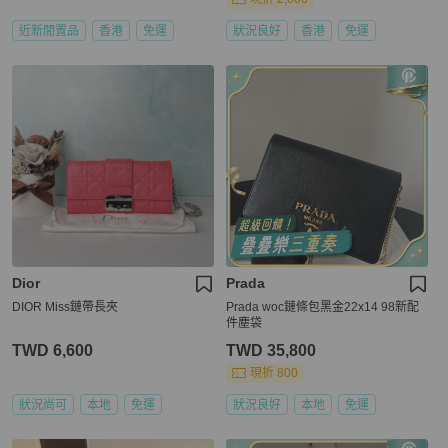
近新閒置品
香港
免運
狀況良好
香港
免運
Dior
Prada
DIOR Miss鏈帶長夾
Prada woc鏈條包黑金22x14 98新配
件塵袋
TWD 6,600
TWD 35,800
現折 800
狀況尚可
本地
免運
狀況良好
本地
免運