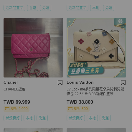
近新閒置品
香港
免運
近新閒置品
本地
免運
Chanel
Louis Vuitton
CHANEL鏈包
LV Lock me系列限量花朵肩背斜背鏈
條包 22.5*15*8 98新配件塵袋
TWD 69,999
TWD 38,800
現折 2,000
現折 800
狀況良好
本地
免運
狀況良好
本地
免運