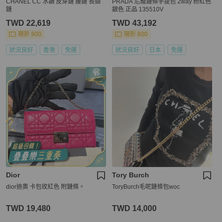
CHANEL CC 水鑽 皮穿鏈 腰鏈 長頸
PRADA 尼龍鏈條手提包 2way 粉紅色
鏈
銀色 正品 135510V
TWD 22,619
TWD 43,192
現折 800
現折 800
狀況良好
香港
免運
狀況良好
日本
免運
Dior
Tory Burch
dior迪奧 卡包玫紅色 附鏈條。
ToryBurch毛呢鏈條包woc
TWD 19,480
TWD 14,000