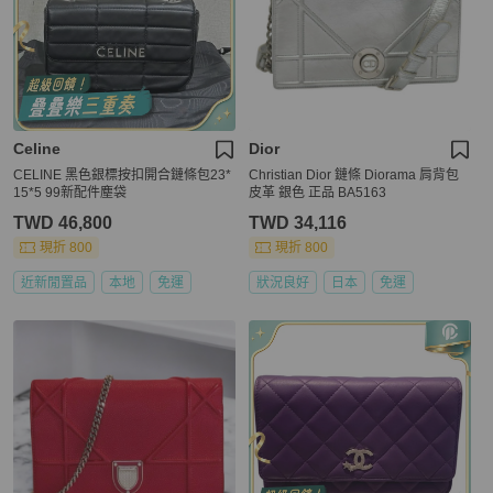
Celine
Dior
CELINE 黑色銀標按扣開合鏈條包23*
Christian Dior 鏈條 Diorama 肩背包
15*5 99新配件塵袋
皮革 銀色 正品 BA5163
TWD 46,800
TWD 34,116
現折 800
現折 800
近新閒置品
本地
免運
狀況良好
日本
免運