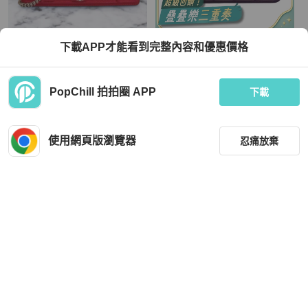
Dior
Chanel
下載APP才能看到完整內容和優惠價格
DIOR 全皮翻蓋銀鏈WOC 紅色 極新美
CHANEL 香奈兒 WOC 紫色 羊皮 銀
品
扣
TWD 38,000
TWD 92,950
PopChill 拍拍圈 APP
下載
現折 800
現折 2,000
近新閒置品
本地
免運
近新閒置品
本地
免運
使用網頁版瀏覽器
忍痛放棄
篩選
重設
品牌
分類
Gucci
Chanel