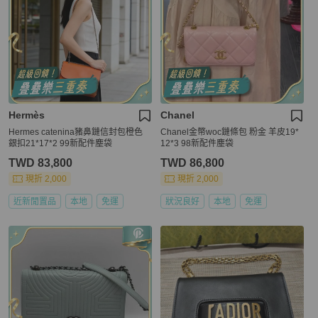
Hermès
Chanel
Hermes catenina豬鼻鏈信封包橙色
Chanel金幣woc鏈條包 粉金 羊皮19*
銀扣21*17*2 99新配件塵袋
12*3 98新配件塵袋
TWD 83,800
TWD 86,800
現折 2,000
現折 2,000
近新閒置品
本地
免運
狀況良好
本地
免運