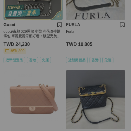
Gucci
FURLA
gucci/古馳 029黑標 小號 老花酒神鏈
Furla
條包 單鏈雙鏈背都好看，版型完美，
鍊子長，百搭不挑人，
TWD 24,230
TWD 10,805
現折 800
近新閒置品
香港
免運
近新閒置品
香港
免運