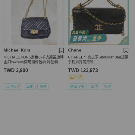
Michael Kors
Chanel
MICHAEL KORS黑色小羊皮翻蓋旋轉
CHANEL 牛皮皮革Shoulder Bag鏈帶
金釦tow way兩用鏈條包/肩背包/側背
手挽肩背兩用袋
包
TWD 3,900
TWD 123,973
9 折
狀況良好
本地
免運
狀況良好
香港
免運