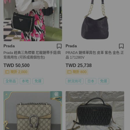
Prada
Prada
Prada 經典三角標徽 尼龍鏈帶手提/肩
PRADA 鏈條單肩包 皮革 紫色 金色 正
背兩用包 (可拆成兩個包包)
品 171280V
TWD 50,500
TWD 25,738
現折 2,000
現折 800
全新品
本地
免運
狀況尚可
日本
免運