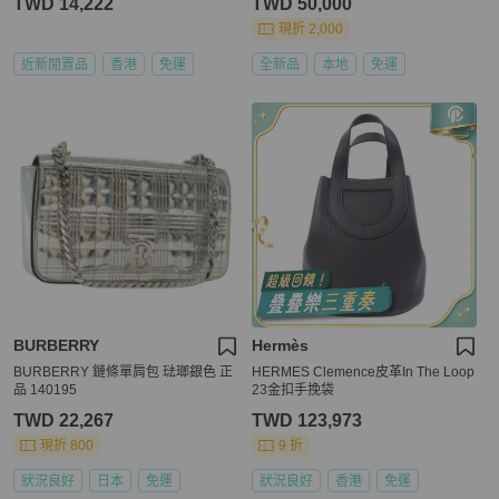
TWD 14,222
TWD 50,000
現折 2,000
近新閒置品
香港
免運
全新品
本地
免運
BURBERRY
Hermès
BURBERRY 鏈條單肩包 琺瑯銀色 正
HERMES Clemence皮革In The Loop
品 140195
23金扣手挽袋
TWD 22,267
TWD 123,973
現折 800
9 折
狀況良好
日本
免運
狀況良好
香港
免運