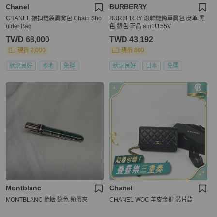
Chanel
BURBERRY
CHANEL 銀扣鏈袋肩背包 Chain Sho
BURBERRY 滾軸鏈條單肩包 皮革 黑
ulder Bag
色 銀色 正品 am11155V
TWD 68,000
TWD 43,192
現折 2,000
現折 800
狀況良好
本地
免運
狀況良好
日本
免運
Montblanc
Chanel
MONTBLANC 絕版 綠色 領帶夾
CHANEL WOC 羊皮金扣 芯片款