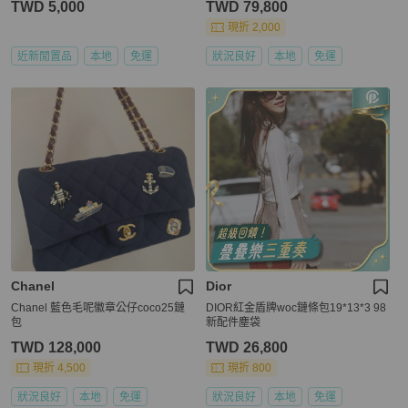
TWD 5,000
TWD 79,800
現折 2,000
近新閒置品
本地
免運
狀況良好
本地
免運
Chanel
Dior
Chanel 藍色毛呢徽章公仔coco25鏈
DIOR紅金盾牌woc鏈條包19*13*3 98
包
新配件塵袋
TWD 128,000
TWD 26,800
現折 4,500
現折 800
狀況良好
本地
免運
狀況良好
本地
免運