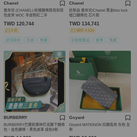
Chanel
Chanel
香奈兒 (CHANEL) 絎縫鏈條肩背斜背
近新品 香奈兒/Chanel 黑金kiss lock
包皮夾 WOC 羊皮粉紅二手
蛙口鏈條包 芯片款
TWD 120,744
TWD 134,741
9 折
現折 4,500
狀況良好
日本
免運
近新閒置品
香港
免運
BURBERRY
Goyard
BURBERRY巴寶莉奧林匹克腋下鏈條
Goyard MATIGNON 拉鏈長夾 灰色 全
包，金色鏈條，黑色皮革 成色9新
新