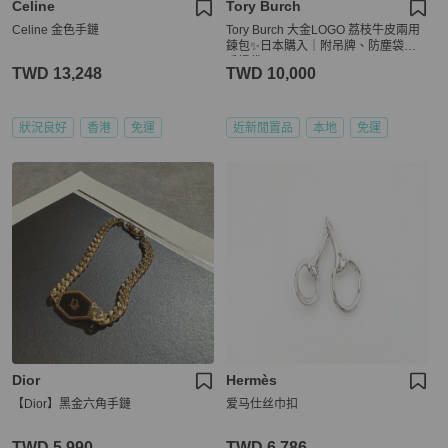
Celine
Tory Burch
Celine 金色手鏈
Tory Burch 大金LOGO 荔枝牛皮兩用
鍊包✨日本購入｜附吊牌、防塵袋、
手提袋
TWD 13,248
TWD 10,000
狀況良好
香港
免運
近新閒置品
本地
免運
Dior
Hermès
【Dior】黑金六角手鏈
爱马仕丝巾扣
TWD 5,990
TWD 6,786