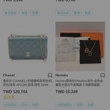
狀況良好
本地
免運
狀況良好
香港
免運
Chanel
Hermès
香奈兒 (CHANEL) 絎縫鏈條肩背包/斜
Hermes愛馬仕O'Maillon系列 金色金
背包/皮夾 AP2289 皮革 綠色 GHW C
屬配大象灰牛皮豬鼻子項鍊頸鏈鎖骨
C
鏈 鏈長約49.5
TWD 120,744
TWD 15,349
9 折
狀況良好
日本
免運
近新閒置品
香港
免運