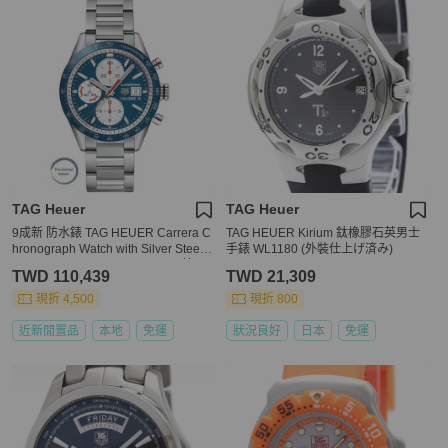
TAG Heuer
TAG Heuer
9成新 防水錶 TAG HEUER Carrera C
TAG HEUER Kirium 鈦橡膠石英男士
hronograph Watch with Silver Steel
手錶 WL1180 (外裝仕上げ済み)
Bracelet CV201AR.BA0715 (思英Vit
TWD 110,439
TWD 21,309
o)
現折 4,500
現折 800
近新閒置品
本地
免運
狀況良好
日本
免運