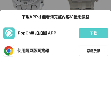
TAG Heuer
TAG Heuer
下載APP才能看到完整內容和優惠價格
TAG HEUER 豪雅 Sel Chronometer
TAG Heuer Alter Ego WP1411 女士不
200公尺自動男士腕錶 S89.213 拋光
鏽鋼石英模擬腕錶，藍色錶盤
TWD 18,555
TWD 22,592
PopChill 拍拍圈 APP
下載
現折 800
狀況良好
日本
免運
狀況良好
日本
免運
使用網頁版瀏覽器
忍痛放棄
篩選
重設
品牌
分類
TAG Heuer
TAG Heuer