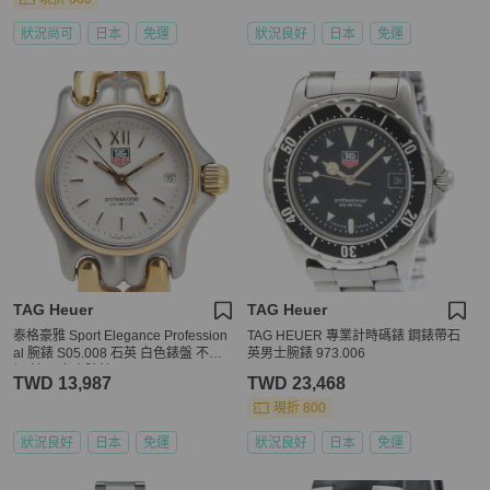
狀況尚可
日本
免運
狀況良好
日本
免運
TAG Heuer
TAG Heuer
泰格豪雅 Sport Elegance Profession
TAG HEUER 專業計時碼錶 鋼錶帶石
al 腕錶 S05.008 石英 白色錶盤 不鏽
英男士腕錶 973.006
鋼 鍍層 女士腕錶 HEUER
TWD 13,987
TWD 23,468
現折 800
狀況良好
日本
免運
狀況良好
日本
免運