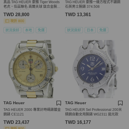
真品 TAG HEUER 豪雅 Tiger Woods
TAG HEUER 豪雅一級方程式不鏽鋼
老虎‧伍茲聯名 高爾夫球 鈦合金腕錶
石英男士腕錶 374.508
男錶 女錶 中性錶
TWD 28,800
TWD 13,361
現折 800
狀況良好
本地
免運
狀況良好
日本
免運
TAG Heuer
TAG Heuer
TAG HEUER 2000 專業計時碼錶鍍金
TAG HEUER Sel Professional 200米
鋼錶 CE1121
精鋼自動女用腕錶 WG2311 拋光款
TWD 23,437
TWD 16,177
現折 800