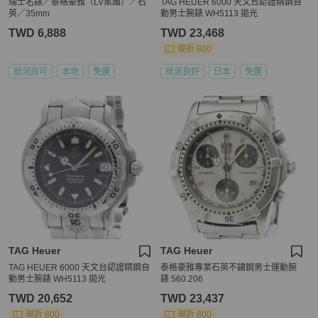
瑞士名錶／泰格豪雅（LV集團）／石
TAG HEUER 6000 天文台認證精鋼自
英／35mm
動男士腕錶 WH5113 拋光
TWD 6,888
TWD 23,468
現折 800
狀況尚可
本地
免運
狀況良好
日本
免運
TAG Heuer
TAG Heuer
TAG HEUER 6000 天文台認證精鋼自
泰格豪雅專業石英不鏽鋼男士運動腕
動男士腕錶 WH5113 拋光
錶 560.206
TWD 20,652
TWD 23,437
現折 800
現折 800