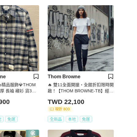
ne
Thom Browne
ouse精品服飾💎THOM
🔥 雙11全面開搶・全館折扣限時開
B 厚 長袖 襯衫 貨3原
啟！【THOM BROWNE-TB】經典
四條紋長褲 深藍(下單前須先私訊)
900
TWD 22,100
現折 800
地
免運
全新品
本地
免運