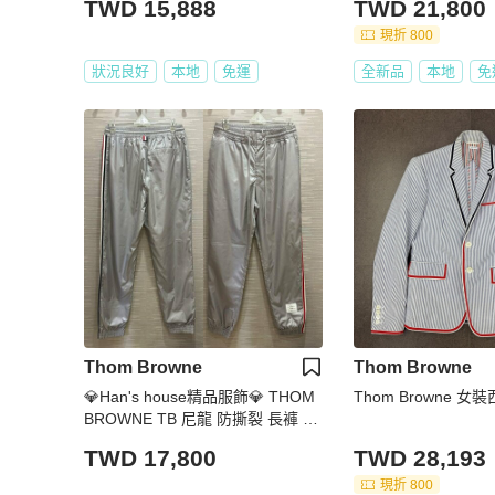
TWD 15,888
TWD 21,800
現折 800
狀況良好
本地
免運
全新品
本地
免
Thom Browne
Thom Browne
💎Han's house精品服飾💎 THOM
Thom Browne 女
BROWNE TB 尼龍 防撕裂 長褲 現
貨1 原價33600
TWD 17,800
TWD 28,193
現折 800