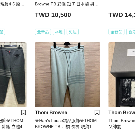
Browne TB 彩條 短 T 日本製 男女
共穿 現貨 3/4原價 19200
TWD 10,500
TWD 14,
運
全新品
本地
免運
全新品
香
Thom Browne
Thom Brow
品服飾💎THOM
💎Han's house精品服飾💎THOM
Thom Bro
格 針織 立體4杆
BROWNE TB 四槓 長褲 現貨1
又帥氣
原價39600