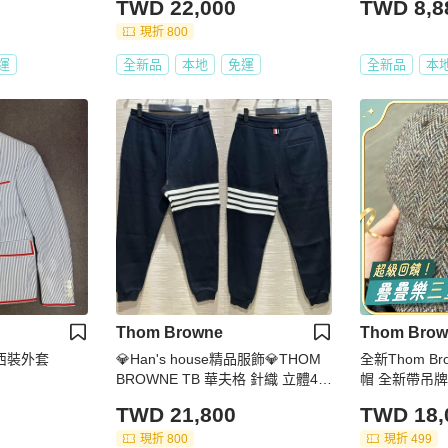
TWD 22,000
TWD 8,8
現折 800
運
全新品
本地
免運
全新品
本
Thom Browne
Thom Brow
裝西裝外套
💎Han's house精品服飾💎THOM
全新Thom B
BROWNE TB 華夫格 針織 立體4杆
帽 全新帶吊牌
褲 日本製 現貨2 深藍 原價39600
TWD 21,800
TWD 18,
現折 800
現折 499