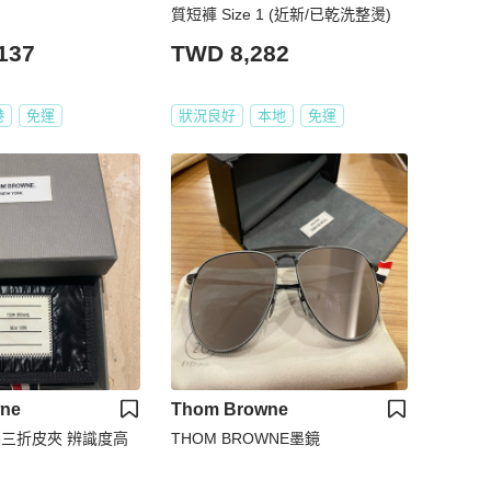
質短褲 Size 1 (近新/已乾洗整燙)
137
TWD 8,282
港
免運
狀況良好
本地
免運
ne
Thom Browne
wne三折皮夾 辨識度高
THOM BROWNE墨鏡