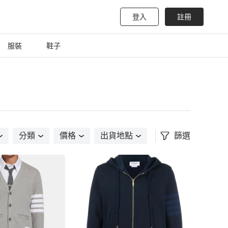
登入
註冊
服裝
鞋子
分類
價格
出貨地點
篩選