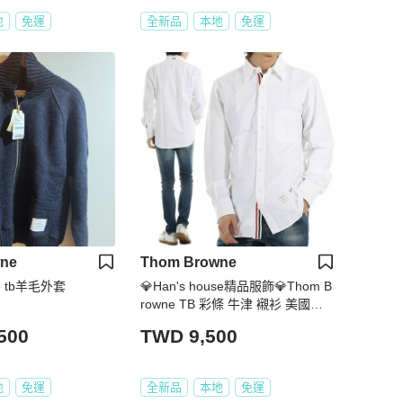
地
免運
全新品
本地
免運
ne
Thom Browne
ne tb羊毛外套
💎Han's house精品服飾💎Thom B
rowne TB 彩條 牛津 襯衫 美國製
造 現貨 S 原價17300
500
TWD 9,500
地
免運
全新品
本地
免運