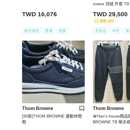
rowne 羽絨 外套 TB 現貨4 5 原價
74100
TWD 16,076
TWD 29,500
現折 800
狀況良好
香港
免運
全新品
本地
免
Thom Browne
Thom Browne
[95新]THOM BROWNE 運動休閒
💎Han's house精
鞋
BROWNE TB 華夫
褲 日本製 現貨2 深灰