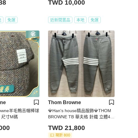
88
TWD 10,000
地
免運
近新閒置品
本地
免運
ne
Thom Browne
rowne羊毛鴨舌帽棒球
💎Han's house精品服飾💎THOM
 尺寸M碼
BROWNE TB 華夫格 針織 立體4杆
褲 日本製 現貨1原價39600
000
TWD 21,800
現折 800