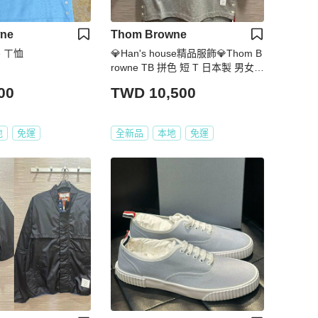
ne
Thom Browne
e ㄒ恤
💎Han's house精品服飾💎Thom B
rowne TB 拼色 短 T 日本製 男女共
穿 現貨1 原價 13900
00
TWD 10,500
地
免運
全新品
本地
免運