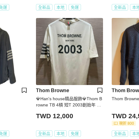
免運
全新品
本地
免運
全新品
本
Thom Browne
Thom Brow
💎Han's house精品服飾💎Thom B
Thom Brow
rowne TB 4槓 短T 2003創始年 限
定 義大利製 男女共穿 現貨2 原價1
TWD 12,000
TWD 24,
4600
現折 800
免運
全新品
本地
免運
全新品
本