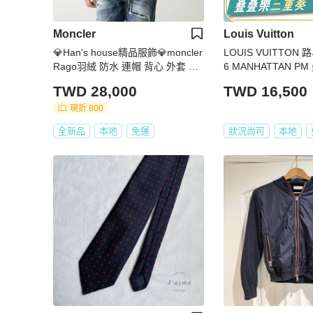
Moncler
Louis Vuitton
💎Han's house精品服飾💎moncler
LOUIS VUITTON 
Rago羽絨 防水 連帽 背心 外套 現
6 MANHATTAN 
貨 6 原價33700
PVC帆布 老花 棕色
TWD 28,000
TWD 16,500
現折 800
全新品
本地
免運
狀況尚可
本地