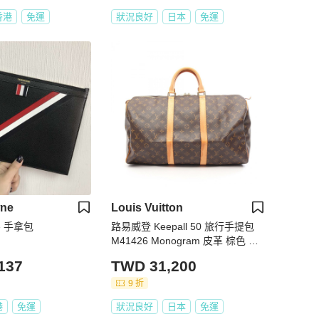
香港
免運
狀況良好
日本
免運
ne
Louis Vuitton
ne 手拿包
路易威登 Keepall 50 旅行手提包
M41426 Monogram 皮革 棕色 二
手
137
TWD 31,200
9 折
港
免運
狀況良好
日本
免運