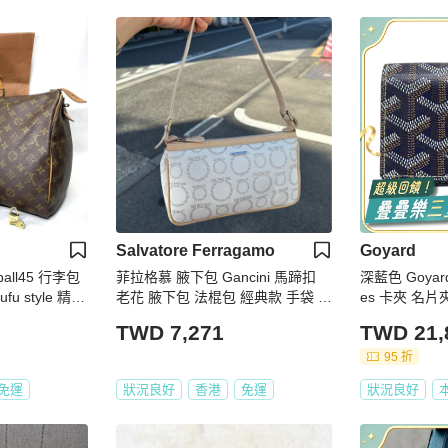
Salvatore Ferragamo
Goyard
eepall45 行李包
菲拉格慕 腋下包 Gancini 馬蹄扣
深藍色 Goyard
 style 精品
老花 腋下包 法棍包 經典款 手袋 單
es 卡夾 名片
肩包 麻雀包 側背包 包 古董包 千禧
德】
TWD 7,271
TWD 21,
風 Salvatore Ferragamo shoulder
bag 這款是 Salvatore Ferraga
95 折
免運
狀況良好
香港
免運
狀況良好