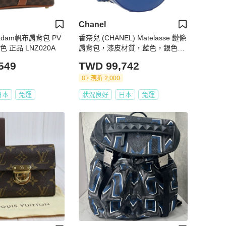
Chanel
cadam帆布肩背包 PV
香奈兒 (CHANEL) Matelasse 鏈條
色 正品 LNZ020A
肩背包，漆皮材質，藍色，銀色雙
C標誌，貨號 179626SAM
549
TWD 99,742
現折 2,000
日本
免運
狀況良好
日本
免運