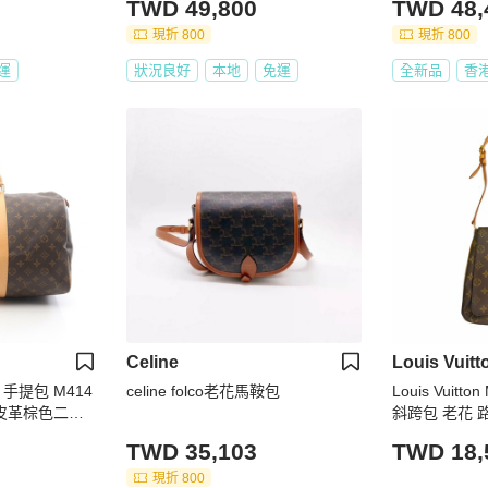
TWD 49,800
TWD 48,
現折 800
現折 800
運
狀況良好
本地
免運
全新品
香
Celine
Louis Vuitt
5 手提包 M414
celine folco老花馬鞍包
Louis Vuitto
帆布皮革棕色二手 L
斜跨包 老花 
TWD 35,103
TWD 18,
現折 800