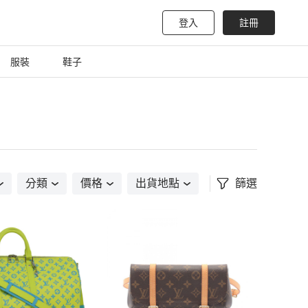
登入
註冊
服裝
鞋子
分類
價格
出貨地點
篩選