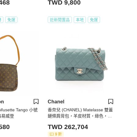
468
TWD 9,800
港
免運
近新閒置品
本地
免運
on
Chanel
n Musette Tango 小號
香奈兒 (CHANEL) Matelasse 雙蓋
路易威登
鏈條肩背包，羊皮材質，綠色，金
色五金，二手
580
TWD 262,704
9 折