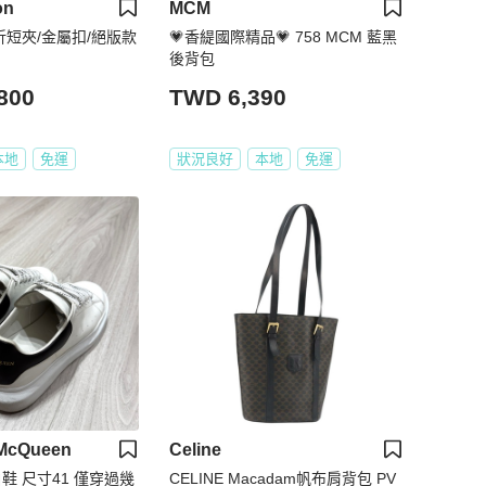
on
MCM
三折短夾/金屬扣/絕版款
💗香緹國際精品💗 758 MCM 藍黑
後背包
800
TWD 6,390
本地
免運
狀況良好
本地
免運
 McQueen
Celine
白鞋 尺寸41 僅穿過幾
CELINE Macadam帆布肩背包 PV