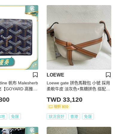
LOEWE
ine 帆布 Malesherb
Loewe gate 拼色馬鞍包 小號 採用
夾【GOYARD 高雅
柔軟牛皮 淡灰色+焦糖拼色 搭配標
誌性蝴蝶結 22*19
800
TWD 33,120
現折 800
本地
免運
狀況良好
香港
免運