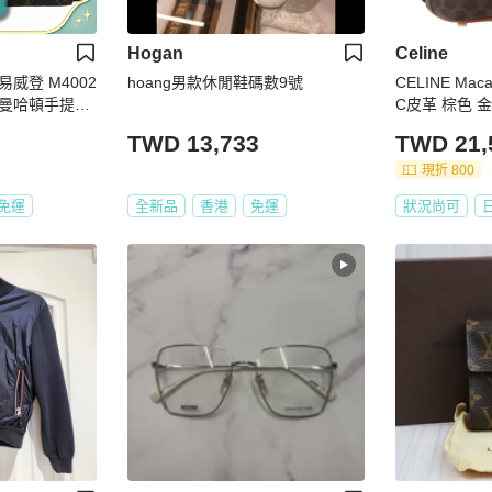
Hogan
Celine
路易威登 M4002
hoang男款休閒鞋碼數9號
CELINE Ma
PM 曼哈頓手提包
C皮革 棕色 金
 金釦
TWD 13,733
TWD 21,
現折 800
免運
全新品
香港
免運
狀況尚可