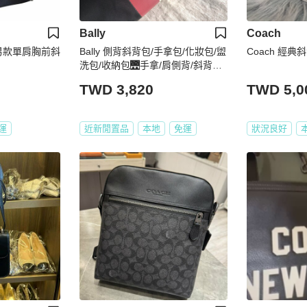
Bally
Coach
大C男款單肩胸前斜
Bally 側背斜背包/手拿包/化妝包/盥
Coach 經典
洗包/收納包🌉手拿/肩側背/斜背🌉
正品🌉近新沒用過🌉 品牌經典配色
TWD 3,820
TWD 5,0
🌉自➕加鏈條斜背最🔥🔥
運
近新閒置品
本地
免運
狀況良好