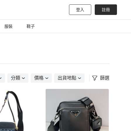
登入
註冊
服裝
鞋子
分類
價格
出貨地點
篩選