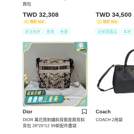
肩包
TWD 32,308
TWD 34,500
現折 800
現折 800
狀況良好
香港
免運
近新閒置品
本地
Dior
Coach
DIOR 萬花筒刺繡斜背郵差肩背斜
COACH 2用袋
背包 28*25*12 99新配件塵袋