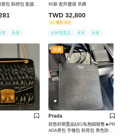
單肩包 斜挎包 凱旋門
95新 配件塵袋 吊牌
斜背包 男生女生合用
281
TWD 32,800
現折 800
香港
免運
近新閒置品
本地
免運
降價
Prada
狀態好閑置品🙌🏻私物超賠售🔥PR
ADA男包 手機包 斜背包 黑色防刮
牛皮材質