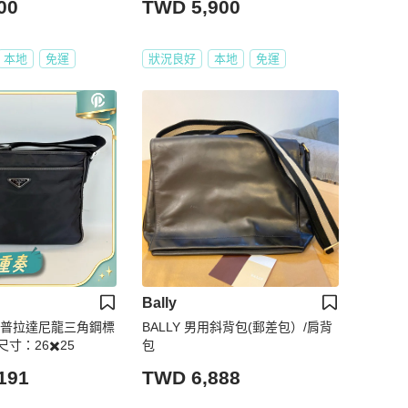
00
TWD 5,900
本地
免運
狀況良好
本地
免運
Bally
拉達 普拉達尼龍三角鋼標
BALLY 男用斜背包(郵差包）/肩背
寸：26✖️25
包
191
TWD 6,888