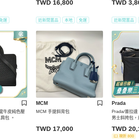
TWD 16,800
TWD 3,8
免運
近新閒置品
本地
免運
近新閒置品
MCM
Prada
萬寶龍牛皮純色壓
MCM 手提斜背包
Prada/普
單肩包 。
男士斜挎包，尺
TWD 17,000
TWD 20,
現折 800