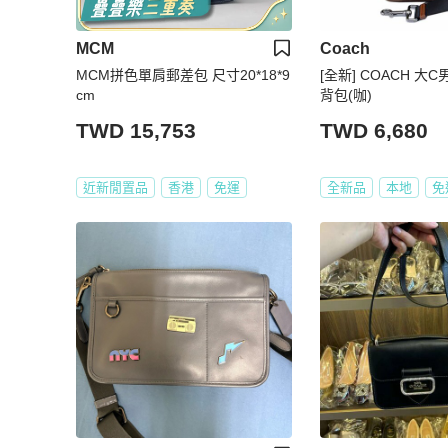
MCM
Coach
MCM拼色單肩郵差包 尺寸20*18*9
[全新] COACH 
cm
背包(咖)
TWD 15,753
TWD 6,680
近新閒置品
香港
免運
全新品
本地
免