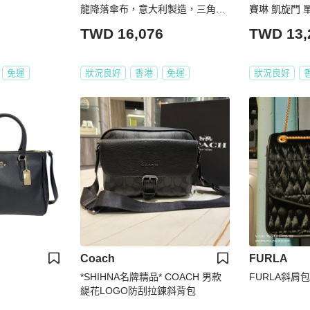
龍降落傘布，意大利製造，三角
賽琳 凱旋門 
標，經典款，帶肩帶
老花 相機包 
TWD 16,076
TWD 13,
免運
狀況良好
香港
免運
狀況良好
Coach
FURLA
*SHIHNA名牌精品* COACH 男款
FURLA斜肩包
緹花LOGO防刮拉鍊斜背包