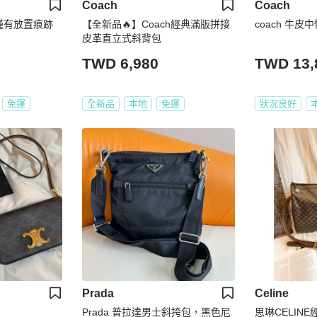
Coach
Coach
新僅有放置痕跡
【全新品🔥】Coach經典滿版拼接
coach 牛
皮革直立式斜背包
TWD 6,980
TWD 13,
免運
全新品
本地
免運
狀況良好
Prada
Celine
Prada 普拉達男士斜挎包，黑色尼
思琳CELINE