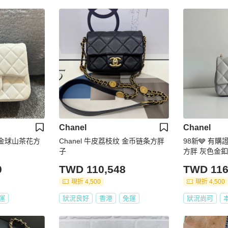
Chanel
Chanel
l 金球山茶花方
Chanel 牛皮荔枝纹 金币链条方胖
98新🩶 有購證
子
方胖 灰色金釦
0
TWD 110,548
TWD 116
現折 4,500
現折 4,500
運
狀況良好
香港
免運
狀況尚可