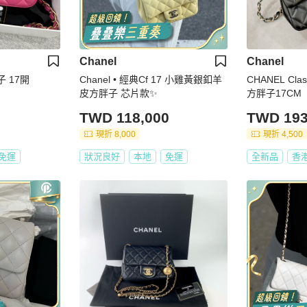
Chanel
Chanel
子 17開
Chanel • 經典Cf 17 小雞黃銀釦羊
CHANEL Class
皮方胖子 芯片款✨
方胖子17CM
TWD 118,000
TWD 193
現折 8,000
現折 4,500
免運
狀況良好
本地
免運
全新品
香