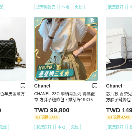
運
近新閒置品
本地
免運
狀況良好
Chanel
Chanel
L 黑色羊皮金球方
CHANEL 23C 摩納哥系列 籌碼徽
芯片款 香奈兒/
章 方胖子鏈條包，嫩芽綠19X15X
方胖子鏈條包
6.5 98新徽章肩帶 塵袋
0
TWD 99,800
TWD 149
現折 2,000
現折 4,500
免運
狀況良好
本地
免運
狀況良好