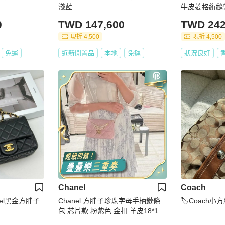
淺藍
牛皮菱格絎縫
單肩包
0
TWD 147,600
TWD 242
現折 4,500
現折 4,500
免運
近新閒置品
本地
免運
狀況良好
Chanel
Coach
nel黑金方胖子
Chanel 方胖子珍珠字母手柄鏈條
🏷Coach小
包 芯片款 粉紫色 金扣 羊皮18*13*
8 99新配件盒子塵袋