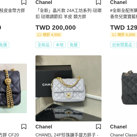
Chanel
Chanel
荔枝皮金幣方胖
「全新」晶片款 24A工坊系列-琺瑯
#全新全配🈶
扣 琺瑯調節扣 羊皮 類方胖
香奈兒寶寶藍
0
TWD 200,000
TWD 129
現折 4,500
現折 8,000
免運
全新品
本地
免運
近新閒置品
Chanel
Chanel
方胖 CF20
CHANEL 24P珍珠鍊手提方胖子 -
Chanel Cla