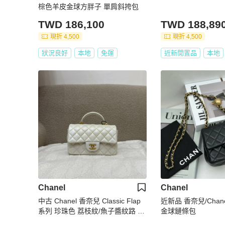
棕色羊皮金球方胖子 單肩斜挎包
TWD 186,100
TWD 188,89
現折 4,500
現折 4,500
狀況良好
本地
免運
近新閒置品
本地
Chanel
Chanel
中古 Chanel 香奈兒 Classic Flap
近新品 香奈兒/Cha
系列 珍珠色 荔枝紋/魚子醬紋路 方
金球鏈條包
胖子 小包附提把 手把