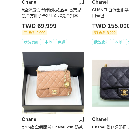
Chanel
Chanel
#全網最低 #絕版收藏品🔥 香奈兒
CHANEL白色金釦
黑金方胖子帶24k金 超亮金扣💓
口蓋包
TWD 69,999
TWD 155,00
現折 2,000
現折 8,000
狀況良好
本地
免運
狀況良好
本地
Chanel
Chanel
❣️NS級 全新閒置 Chanel 24K 奶茶
Chanel 愛心調節扣 