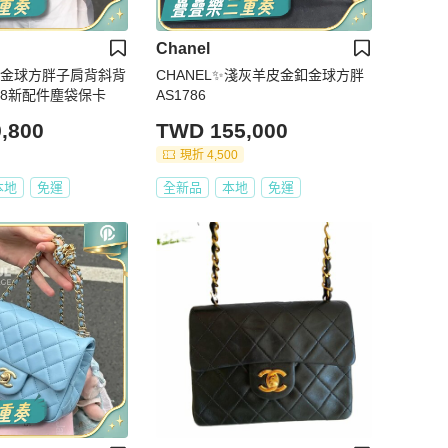
Chanel
白金金球方胖子肩背斜背
CHANEL✨淺灰羊皮金釦金球方胖
5 98新配件塵袋保卡
AS1786
,800
TWD 155,000
現折 4,500
本地
免運
全新品
本地
免運