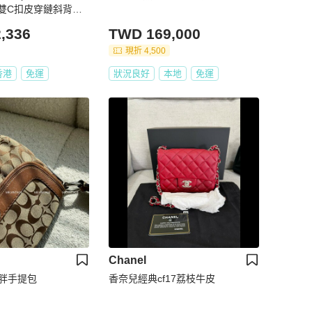
雙C扣皮穿鏈斜背包
,336
TWD 169,000
現折 4,500
香港
免運
狀況良好
本地
免運
Chanel
方胖手提包
香奈兒經典cf17荔枝牛皮