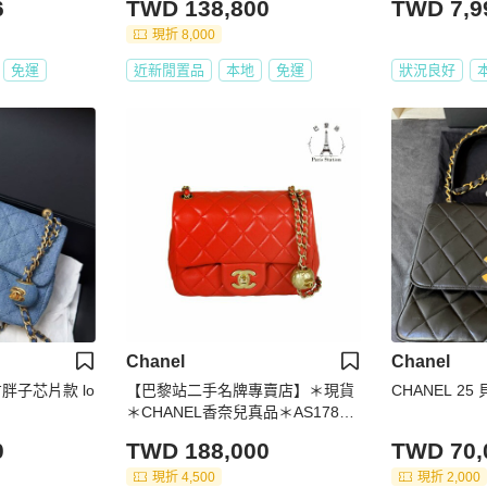
6
TWD 138,800
TWD 7,9
現折 8,000
免運
近新閒置品
本地
免運
狀況良好
Chanel
Chanel
方胖子芯片款 lo
【巴黎站二手名牌專賣店】＊現貨
CHANEL 2
＊CHANEL香奈兒真品＊AS1786
紅色羊皮菱格紋金釦金球方胖子斜
0
TWD 188,000
TWD 70,
背鍊包
現折 4,500
現折 2,000