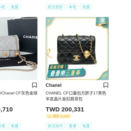
本地
免運
狀況良好
本地
免運
Chanel
Chanel CF灰色金球
CHANEL CF口蓋包方胖子17黑色
羊皮晶片金扣肩背包
,710
TWD 200,331
現折 8,000
香港
免運
狀況尚可
香港
免運