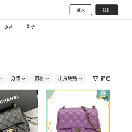
登入
註冊
服裝
鞋子
分類
價格
出貨地點
篩選