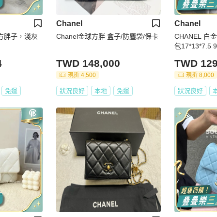
Chanel
Chanel
s 方胖子，淺灰
Chanel金球方胖 盒子/防塵袋/保卡
CHANEL 
包17*13*7.
4
TWD 148,000
TWD 129
現折 4,500
現折 8,000
免運
狀況良好
本地
免運
狀況良好