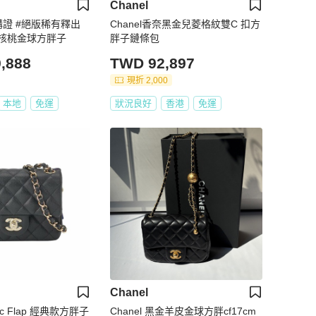
Chanel
購證 #絕版稀有釋出
Chanel香奈黑金兒菱格紋雙C 扣方
核桃金球方胖子
胖子鏈條包
,888
TWD 92,897
現折 2,000
本地
免運
狀況良好
香港
免運
Chanel
ssic Flap 經典款方胖子
Chanel 黑金羊皮金球方胖cf17cm