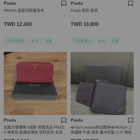
Prada
Prada
PRADA 藍釦式掀蓋長夾
Prada 迷彩 皮夾
TWD 12,400
TWD 16,800
近新閒置品
本地
免運
近新閒置品
本地
免運
Prada
Prada
出國方便攜帶 9成新 保證真品 PRAD
💎Han's house精品服飾💎PRADA 三
A 莓果色 乾燥玫瑰色 發財長夾 女用長
角鐵牌 牛皮 短夾 義大利製 八卡 現貨
夾 防刮皮夾