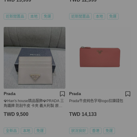
近新閒置品
本地
免運
近新閒置品
本地
免運
Prada
Prada
💎Han's house精品服飾💎PRADA 三
Prada牛皮純色字母logo拉鍊錢包
角鐵牌 防刮牛皮 卡夾 義大利製 原價1
3500
TWD 9,500
TWD 14,133
全新品
本地
免運
狀況良好
香港
免運