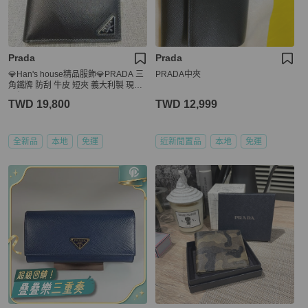
Prada
Prada
💎Han's house精品服飾💎PRADA 三
PRADA中夾
角鐵牌 防刮 牛皮 短夾 義大利製 現貨
原價26000
TWD 19,800
TWD 12,999
全新品
本地
免運
近新閒置品
本地
免運