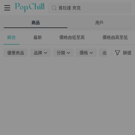
普拉達 夾克
商品
用戶
綜合
最新
價格由低至高
價格由高至低
優惠商品
品牌
分類
價格
出貨地點
篩選