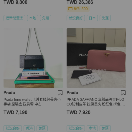
TWD 9,800
TWD 26,366
現折 800
近新閒置品
本地
免運
狀況良好
日本
免運
Prada
Prada
Prada long wallet 卡片套錢包長夾小
PRADA SAFFIANO 立體品牌金色LO
手袋 原裝盒 送肩帶 中古
GO防刮皮革 拉鍊長夾 粉紅色 拼色 1
ML506 二手精品
TWD 7,190
TWD 7,920
狀況良好
香港
免運
狀況良好
本地
免運