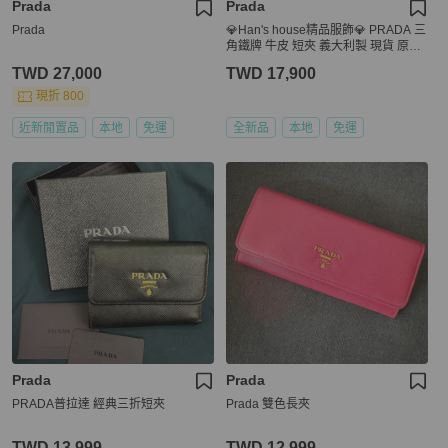
Prada
Prada
Prada
💎Han's house精品服飾💎 PRADA 三
角鐵牌 牛皮 短夾 義大利製 現貨 原價
26000
TWD 27,000
TWD 17,900
現折 800
近新閒置品
本地
免運
全新品
本地
免運
Prada
Prada
PRADA普拉達 經典三折短夾
Prada 雙色長夾
TWD 13,999
TWD 12,999