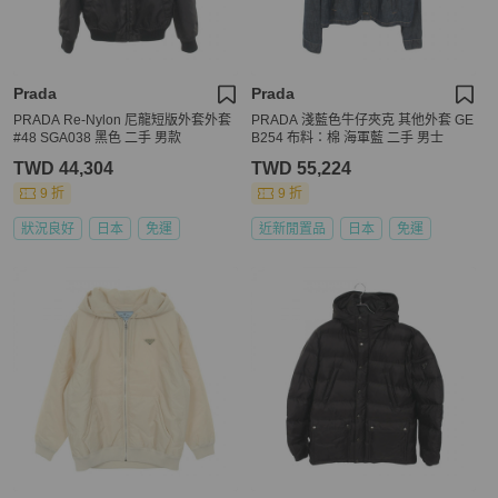
Prada
Prada
PRADA Re-Nylon 尼龍短版外套外套
PRADA 淺藍色牛仔夾克 其他外套 GE
#48 SGA038 黑色 二手 男款
B254 布料：棉 海軍藍 二手 男士
TWD 44,304
TWD 55,224
9 折
9 折
狀況良好
日本
免運
近新閒置品
日本
免運