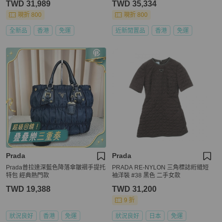
TWD 31,989
TWD 35,334
現折 800
現折 800
全新品
香港
免運
近新閒置品
香港
免運
Prada
Prada
Prada普拉達深藍色降落傘皺褶手提托
PRADA RE-NYLON 三角標誌絎縫短
特包 經典熱門款
袖洋裝 #38 黑色 二手女款
TWD 19,388
TWD 31,200
9 折
狀況良好
香港
免運
狀況良好
日本
免運