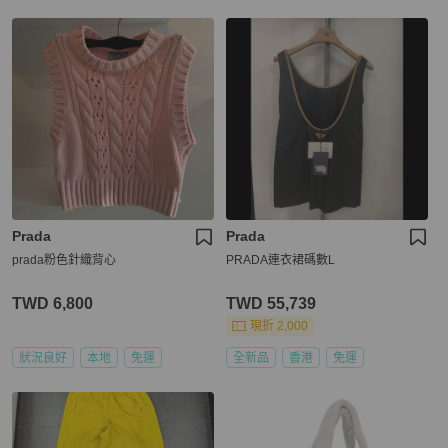
Prada
Prada
prada粉色針織背心
PRADA連衣裙碼數L
TWD 6,800
TWD 55,739
現折 2,000
狀況良好
本地
免運
全新品
香港
免運