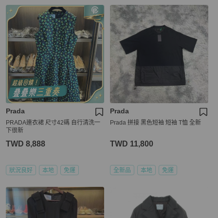
Prada
Prada
PRADA連衣裙 尺寸42碼 自行清洗一
Prada 拼接 黑色短袖 短袖 T恤 全新
下很新
TWD 8,888
TWD 11,800
狀況良好
本地
免運
全新品
本地
免運