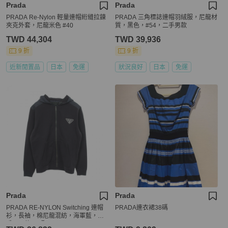
Prada
Prada
PRADA Re-Nylon 輕量連帽絎縫拉鍊
PRADA 三角標誌連帽羽絨服，尼龍材
夾克外套，尼龍米色 #40
質，黑色，#54，二手男款
TWD 44,304
TWD 39,936
9 折
9 折
近新閒置品
日本
免運
狀況良好
日本
免運
Prada
Prada
PRADA RE-NYLON Switching 連帽
PRADA連衣裙38碼
衫，長袖，棉尼龍混紡，海軍藍，二
手，男款 M 碼