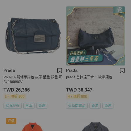
Prada
Prada
PRADA 鏈條單肩包 皮革 藍色 銀色 正
prada 普拉達三合一 缺零錢包
品 186890V
TWD 26,366
TWD 36,347
現折 800
現折 800
狀況良好
日本
免運
近新閒置品
香港
免運
降價