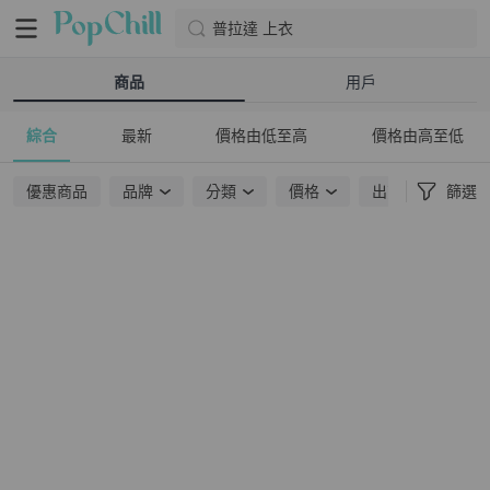
普拉達 上衣
商品
用戶
綜合
最新
價格由低至高
價格由高至低
優惠商品
品牌
分類
價格
出貨地點
篩選