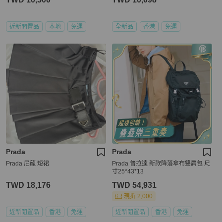
近新閒置品
本地
免運
全新品
香港
免運
Prada
Prada
Prada 尼龍 短裙
Prada 普拉達 新款降落傘布雙肩包 尺
寸25*43*13
TWD 18,176
TWD 54,931
現折 2,000
近新閒置品
香港
免運
近新閒置品
香港
免運