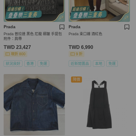
Prada
Prada
Prada 普拉達 黑色 尼龍 褶皺 手提包
Prada 束口褲 酒紅色
附件：肩帶
TWD 23,427
TWD 6,990
現折 800
9 折
狀況良好
香港
免運
近新閒置品
本地
免運
降價