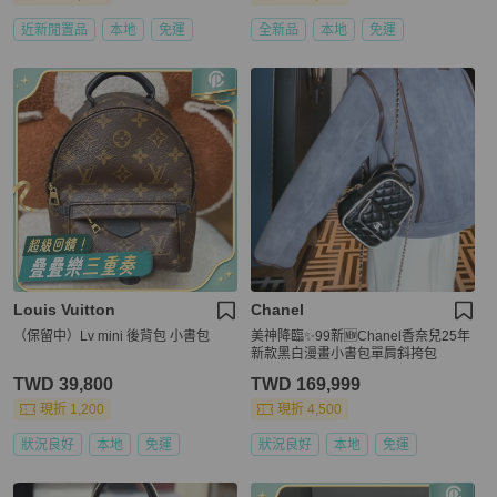
近新閒置品
本地
免運
全新品
本地
免運
Louis Vuitton
Chanel
（保留中）Lv mini 後背包 小書包
美神降臨✨99新🆕Chanel香奈兒25年
新款黑白漫畫小書包單肩斜挎包
TWD 39,800
TWD 169,999
現折 1,200
現折 4,500
狀況良好
本地
免運
狀況良好
本地
免運