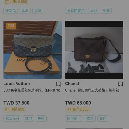
現折 8,000
全新品
本地
免運
近新閒置品
本地
免運
降價
Louis Vuitton
Chanel
Lv拼色老花郵差包/斜背包（M44876)
Chanel 金釦咖麂皮大菱格下蓋書包
TWD 37,500
TWD 65,000
現折 800
現折 2,000
狀況尚可
本地
免運
狀況尚可
本地
免運