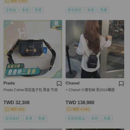
現折 4,500
全新品
本地
免運
狀況良好
本地
免運
Prada
Chanel
Prada Cahier宮廷盒子包 黑金 牛皮
ෆ Chanel 小書包🎒 🈶2024購證
TWD 32,308
TWD 138,980
現折 800
現折 4,500
狀況良好
香港
免運
近新閒置品
本地
免運