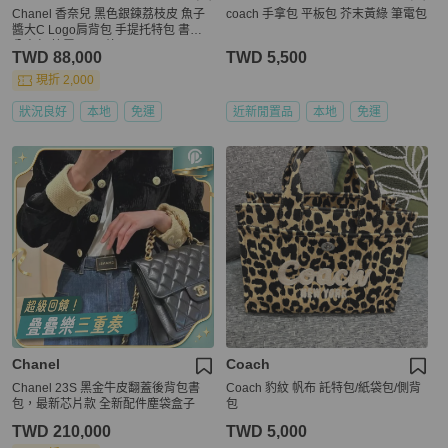
Chanel 香奈兒 黑色銀鍊荔枝皮 魚子
coach 手拿包 平板包 芥末黃綠 筆電包
醬大C Logo肩背包 手提托特包 書包
公事包 筆電 A4可放
TWD 88,000
TWD 5,500
現折 2,000
狀況良好
本地
免運
近新閒置品
本地
免運
Chanel
Coach
Chanel 23S 黑金牛皮翻蓋後背包書
Coach 豹紋 帆布 託特包/紙袋包/側背
包，最新芯片款 全新配件塵袋盒子
包
TWD 210,000
TWD 5,000