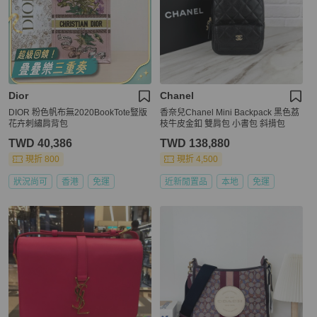
Dior
Chanel
DIOR 粉色帆布無2020BookTote豎版
香奈兒Chanel Mini Backpack 黑色荔
花卉刺繡肩背包
枝牛皮金釦 雙肩包 小書包 斜揹包
TWD 40,386
TWD 138,880
現折 800
現折 4,500
狀況尚可
香港
免運
近新閒置品
本地
免運