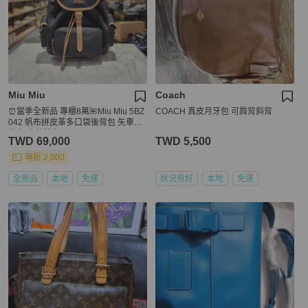
Miu Miu
Coach
⏰當季全新品 專櫃8萬🌺Miu Miu 5BZ
COACH 真皮月牙包 可肩背斜背
042 帆布拼皮革多口袋後背包 矢車菊
藍色/白蘭地色
TWD 69,000
TWD 5,500
現折 2,000
全新品
本地
免運
狀況良好
本地
免運