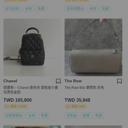
狀況良好
本地
免運
近新閒置品
本地
免運
Chanel
The Row
閒置新✨ Chanel 香奈兒 荔枝皮小書
The Row 90s 筆筒包 灰色
包黑色金釦
TWD 165,900
TWD 35,948
現折 4,500
現折 800
近新閒置品
本地
免運
全新品
香港
免運