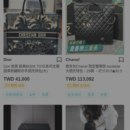
Dior
Chanel
Dior 迪奧 經典BOOK TOTE系列主題
香奈兒Chanel 限定徽章款 booktote
圖案刺繡帆布手提托特包(大)
大號托特包，29開 ，尺寸35.5✖️32.5
TWD 41,000
TWD 113,092
現折 800
現折 8,000
近新閒置品
本地
免運
狀況良好
香港
免運