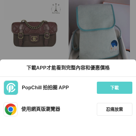
Chanel
Hermès
下載APP才能看到完整內容和優惠價格
【巴黎站二手名牌專賣店】＊現貨＊C
Hermes 愛馬仕 花園小屋 小書包
HANEL香奈兒真品＊酒紅色珠光羊皮
拼接牛皮金釦斜背包 手提書包
TWD 98,000
TWD 26,254
PopChill 拍拍圈 APP
下載
現折 2,000
現折 800
狀況良好
本地
免運
近新閒置品
香港
免運
使用網頁版瀏覽器
忍痛放棄