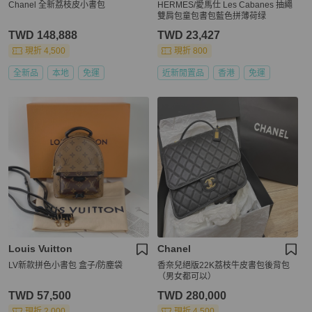
Chanel 全新荔枝皮小書包
HERMES/愛馬仕 Les Cabanes 抽繩
雙肩包童包書包藍色拼薄荷绿
TWD 148,888
TWD 23,427
現折 4,500
現折 800
全新品
本地
免運
近新閒置品
香港
免運
Louis Vuitton
Chanel
LV新款拼色小書包 盒子/防塵袋
香奈兒絕版22K荔枝牛皮書包後背包
（男女都可以）
TWD 57,500
TWD 280,000
現折 2,000
現折 4,500