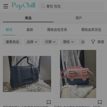
書包 包包
商品
用戶
綜合
最新
價格由低至高
價格由高至低
優惠商品
品牌
分類
價格
出貨地點
篩選