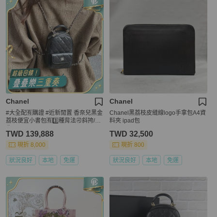
Chanel
Chanel
#大全配🈶購證 #近新閒置 香奈兒黑金
Chanel黑荔枝皮縫線logo手拿包A4資
荔枝便宜小書包🈶3️⃣種背法🉑斜挎/肩
料夾 ipad包
背
TWD 139,888
TWD 32,500
現折 8,000
現折 800
狀況良好
本地
免運
狀況良好
本地
免運