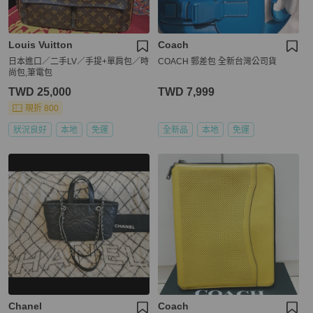
Louis Vuitton
Coach
日本進口／二手LV／手提+單肩包／時
COACH 郵差包 全新台灣公司貨
尚包,筆電包
TWD 25,000
TWD 7,999
現折 800
狀況良好
本地
免運
全新品
本地
免運
Chanel
Coach