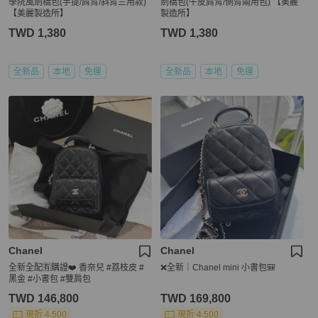
學院風劍橋包(手提/肩背/斜背三用款)
劍橋包(牛皮肩背/側背兩用包) 【美麗
【美麗製造所】
製造所】
TWD 1,380
TWD 1,380
全新品
本地
免運
全新品
本地
免運
Chanel
Chanel
全新全配🈶購證❤️ 香奈兒 #荔枝皮 #
❌全新｜Chanel mini 小書包🎒
黑金 #小書包 #雙肩包
TWD 146,800
TWD 169,800
現折 4,500
現折 4,500