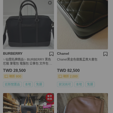
BURBERRY
Chanel
✨仙闆名牌精品✨ BURBERRY 黑色
Chanel黑金色做舊孟買大書包
尼龍 筆電包 電腦包 公事包 文件包 肩
背包 側背包 斜背包
TWD 28,500
TWD 82,500
現折 800
現折 2,000
近新閒置品
本地
免運
狀況尚可
本地
免運