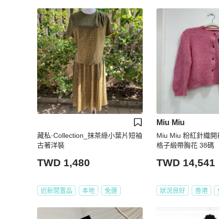
Miu Miu
藏私·Collection_抹茶綠小葉片短袖
Miu Miu 粉紅針織
古著洋裝
格子緞帶胸花 38碼
TWD 1,480
TWD 14,541
近新閒置品
本地
免運
狀況良好
香港