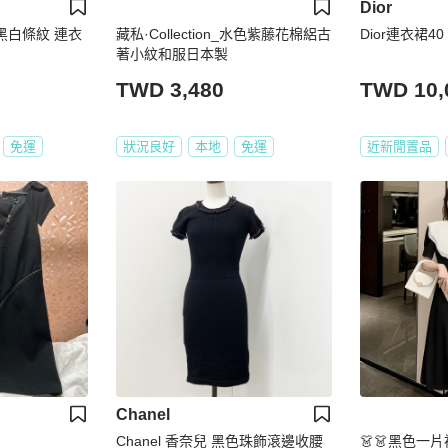
Dior
藏私·Collection_水色紫藤花棉絽古
Dior連衣裙40
著小紋和服日本製
TWD 3,480
TWD 10,
免運
狀況良好
本地
免運
近新閒置品
Chanel
Chanel 香奈兒 黑色珠飾滾邊收腰
👗👗黑色一片