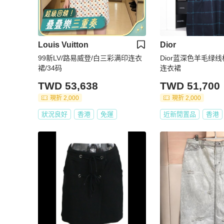
Louis Vuitton
Dior
99新LV/路易威登/白三彩满印连衣
Dior蓝深色羊毛绿
裙/34码
连衣裙
TWD 53,638
TWD 51,700
現折 2,000
現折 2,000
狀況良好
香港
免運
近新閒置品
香港