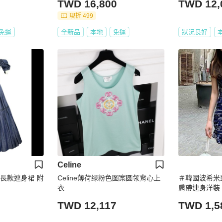
TWD 16,800
TWD 12,
現折 499
免運
全新品
本地
免運
狀況良好
Celine
肩長款連身裙 附
Celine薄荷绿粉色图案圆领背心上
＃韓國波希米
衣
肩帶連身洋裝
TWD 12,117
TWD 1,5