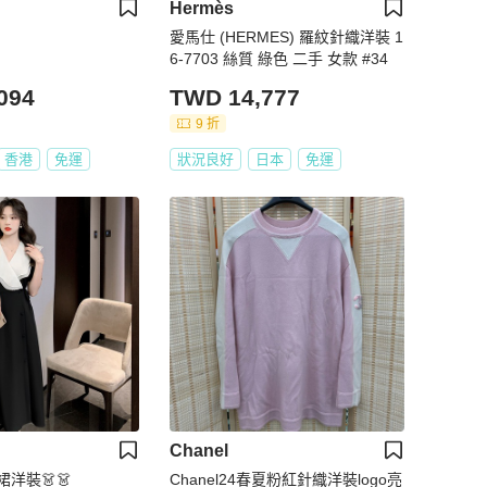
Hermès
愛馬仕 (HERMES) 羅紋針織洋裝 1
6-7703 絲質 綠色 二手 女款 #34
094
TWD 14,777
9 折
香港
免運
狀況良好
日本
免運
Chanel
裙洋裝👗👗
Chanel24春夏粉紅針織洋裝logo亮