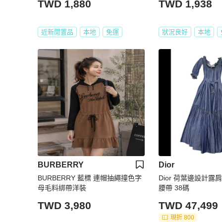
TWD 1,880
TWD 1,938
近新閒置品
本地
免運
狀況良好
本地
BURBERRY
Dior
BURBERRY 藍標 連帽抽繩撞色字
Dior 荷葉邊設計露
母毛料綁帶洋裝
腰帶 38碼
TWD 3,980
TWD 47,499
現折 800