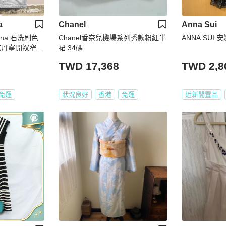
a
Chanel
Anna Sui
bana 石洗刷色
Chanel香奈兒機場系列秀款粉紅半
ANNA SUI
花丹寧開衩窄裙
裙 34碼
vintage
TWD 17,368
TWD 2,8
免運
狀況良好
香港
免運
近新閒置品