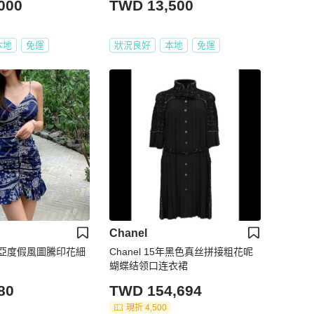
000
TWD 13,500
本地
免運
狀況良好
本地
免運
Chanel
亞度假風圖騰印花細
Chanel 15年黑色真丝拼接粗花呢
蝴蝶结领口连衣裙
80
TWD 154,694
現折 4,500