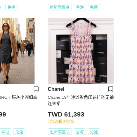
地
免運
近新閒置品
香港
免運
Chanel
 BURCH 鐵灰小圓釦商
Chane 19年沙滩彩色印花拉链无袖
连衣裙
99
TWD 61,393
現折 2,000
本地
免運
近新閒置品
香港
免運