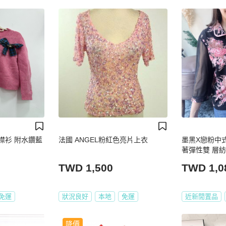
開襟衫 附水鑽藍
法國 ANGEL粉紅色亮片上衣
墨黑X戀粉中
著彈性雙 層紡紗
TWD 1,500
TWD 1,0
免運
狀況良好
本地
免運
近新閒置品
降價