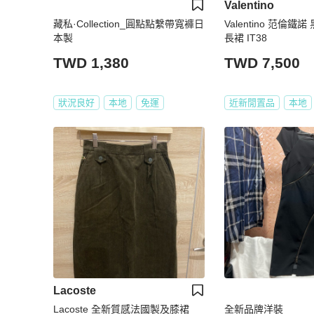
Valentino
藏私·Collection_圓點點繫帶寬褲日
Valentino 范倫鐵諾 黑白條紋 連衣
本製
長裙 IT38
TWD 1,380
TWD 7,500
狀況良好
本地
免運
近新閒置品
本地
Lacoste
Lacoste 全新質感法國製及膝裙
全新品牌洋裝