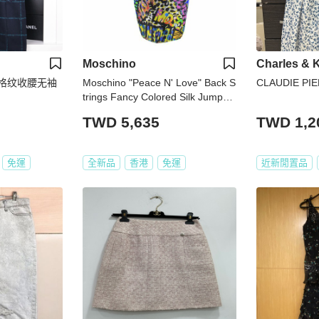
Moschino
Charles & K
线格纹收腰无袖
Moschino "Peace N' Love" Back S
CLAUDIE P
trings Fancy Colored Silk Jumper
Dress for Women in Multicolor (A
TWD 5,635
TWD 1,2
0402-560-1555-40)
免運
全新品
香港
免運
近新閒置品