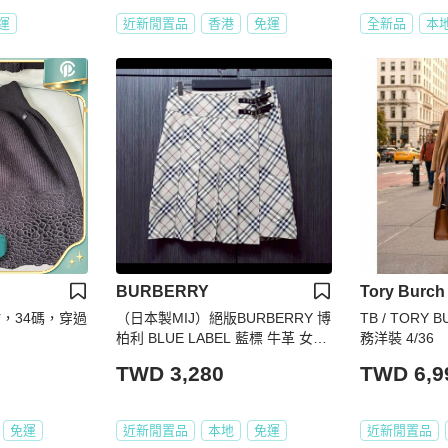
運
近新閒置品
香港
免運
全新品
本
BURBERRY
Tory Burch
裙，34碼，穿過
（日本製MIJ）絕版BURBERRY 博
TB / TORY
柏利 BLUE LABEL 藍標 牛革 女卡
務洋裝 4/36
其經典格紋彈性及膝百褶裙38號
TWD 3,280
TWD 6,9
免運
近新閒置品
本地
免運
近新閒置品