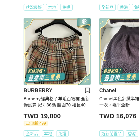
狀況良好
本地
免運
全新品
香港
免
BURBERRY
Chanel
Burberry經典格子羊毛百褶裙 全新
Chanel黑色針織半
僅試穿 尺寸36碼 腰圍70 裙長40
一次，幾乎全新
TWD 19,800
TWD 16,076
現折 499
全新品
本地
免運
近新閒置品
香港