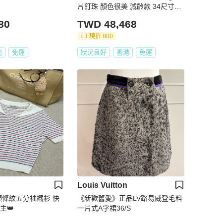
片釘珠 顏色很美 減齡款 34尺寸偏
大
80
TWD 48,468
現折 800
地
免運
狀況良好
香港
免運
Louis Vuitton
娃領條紋五分袖襯衫 快
《新歡舊愛》正品LV路易威登毛料
主👑
一片式A字裙36/S