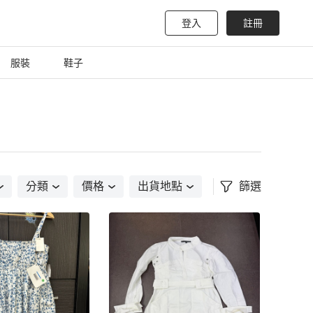
登入
註冊
服裝
鞋子
分類
價格
出貨地點
篩選