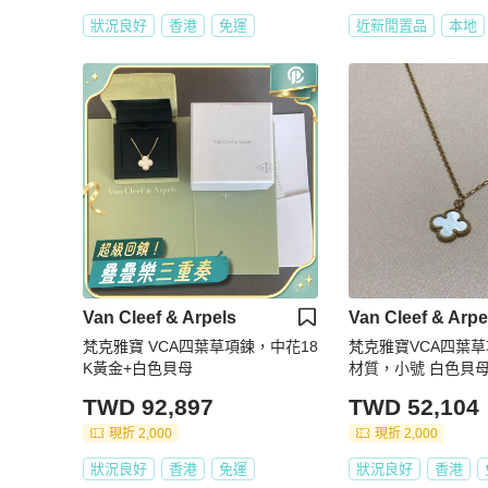
狀況良好
香港
免運
近新閒置品
本地
Van Cleef & Arpels
Van Cleef & Arpe
梵克雅寶 VCA四葉草項鍊，中花18
梵克雅寶VCA四葉草
K黃金+白色貝母
材質，小號 白色貝母
品
TWD 92,897
TWD 52,104
現折 2,000
現折 2,000
狀況良好
香港
免運
狀況良好
香港