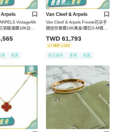
 Arpels
Van Cleef & Arpels
RPELS VintageAlh
Van Cleef & Arpels Frivole花朵手
單花項鏈滿鑽18K白金/
鏈迷你單鑽18K黃金/鑽石S-M碼黃
金手鍊／手環
,565
TWD 61,793
現折 2,000
香港
免運
狀況良好
香港
免運