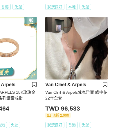
香港
免運
狀況良好
本地
免運
 Arpels
Van Cleef & Arpels
&ARPELS 18K玫瑰金
Van Clrrf & Arpels梵克雅寶 綠中花
rs系列鑲鑽戒指
22年全套
464
TWD 96,533
現折 2,000
香港
免運
狀況良好
香港
免運