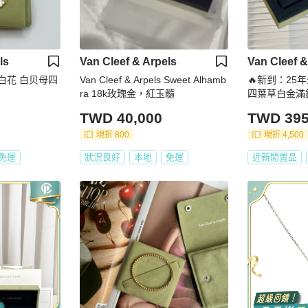
ls
Van Cleef & Arpels
Van Cleef &
 白花 白贝母四
Van Cleef & Arpels Sweet Alhamb
🔥新到：25年
ra 18k玫瑰金，紅玉髓
四葉草白金滿
度 17.5c
TWD 40,000
TWD 395
都是完美匹配
卡、說明書等
現折 800
現折 4,500
免運
狀況良好
本地
免運
近新閒置品