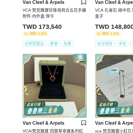
Van Cleef & Arpels
Van Cleef & Arpe
VCA 梵克雅寶珍珠母貝白五花手鍊
VCA 孔雀石 綠中花 
附件:內外盒 保卡
盒子
TWD 173,540
TWD 148,80
現折 4,500
現折 4,500
近新閒置品
香港
免運
狀況良好
本地
Van Cleef & Arpels
Van Cleef & Arpe
VCA/梵克雅寶 四葉草幸運系列紅
vca 梵克雅寶小紅