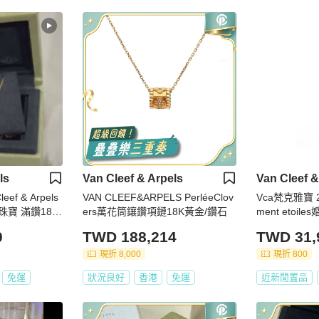
ls
Van Cleef & Arpels
Van Cleef &
ef & Arpels
VAN CLEEF&ARPELS PerléeClov
Vca梵克雅寶 2
 珠寶 滿鑽18k
ers萬花筒鑲鑽項鏈18K黃金/鑽石
ment etoil
0
TWD 188,214
TWD 31,
現折 8,000
現折 800
免運
狀況良好
香港
免運
近新閒置品