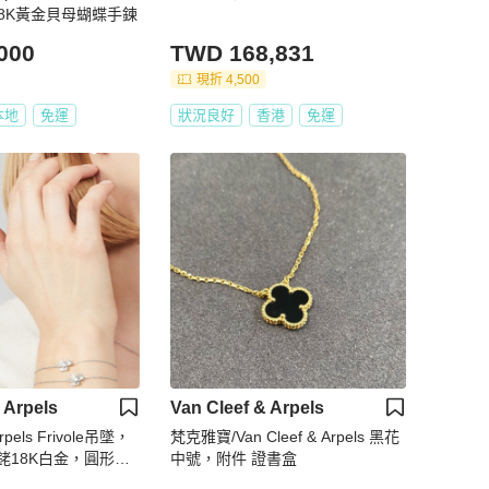
ra18K黃金貝母蝴蝶手鍊
000
TWD 168,831
現折 4,500
本地
免運
狀況良好
香港
免運
 Arpels
Van Cleef & Arpels
Arpels Frivole吊墜，
梵克雅寶/Van Cleef & Arpels 黑花
銠18K白金，圓形鑽
中號，附件 證書盒