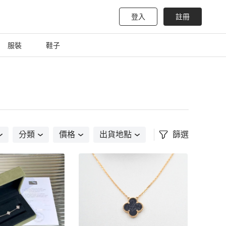
登入
註冊
服裝
鞋子
分類
價格
出貨地點
篩選