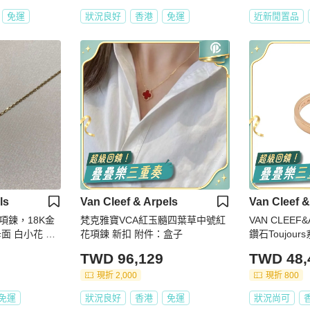
免運
狀況良好
香港
免運
近新閒置品
ls
Van Cleef & Arpels
Van Cleef &
項鍊，18K金
梵克雅寶VCA紅玉髓四葉草中號紅
VAN CLEEF
面 白小花 單
花項鍊 新扣 附件：盒子
鑽石Toujou
TWD 96,129
TWD 48,
現折 2,000
現折 800
免運
狀況良好
香港
免運
狀況尚可