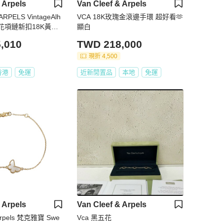
 Arpels
Van Cleef & Arpels
RPELS VintageAlh
VCA 18K玫瑰金滾邊手環 超好看🫶
單花項鏈新扣18K黃金/
顯白
,010
TWD 218,000
現折 4,500
香港
免運
近新閒置品
本地
免運
 Arpels
Van Cleef & Arpels
 Arpels 梵克雅寶 Swe
Vca 黑五花