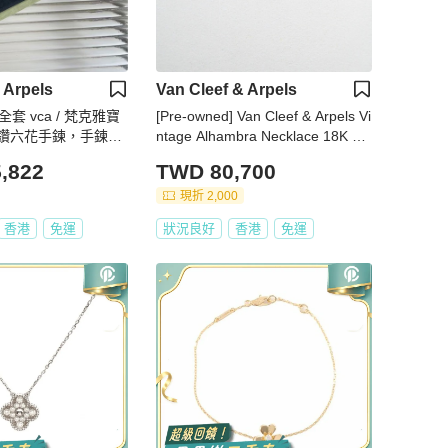
 Arpels
Van Cleef & Arpels
全套 vca / 梵克雅寶
[Pre-owned] Van Cleef & Arpels Vi
鑽六花手鍊，手鍊長
ntage Alhambra Necklace 18K Yel
m，和任何手鐲手鐲疊戴
low Gold Onyx VCARA45800
,822
TWD 80,700
～ 附件：盒子、保
全套
現折 2,000
香港
免運
狀況良好
香港
免運