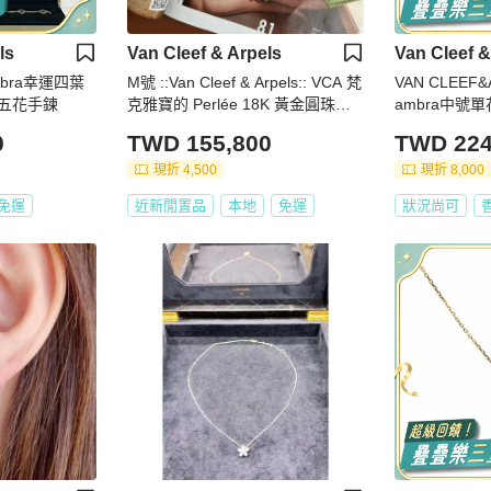
ls
Van Cleef & Arpels
Van Cleef &
mbra幸運四葉
M號 ::Van Cleef & Arpels:: VCA 梵
VAN CLEEF&A
石五花手鍊
克雅寶的 Perlée 18K 黃金圓珠手
ambra中號
環
鑽石
0
TWD 155,800
TWD 224
現折 4,500
現折 8,000
免運
近新閒置品
本地
免運
狀況尚可