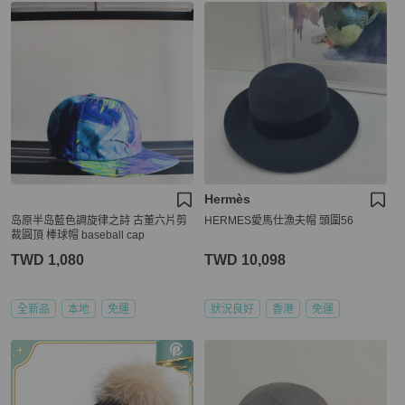
Hermès
岛原半岛藍色調旋律之詩 古董六片剪
HERMES愛馬仕漁夫帽 頭圍56
裁圓頂 棒球帽 baseball cap
TWD 1,080
TWD 10,098
全新品
本地
免運
狀況良好
香港
免運