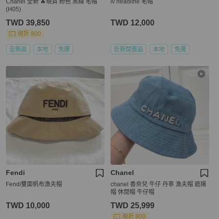
Chanel 全新 🔥現貨 粉色 黑線 毛帽
lv headline 毛帽
(H05)
TWD 39,850
TWD 12,000
現折 800
全新品
本地
免運
近新閒置品
本地
免運
Fendi
Chanel
Fendi雙面帆布漁夫帽
chanel 香奈兒 牛仔 丹寧 漁夫帽 遮陽
帽 休閒帽 牛仔帽
TWD 10,000
TWD 25,999
現折 800