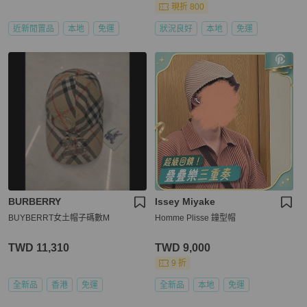
現折 800
近新閒置品
本地
免運
狀況良好
本地
免運
BURBERRY
Issey Miyake
BUYBERRT女土帽子碼數M
Homme Plisse 鐘型帽
TWD 11,310
TWD 9,000
9 折
全新品
香港
免運
全新品
本地
免運