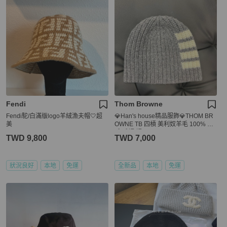
Fendi
Thom Browne
Fendi駝/白滿版logo羊絨漁夫帽🤍超
💎Han's house精品服飾💎THOM BR
美
OWNE TB 四槓 美利奴羊毛 100% 羊
毛 毛帽 帽子
TWD 9,800
TWD 7,000
狀況良好
本地
免運
全新品
本地
免運