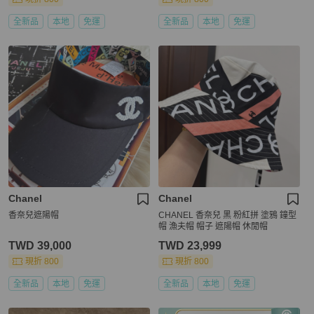
全新品
本地
免運
全新品
本地
免運
Chanel
Chanel
香奈兒遮陽帽
CHANEL 香奈兒 黑 粉紅拼 塗鴉 鐘型
帽 漁夫帽 帽子 遮陽帽 休閒帽
TWD 39,000
TWD 23,999
現折 800
現折 800
全新品
本地
免運
全新品
本地
免運