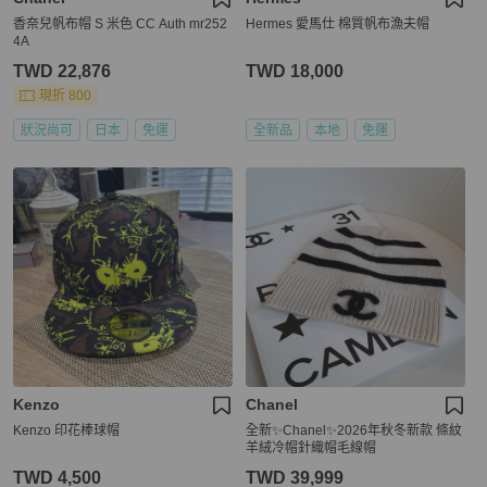
香奈兒帆布帽 S 米色 CC Auth mr252
Hermes 愛馬仕 棉質帆布漁夫帽
4A
TWD 22,876
TWD 18,000
現折 800
狀況尚可
日本
免運
全新品
本地
免運
Kenzo
Chanel
Kenzo 印花棒球帽
全新✨Chanel✨2026年秋冬新款 條紋
羊絨冷帽針織帽毛線帽
TWD 4,500
TWD 39,999