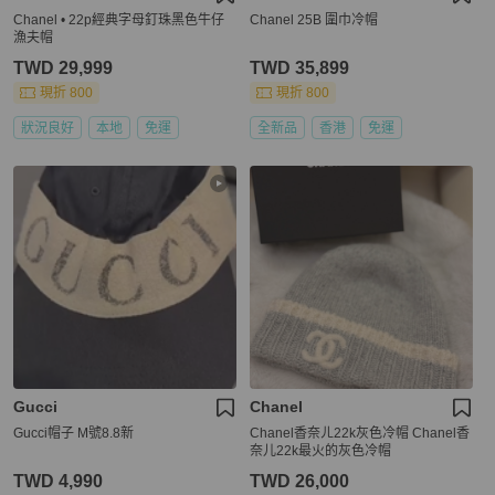
Chanel • 22p經典字母釘珠黑色牛仔
Chanel 25B 圍巾冷帽
漁夫帽
TWD 29,999
TWD 35,899
現折 800
現折 800
狀況良好
本地
免運
全新品
香港
免運
Gucci
Chanel
Gucci帽子 M號8.8新
Chanel香奈ㄦ22k灰色冷帽 Chanel香
奈儿22k最火的灰色冷帽
TWD 4,990
TWD 26,000