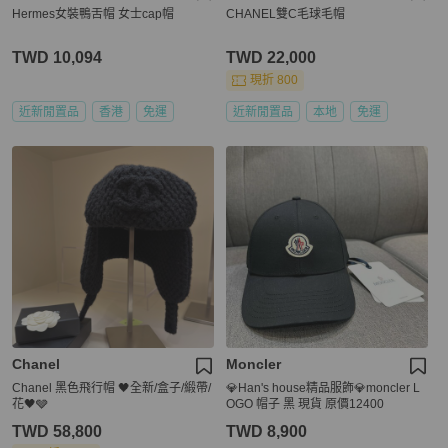
Hermes女裝鴨舌帽 女士cap帽
CHANEL雙C毛球毛帽
TWD 10,094
TWD 22,000
現折 800
近新閒置品
香港
免運
近新閒置品
本地
免運
Chanel
Moncler
Chanel 黑色飛行帽 🖤全新/盒子/緞帶/
💎Han's house精品服飾💎moncler L
花🖤🩶
OGO 帽子 黑 現貨 原價12400
TWD 58,800
TWD 8,900