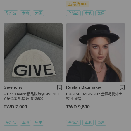
現折 800
全新品
本地
免運
全新品
本地
免運
Givenchy
Ruslan Baginskiy
💎Han's house精品服飾💎GIVENCH
RUSLAN BAGINSKIY 金鍊毛氈紳士
Y 紀梵希 毛帽 原價13600
帽 平頂帽
TWD 7,000
TWD 9,800
全新品
本地
免運
全新品
本地
免運