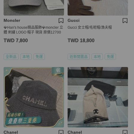
Moncler
Gucci
💎Han's house精品服飾💎moncler 立
Gucci 女士帽/毛呢帽/漁夫帽
體 刺繡 LOGO 帽子 現貨 原價12700
TWD 7,800
TWD 18,800
全新品
本地
免運
近新閒置品
本地
免運
Chanel
Chanel