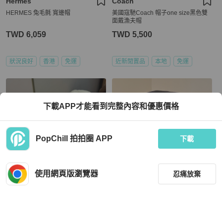
Hermès
Coach
HERMES 兔毛氈 寬邊帽
美國寇馳Coach 帽子one size黑色雙
面戴漁夫帽
TWD 6,059
TWD 5,500
狀況良好
香港
免運
近新閒置品
本地
免運
下載APP才能看到完整內容和優惠價格
PopChill 拍拍圈 APP
下載
使用網頁版瀏覽器
忍痛放棄
Balenciaga
Chanel
Balenciaga 巴黎世家米白色帽子
Chanel 漸變色漁夫帽 L❤️‍🔥❤️‍🔥
TWD 6,800
TWD 29,800