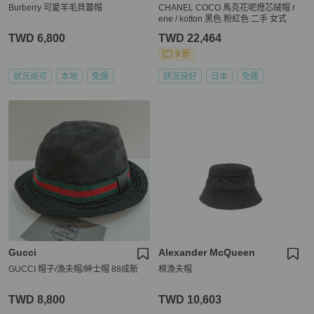
Burberry 可愛羊毛貝蕾帽
CHANEL COCO 馬克花呢燈芯絨帽 r
ene / kotton 黑色 粉紅色 二手 女式
TWD 6,800
TWD 22,464
9 折
狀況尚可
本地
免運
狀況良好
日本
免運
Gucci
Alexander McQueen
GUCCI 帽子/漁夫帽/紳士帽 88成新
棉漁夫帽
TWD 8,800
TWD 10,603