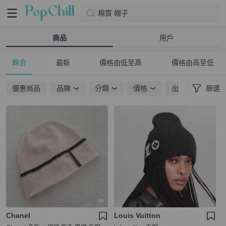
棉質 帽子
商品
用戶
綜合
最新
價格由低至高
價格由高至低
優惠商品
品牌
分類
價格
出貨地點
篩選
Chanel
Louis Vuitton