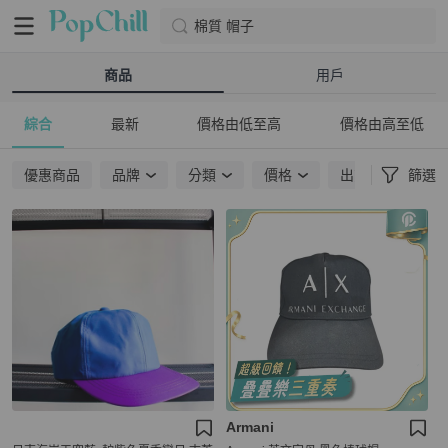
棉質 帽子
商品
用戶
綜合
最新
價格由低至高
價格由高至低
優惠商品
品牌
分類
價格
出貨地點
篩選
Armani