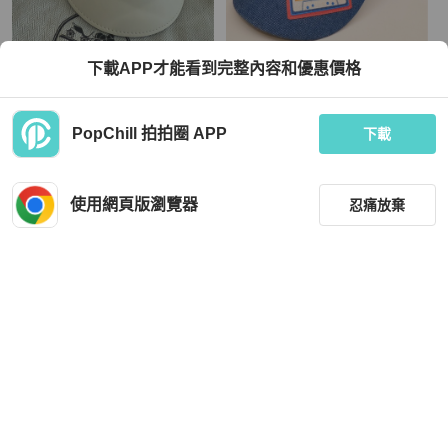
Hermès
Hermès
下載APP才能看到完整內容和優惠價格
Hermes 報童帽 全新品
HERMES 牛仔布貼棒球帽 57
TWD 24,500
TWD 19,999
PopChill 拍拍圈 APP
下載
現折 800
全新品
本地
免運
近新閒置品
本地
免運
使用網頁版瀏覽器
忍痛放棄
篩選
重設
品牌
分類
Chanel
Celine