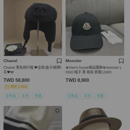
Chanel
Moncler
Chanel 黑色飛行帽 🖤全新/盒子/緞帶/
💎Han's house精品服飾💎moncler L
花🖤🩶
OGO 帽子 黑 現貨 原價12400
TWD 58,800
TWD 8,900
現折 2,000
全新品
本地
免運
全新品
本地
免運