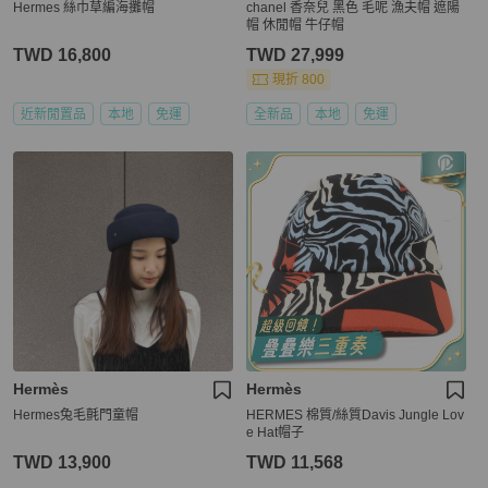
Hermes 絲巾草編海攤帽
chanel 香奈兒 黑色 毛呢 漁夫帽 遮陽
帽 休閒帽 牛仔帽
TWD 16,800
TWD 27,999
現折 800
近新閒置品
本地
免運
全新品
本地
免運
Hermès
Hermès
Hermes兔毛氈門童帽
HERMES 棉質/絲質Davis Jungle Lov
e Hat帽子
TWD 13,900
TWD 11,568