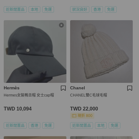
近新閒置品
本地
免運
狀況良好
香港
免運
Hermès
Chanel
Hermes女裝鴨舌帽 女士cap帽
CHANEL雙C毛球毛帽
TWD 10,094
TWD 22,000
現折 800
近新閒置品
香港
免運
近新閒置品
本地
免運