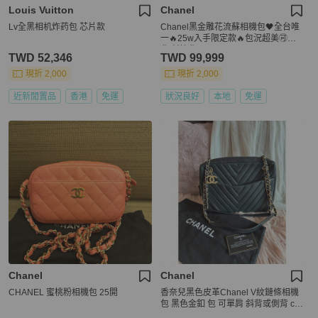
Louis Vuitton
Chanel
Lv全黑相机炸药包 芯片款
Chanel黑金雕花流蘇相機包🖤全台唯
一🔥25w入手限定款🔥包況超美🉑肩
背/斜挎背
TWD 52,346
TWD 99,999
現折 2,000
現折 2,000
近新閒置品
香港
免運
狀況良好
本地
免運
Chanel
Chanel
CHANEL 蜜桃粉相機包 25開
香奈兒黑色皮革Chanel V紋鏈條相機
包 黑色金釦 包 可單肩 斜背或側背 ch
anel black chevron cc camera bag / c