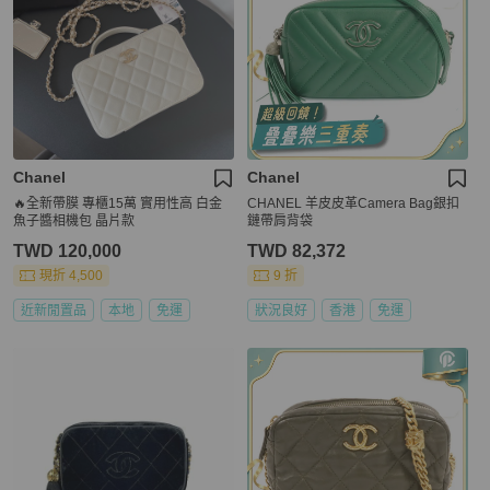
Chanel
Chanel
🔥全新帶膜 專櫃15萬 實用性高 白金
CHANEL 羊皮皮革Camera Bag銀扣
魚子醬相機包 晶片款
鏈帶肩背袋
TWD 120,000
TWD 82,372
現折 4,500
9 折
近新閒置品
本地
免運
狀況良好
香港
免運