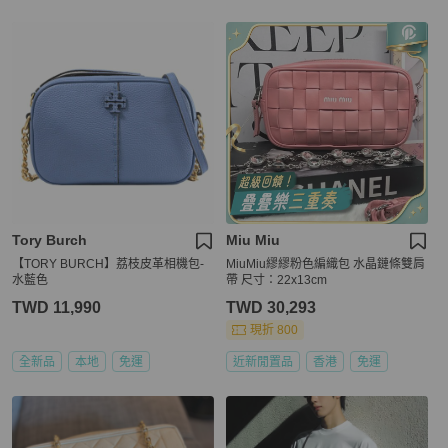
Tory Burch
Miu Miu
【TORY BURCH】荔枝皮革相機包-
MiuMiu繆繆粉色編織包 水晶鏈條雙肩
水藍色
帶 尺寸：22x13cm
TWD 11,990
TWD 30,293
現折 800
全新品
本地
免運
近新閒置品
香港
免運