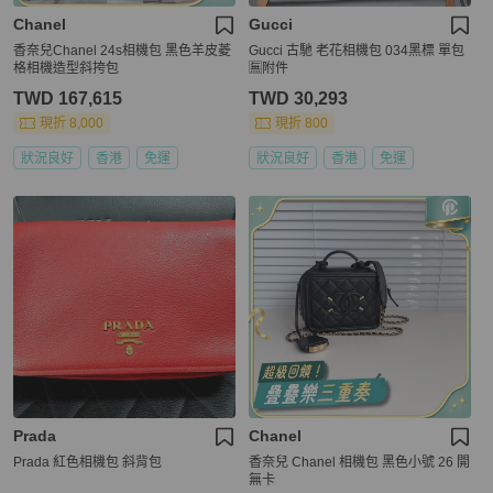
Chanel
Gucci
香奈兒Chanel 24s相機包 黑色羊皮菱
Gucci 古馳 老花相機包 034黑標 單包
格相機造型斜挎包
🈚附件
TWD 167,615
TWD 30,293
現折 8,000
現折 800
狀況良好
香港
免運
狀況良好
香港
免運
Prada
Chanel
Prada 紅色相機包 斜背包
香奈兒 Chanel 相機包 黑色小號 26 開
無卡