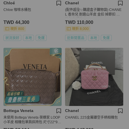
Chloé
Chanel
Chloe 咖啡水桶包
(配件超全✨購證盒子購物袋) CHANE
L 香奈兒 耐磨山羊皮 金扣 掉節扣 鏈
條包 相機包
TWD 44,300
TWD 110,000
現折 800
現折 8,000
狀況良好
本地
免運
近新閒置品
本地
免運
Bottega Veneta
Chanel
未使用 Bottega Veneta 葆蝶家 LOOP
CHANEL 22S金屬鏤空手柄相機包
小羊皮 相機包單肩斜挎包 尺寸22*9*1
5.5cm