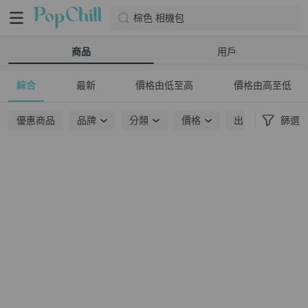
棕色 相機包
商品
用戶
綜合
最新
價格由低至高
價格由高至低
優惠商品
品牌
分類
價格
出貨地點
篩選