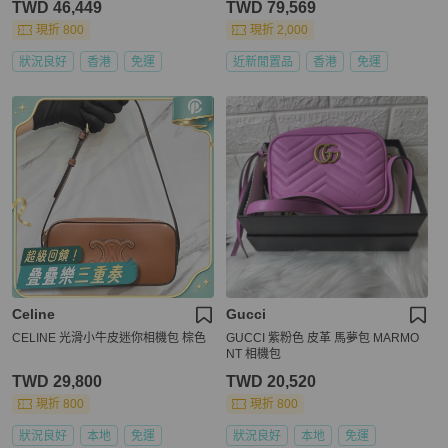
TWD 46,449
TWD 79,569
rossbody bag / shoulder bag
現折 800
現折 2,000
狀況良好
香港
免運
近新閒置品
香港
免運
Celine
Gucci
CELINE 光滑小牛皮迷你相機包 棕色
GUCCI 紫粉色 皮革 馬夢包 MARMO
NT 相機包
TWD 29,800
TWD 20,520
現折 800
現折 800
狀況良好
本地
免運
狀況良好
本地
免運