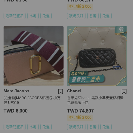
現折 2,000
近新閒置品
本地
免運
狀況良好
香港
免運
Marc Jacobs
Chanel
[近全新]MARC JACOBS相機包 小方
香奈兒/Chanel 黑銀小羊皮菱格相機
包 UF019
包鏈條腋下包
TWD 6,000
TWD 74,807
現折 2,000
近新閒置品
本地
免運
狀況良好
香港
免運