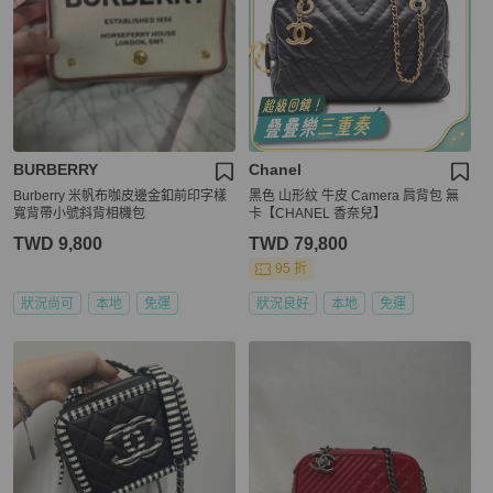
BURBERRY
Chanel
Burberry 米帆布咖皮邊金釦前印字樣
黑色 山形紋 牛皮 Camera 肩背包 無
寬背帶小號斜背相機包
卡【CHANEL 香奈兒】
TWD 9,800
TWD 79,800
95 折
狀況尚可
本地
免運
狀況良好
本地
免運