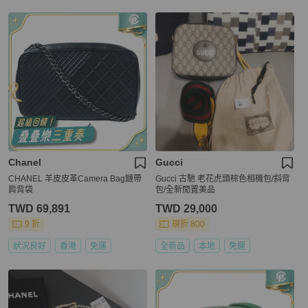
Chanel
Gucci
CHANEL 羊皮皮革Camera Bag鏈帶
Gucci 古馳 老花虎頭棕色相機包/斜背
肩背袋
包/全新閒置美品
TWD 69,891
TWD 29,000
9 折
現折 800
狀況良好
香港
免運
全新品
本地
免運