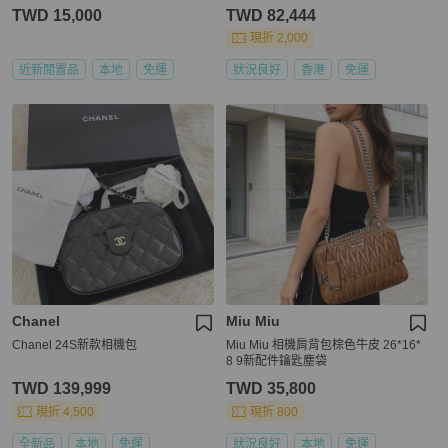
TWD 15,000
TWD 82,444
現折 2,000
近新閒置品
本地
免運
狀況良好
香港
免運
Chanel
Miu Miu
Chanel 24S新款相機包
Miu Miu 相機肩背包棕色牛皮 26*16*
8 9新配件鑰匙塵袋
TWD 139,999
TWD 35,800
現折 4,500
現折 800
全新品
本地
免運
狀況良好
本地
免運