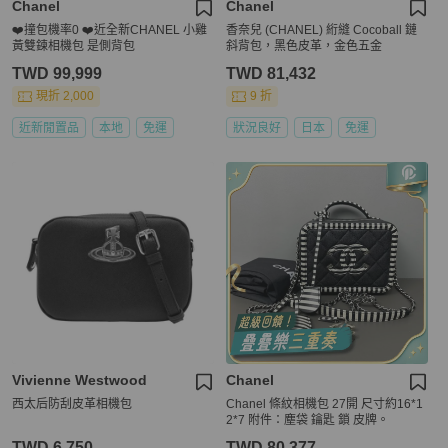
Chanel
Chanel
❤️撞包機率0 ❤️近全新CHANEL 小雞
香奈兒 (CHANEL) 絎縫 Cocoball 鏈
黃雙鍊相機包 是側背包
斜背包，黑色皮革，金色五金
TWD 99,999
TWD 81,432
現折 2,000
9 折
近新閒置品
本地
免運
狀況良好
日本
免運
Vivienne Westwood
Chanel
西太后防刮皮革相機包
Chanel 條紋相機包 27開 尺寸約16*1
2*7 附件：塵袋 鑰匙 鎖 皮牌。
TWD 6,750
TWD 80,377