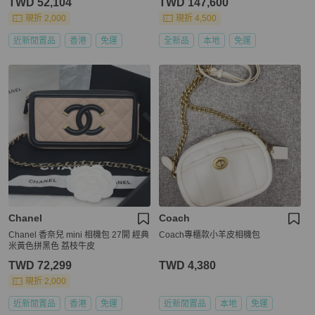
TWD 52,104
TWD 147,600
現折 2,000
現折 4,500
近新閒置品
香港
免運
全新品
本地
免運
Chanel
Coach
Chanel 香奈兒 mini 相機包 27開 經典
Coach專櫃款小羊皮相機包
米黃色拼黑色 荔枝牛皮
TWD 72,299
TWD 4,380
現折 2,000
近新閒置品
香港
免運
近新閒置品
本地
免運