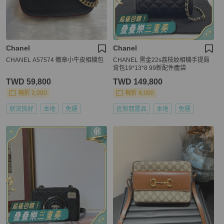
Chanel
Chanel
CHANEL A57574 徽章小牛皮相機包
CHANEL 黑金22s荔枝紋相機手提肩
背包19*13*8 99新配件塵袋
TWD 59,800
TWD 149,800
現折 2,000
現折 8,000
狀況良好
本地
免運
近新閒置品
本地
免運