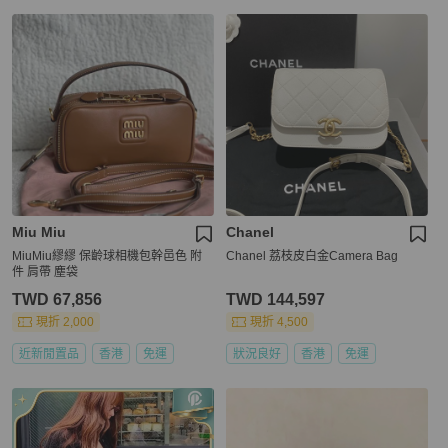
Miu Miu
Chanel
MiuMiu繆繆 保齡球相機包幹邑色 附
Chanel 荔枝皮白金Camera Bag
件 肩帶 塵袋
TWD 67,856
TWD 144,597
現折 2,000
現折 4,500
近新閒置品
香港
免運
狀況良好
香港
免運