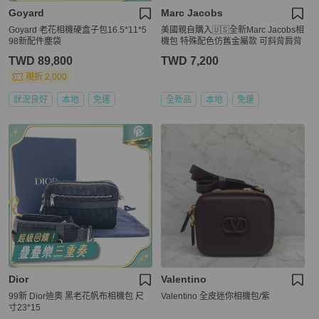
Goyard
Marc Jacobs
Goyard 老花相機硬盒子包16.5*11*5
美國親自購入🇺🇸全新Marc Jacobs相
98新配件塵袋
機包 特殊配色仿舊金屬款 可斜背肩背
TWD 89,800
TWD 7,200
現折 2,000
狀況良好
本地
免運
全新品
本地
免運
Dior
Valentino
99新 Dior迪奧 黑老花帆布相機包 尺
Valentino 全皮迷你相機包/紫
寸23*15