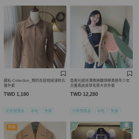
藏私·Collection_簡約百搭短絨淺棕古
昏黃光感亮澤微捲翻領華貴戀冬少女
著外套
古董真皮皮草毛質大衣外套
TWD 1,180
TWD 12,280
近新閒置品
本地
免運
近新閒置品
本地
免運
降價