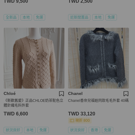
TWD 9,500
TWD 2,500
全新品
本地
免運
近新閒置品
本地
免運
Chloé
Chanel
《新歡舊愛》正品CHLOE奶茶駝色立
Chanel香奈兒福娃同款毛毛外套 40碼
體針織毛料外套
TWD 6,600
TWD 33,120
現折 800
狀況良好
本地
免運
狀況良好
香港
免運