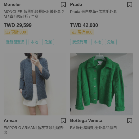
Moncler
Prada
MONCLER 藍黑毛領長版羽絨外套 2.
Prada 米白皮革+羔羊毛外套
M / 真毛領可拆 / 二穿
TWD 29,599
TWD 42,000
現折 800
現折 800
近新閒置品
本地
免運
狀況尚可
本地
免運
Armani
Bottega Veneta
EMPORIO ARMANI 藍灰立領毛呢外
BV 綠色編織毛圈外套🤍顯白
套