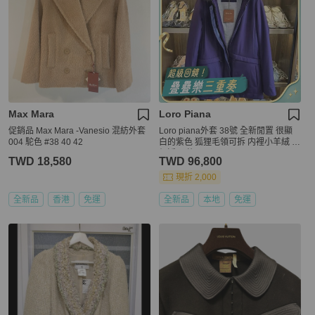
Max Mara
Loro Piana
促銷品 Max Mara -Vanesio 混紡外套
Loro piana外套 38號 全新閒置 很顯
004 駝色 #38 40 42
白的紫色 狐狸毛領可拆 内裡小羊絨 原
價近30萬
TWD 18,580
TWD 96,800
現折 2,000
全新品
香港
免運
全新品
本地
免運