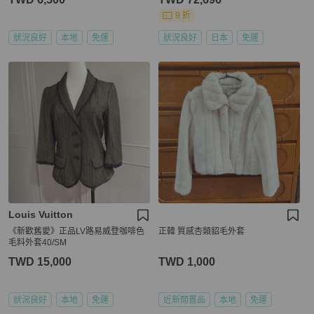
黑色 二手 W
9 折
狀況良好
本地
免運
狀況良好
日本
免運
Louis Vuitton
《新歡舊愛》正品LV路易威登咖啡色
正韓 質感杏類貂毛外套
毛料外套40/SM
TWD 15,000
TWD 1,000
狀況良好
本地
免運
近新閒置品
本地
免運