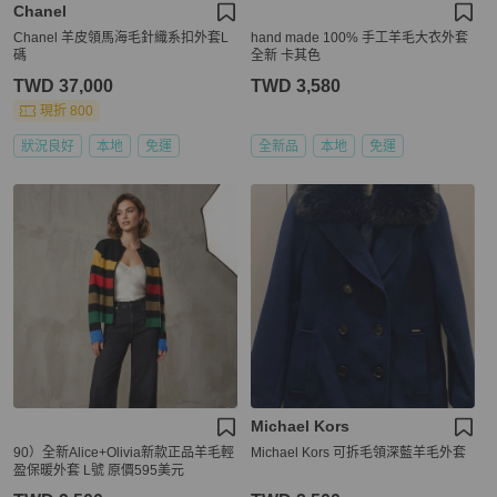
Chanel
Chanel 羊皮領馬海毛針織系扣外套L
hand made 100% 手工羊毛大衣外套
碼
全新 卡其色
TWD 37,000
TWD 3,580
現折 800
狀況良好
本地
免運
全新品
本地
免運
Michael Kors
90）全新Alice+Olivia新款正品羊毛輕
Michael Kors 可拆毛領深藍羊毛外套
盈保暖外套 L號 原價595美元