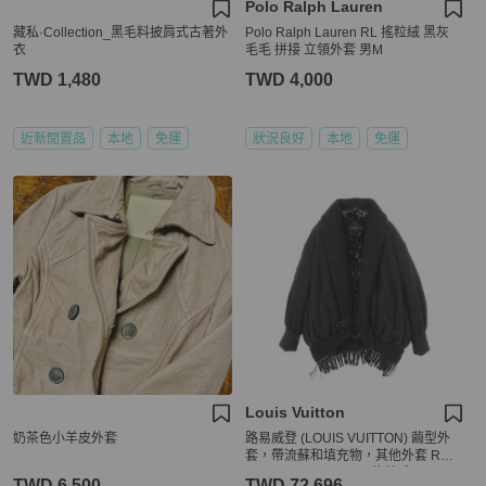
Polo Ralph Lauren
藏私·Collection_黑毛料披肩式古著外
Polo Ralph Lauren RL 搖粒絨 黑灰
衣
毛毛 拼接 立領外套 男M
TWD 1,480
TWD 4,000
近新閒置品
本地
免運
狀況良好
本地
免運
Louis Vuitton
奶茶色小羊皮外套
路易威登 (LOUIS VUITTON) 繭型外
套，帶流蘇和填充物，其他外套 RW2
22B OO2 FNMB93 尼龍羊毛 Moheya
TWD 6,500
TWD 72,696