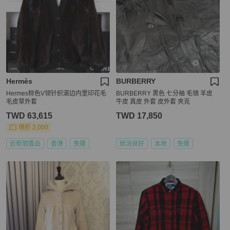
Hermès
BURBERRY
Hermes棕色V领针织滚边内里印花毛
BURBERRY 黑色 七分袖 毛領 羊皮
毛皮草外套
牛皮 真皮 外套 皮外套 夾克
TWD 63,615
TWD 17,850
現折 2,000
近新閒置品
香港
免運
狀況良好
本地
免運