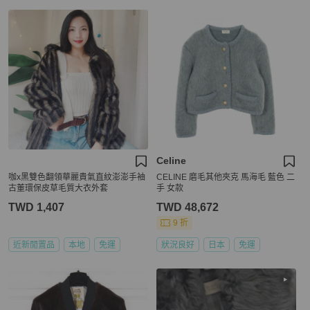
Celine
咖x黑雙色翻領華麗貴氣直紋澎澎手袖
CELINE 磨毛其他夾克 馬海毛 藍色 二
古董環保皮草毛質大衣外套
手 女款
TWD 1,407
TWD 48,672
9 折
近新閒置品
本地
免運
狀況良好
日本
免運