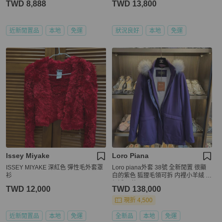
TWD 8,888
TWD 13,800
近新閒置品
本地
免運
狀況良好
本地
免運
Issey Miyake
Loro Piana
ISSEY MIYAKE 深紅色 彈性毛外套罩
Loro piana外套 38號 全新閒置 很顯
衫
白的紫色 狐狸毛領可拆 内裡小羊絨 原
價近30萬
TWD 12,000
TWD 138,000
現折 4,500
近新閒置品
本地
免運
全新品
本地
免運