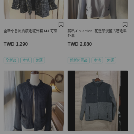
全新小香風質感毛呢外套 M-L可穿
藏私·Collection_花邊領淺藍古著毛料
外套
TWD 1,290
TWD 2,080
全新品
本地
免運
近新閒置品
本地
免運