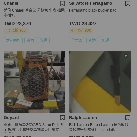
Chanel
Salvatore Ferragamo
超值 Chanel 香奈兒 墨綠色 牛皮 抽繩
Ferragamo black bucket bag
水桶包
TWD 28,879
TWD 23,427
現折 800
現折 800
狀況尚可
香港
免運
全新品
香港
免運
Goyard
Ralph Lauren
東區正精品㊣GOYARD Seau Petit Fl
RLL Lauren Ralph Lauren 拼色壓紋
ot 焦糖色圖騰拼皮革抽繩束口斜背包
荔枝紋牛皮水桶包 （不可議）
水桶包 RZ6042