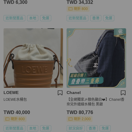
TWD 6,300
TWD 34,332
現折 800
近新閒置品
本地
免運
近新閒置品
香港
免運
LOEWE
Chanel
LOEWE水桶包
【全網獨家🎉顏色顯白❤️】Chanel香
奈兒外縫線水桶包 黑銀
TWD 40,000
TWD 80,776
現折 800
現折 2,000
近新閒置品
本地
免運
狀況良好
香港
免運