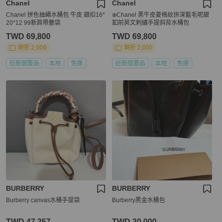
Chanel
Chanel
Chanel 拼色抽繩水桶包 牛皮 銀扣16*
❄️Chanel 黑牛皮菱格紋拚深藍毛呢銀
20*12 99新肩帶塵袋
釦前英文刺繡手提斜背水桶包
TWD 69,800
TWD 69,800
現折 2,000
現折 2,000
近新閒置品
本地
免運
近新閒置品
本地
免運
BURBERRY
BURBERRY
Burberry canvas水桶手提袋
Burberry黑金水桶包
TWD 47,257
TWD 20,000