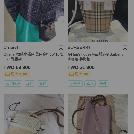
Chanel
BURBERRY
Chanel 抽繩水桶包 黑色金扣15*16*1
💎Han's house精品服飾💎Burberry
3 98新塵袋
水桶包 手提包
TWD 68,800
TWD 21,900
現折 2,000
現折 800
狀況良好
本地
免運
全新品
本地
免運