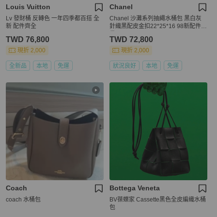
Louis Vuitton
Chanel
Lv 發財桶 反轉色 一年四季都百搭 全
Chanel 沙灘系列抽繩水桶包 黑白灰
新 配件齊全
針織黑配皮金扣22*25*16 98新配件塵
袋
TWD 76,800
TWD 72,800
現折 2,000
現折 2,000
全新品
本地
免運
狀況良好
本地
免運
Coach
Bottega Veneta
coach 水桶包
BV葆蝶家 Cassette黑色全皮編織水桶
包