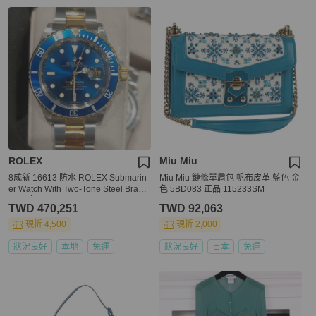
ROLEX
Miu Miu
8成新 16613 防水 ROLEX Submarin
Miu Miu 鏈條單肩包 帆布皮革 藍色 金
er Watch With Two-Tone Steel Bracel
色 5BD083 正品 115233SM
et (思英vit)
TWD 470,251
TWD 92,063
現折 4,500
現折 2,000
狀況良好
本地
免運
狀況良好
日本
免運