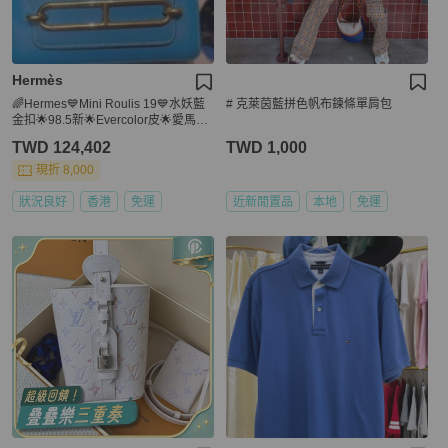
Hermès
🌈Hermes💙Mini Roulis 19💙水妖藍
# 克萊茵藍拼色帆布鍊條單肩包
金扣🌟98.5新🌟Evercolor皮🌟愛馬仕
🌟
TWD 124,402
TWD 1,000
現折 8,000
狀況良好
香港
免運
近新閒置品
本地
免運