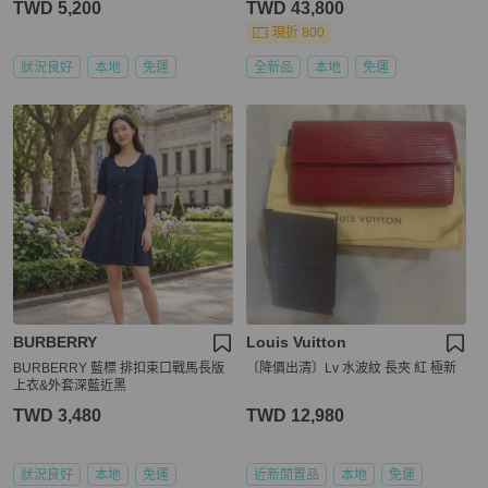
TWD 5,200
TWD 43,800
現折 800
狀況良好
本地
免運
全新品
本地
免運
BURBERRY
Louis Vuitton
BURBERRY 藍標 排扣束口戰馬長版
〔降價出清〕Lv 水波紋 長夾 紅 極新
上衣&外套深藍近黑
TWD 3,480
TWD 12,980
狀況良好
本地
免運
近新閒置品
本地
免運