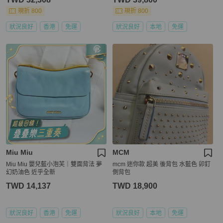
現折 800
現折 800
狀況良好
香港
免運
狀況良好
本地
免運
Miu Miu
MCM
Miu Miu 嬰兒藍小泡芙｜雙面背法 夢
mcm 迷你款 超美 後背包 水藍色 卯釘
幻奶油色 近乎全新
側背包
TWD 14,137
TWD 18,900
狀況良好
香港
免運
狀況良好
本地
免運