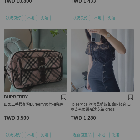
TWD 10,800
TWD 1,433
狀況良好
本地
免運
狀況良好
本地
免運
BURBERRY
正品二手櫻花粉Burberry藍標相機包
lip service 深海黑藍銀釦簡約修身 古
董古著吊帶裙連衣裙 dress
TWD 3,500
TWD 1,280
狀況良好
本地
免運
近新閒置品
本地
免運