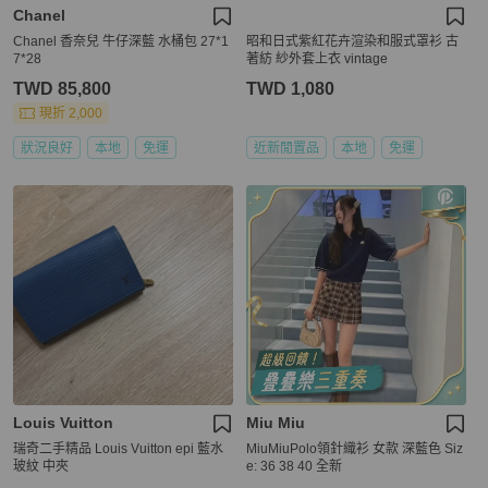
Chanel
Chanel 香奈兒 牛仔深藍 水桶包 27*1
昭和日式紫紅花卉渲染和服式罩衫 古
7*28
著紡 紗外套上衣 vintage
TWD 85,800
TWD 1,080
現折 2,000
狀況良好
本地
免運
近新閒置品
本地
免運
Louis Vuitton
Miu Miu
瑞奇二手精品 Louis Vuitton epi 藍水
MiuMiuPolo領針織衫 女款 深藍色 Siz
玻紋 中夾
e: 36 38 40 全新