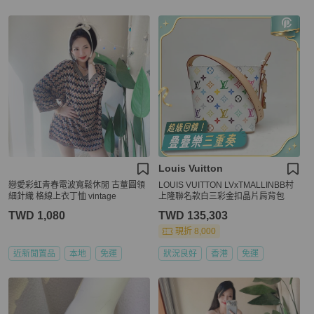
Louis Vuitton
戀愛彩虹青春電波寬鬆休閒 古蕫圓領
LOUIS VUITTON LVxTMALLINBB村
細針織 格線上衣丁恤 vintage
上隆聯名款白三彩金扣晶片肩背包
TWD 1,080
TWD 135,303
現折 8,000
近新閒置品
本地
免運
狀況良好
香港
免運