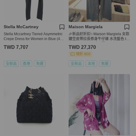
Stella McCartney
Maison Margiela
Stella Mccartney Tiered Asymmetric
🎉新品好折扣✨Maison Margiela 女款
Crepe Dress for Women in Blue (495
鏤空皮帶拉長修身牛仔褲 水洗藍色 IT
400-SCA06-1000-40)
38/40/42/44 (尺寸可選)
TWD 7,707
TWD 27,370
現折 800
全新品
香港
免運
全新品
本地
免運