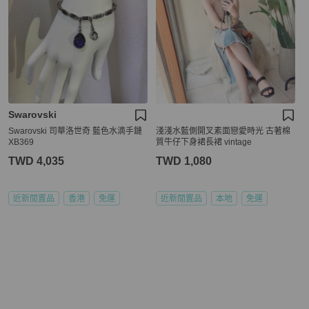
Swarovski
Swarovski 司華洛世奇 藍色水滴手鏈
淺淺水藍側開叉素面戀愛時光 古著棉
XB369
質牛仔下身裙長裙 vintage
TWD 4,035
TWD 1,080
近新閒置品
香港
免運
近新閒置品
本地
免運