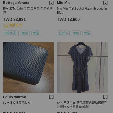
Bottega Veneta
Miu Miu
BV葆蝶家 藍色 全皮 雲朵包 單肩斜跨
Miu Miu 全新Bucket Hat with Logo in
包
Blue
TWD 23,831
TWD 13,900
現折 800
狀況良好
香港
免運
全新品
本地
免運
Louis Vuitton
LV水波紋深藍色長夾
56）日牌ef-de正品深藍色蕾絲綁帶設
計洋裝 S-M適穿 88成新