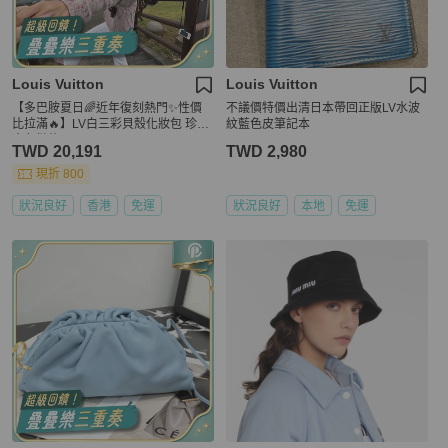
Louis Vuitton
Louis Vuitton
【多巴胺夏日🌈近年復刻熱門✨性價
不議價特價出清日本帶回正版LV水波
比拉滿🔥】LV白三彩貝殼化妝包 珍珠
紋藍色皮筆記本
金色鏈條
TWD 20,191
TWD 2,980
現折 800
狀況良好
香港
免運
狀況良好
本地
免運