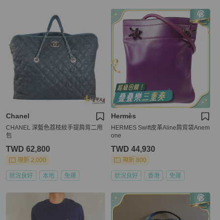
Chanel
Hermès
CHANEL 深藍色荔枝紋手提肩背二用
HERMES Swift皮革Aline肩背袋Anem
包
one
TWD 62,800
TWD 44,930
現折 2,000
現折 800
狀況良好
本地
免運
狀況良好
香港
免運