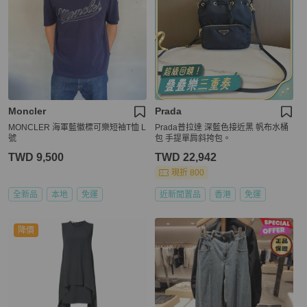
Moncler
Prada
MONCLER 海軍藍徽標可樂短袖T恤 L
Prada普拉達 深藍色接近黑 帆布水桶
號
包 手提單肩斜挎包。
TWD 9,500
TWD 22,942
現折 800
全新品
本地
免運
近新閒置品
香港
免運
降價