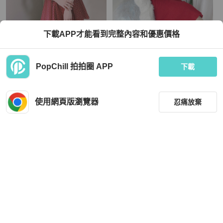
下載APP才能看到完整內容和優惠價格
愛知戀紅細格紋春季戀愛手札 古董棉
烈焰火紅綁帶方領大圓裙擺 古董羊毛
質連身洋裝 vintage
毛料連身洋裝長裙 dress
TWD 1,080
TWD 1,280
PopChill 拍拍圈 APP
下載
近新閒置品
本地
免運
近新閒置品
本地
免運
使用網頁版瀏覽器
忍痛放棄
篩選
重設
品牌
分類