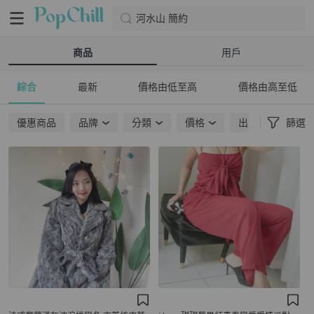
河水山 簡約
商品
用戶
綜合
最新
價格由低至高
價格由高至低
優惠商品
品牌
分類
價格
出貨地點
篩選