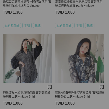
棗紅口袋鋪薄棉滑布休閒運動 薄料 古
淺淺粉紅優雅夏季涼涼女孩 古著薄料
董絲綢光感棒球外套 vintage
絲混紡長褲寬褲 pants vintage
TWD 1,380
TWD 1,080
近新閒置品
本地
免運
近新閒置品
本地
免運
純黑波點水紋寬鬆微透膚 古著翻領純
灰黑x純白彈性簍空透膚罩衫 古著翻領
絲襯衫上衣 vintage Shirt
襯衫外套上衣 vintage Shirt
TWD 1,080
TWD 1,080