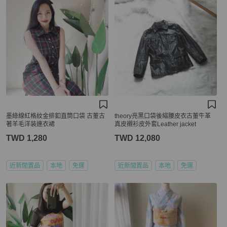
墨綠線紅格紋金排釦直筒口袋 古董古
theory亮黑口袋後縮腰皮衣古董牛革
著羊毛洋装連衣裙
真皮襯衫皮外套Leather jacket
TWD 1,280
TWD 12,080
近新閒置品
本地
免運
近新閒置品
本地
免運