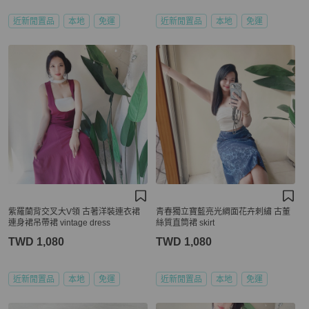
近新閒置品
本地
免運
近新閒置品
本地
免運
紫羅蘭背交叉大V領 古著洋裝連衣裙
青春獨立寶藍亮光綢面花卉刺繡 古董
連身裙吊帶裙 vintage dress
絲質直筒裙 skirt
TWD 1,080
TWD 1,080
近新閒置品
本地
免運
近新閒置品
本地
免運