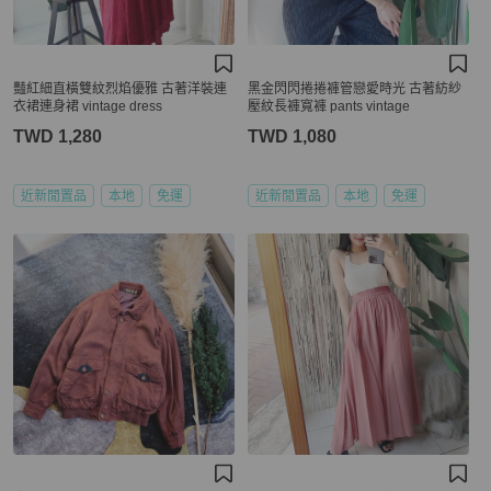
豔紅細直橫雙紋烈焰優雅 古著洋裝連
黑金閃閃捲捲褲管戀愛時光 古著紡紗
衣裙連身裙 vintage dress
壓紋長褲寬褲 pants vintage
TWD 1,280
TWD 1,080
近新閒置品
本地
免運
近新閒置品
本地
免運