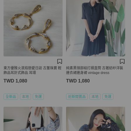
東方優雅火滾焰戀愛日誌 古董珠寶 輕
純素黑領部結打摺直筒 古著紡紗洋裝
飾品耳針式飾品 耳環
連衣裙連身裙 vintage dress
TWD 1,080
TWD 1,080
全新品
本地
免運
近新閒置品
本地
免運