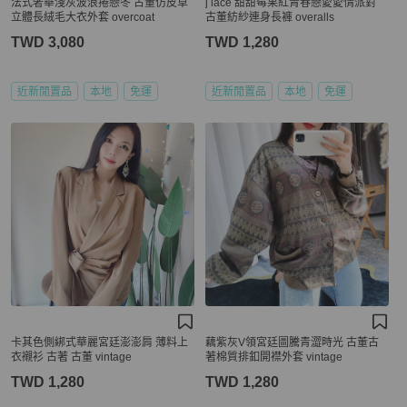
法式奢華淺灰波浪捲戀冬 古董仿皮草
j lace 甜甜莓果紅青春戀愛愛情派對
立體長絨毛大衣外套 overcoat
古董紡紗連身長褲 overalls
TWD 3,080
TWD 1,280
近新閒置品
本地
免運
近新閒置品
本地
免運
卡其色側綁式華麗宮廷澎澎肩 薄料上
藕紫灰V領宮廷圖騰青澀時光 古董古
衣襯衫 古著 古董 vintage
著棉質排釦開襟外套 vintage
TWD 1,280
TWD 1,280