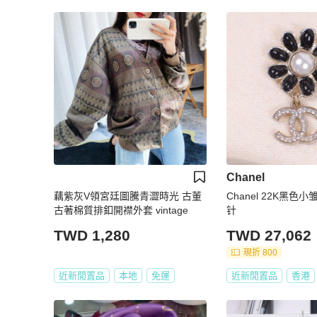
Chanel
藕紫灰V領宮廷圖騰青澀時光 古董
Chanel 22K黑色
古著棉質排釦開襟外套 vintage
针
TWD 1,280
TWD 27,062
現折 800
近新閒置品
本地
免運
近新閒置品
香港