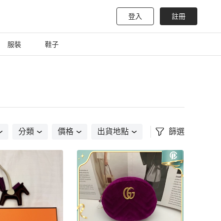
登入
註冊
服裝
鞋子
分類
價格
出貨地點
篩選