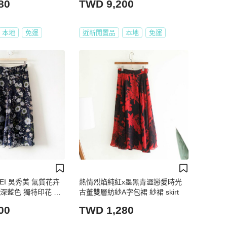
80
TWD 9,200
本地
免運
近新閒置品
本地
免運
 MEI 吳秀美 氣質花卉
熱情烈焰純紅x墨黑青澀戀愛時光
深藍色 獨特印花 柔
古董雙層紡紗A字包裙 紗裙 skirt
內裡 碎花【壽司羊
00
TWD 1,280