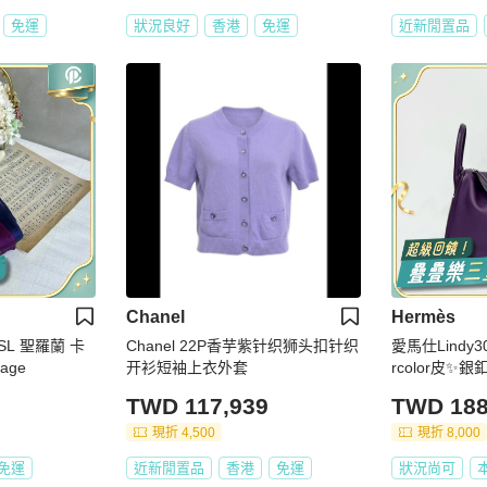
免運
狀況良好
香港
免運
近新閒置品
Chanel
Hermès
L 聖羅蘭 卡
Chanel 22P香芋紫针织狮头扣针织
愛馬仕Lindy3
age
开衫短袖上衣外套
rcolor皮✨
高級感包款
TWD 117,939
TWD 188
現折 4,500
現折 8,000
免運
近新閒置品
香港
免運
狀況尚可