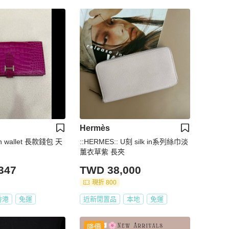
Hermès
rn wallet 長款錢包 天
::HERMES:: U刻 silk in系列絲巾淡
薰衣草紫 長夾
347
TWD 38,000
現折 800
香港
免運
近新閒置品
本地
免運
降價