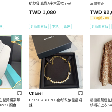
紡紗質 直鬆A字大圓裙 skirt
三层项链
TWD 1,080
TWD 92,
現折 2,000
運
近新閒置品
本地
免運
近新閒置品
Chanel
克拉心型黃鑽豪華
Chanel ABC676B金/珍珠紫星星項
橘橙楓葉綴花
2ct，顏色：
鍊
紗襯衫上衣 vin