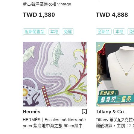
蕫古著洋裝連衣裙 vintage
TWD 1,380
TWD 4,888
近新閒置品
本地
免運
全新品
本地
免
Hermès
Tiffany & Co.
HERMÈS｜Escales méditerranée
Tiffany 蒂芙尼2
nnes 紫底地中海之旅 90cm絲巾
鑲嵌項鍊，主鑽：2.0
濃彩黃fvy，淨度:if