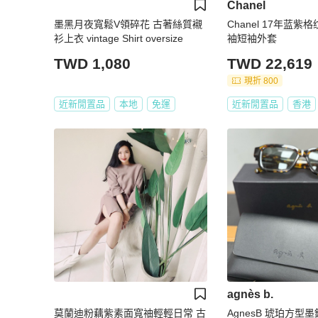
Chanel
墨黑月夜寬鬆V領碎花 古著絲質襯
Chanel 17年蓝
衫上衣 vintage Shirt oversize
袖短袖外套
TWD 1,080
TWD 22,619
現折 800
近新閒置品
本地
免運
近新閒置品
香港
agnès b.
莫蘭迪粉藕紫素面寬䄂輕輕日常 古
AgnesB 琥珀方型墨