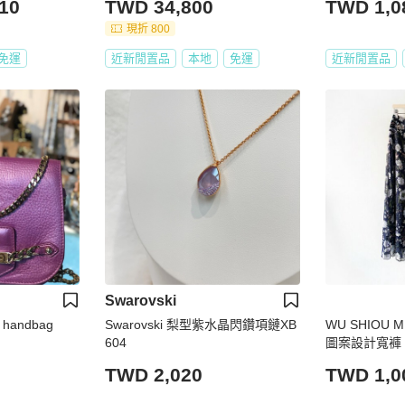
10
TWD 34,800
TWD 1,0
現折 800
免運
近新閒置品
本地
免運
近新閒置品
Swarovski
r handbag
Swarovski 梨型紫水晶閃鑽項鏈XB
WU SHIOU
604
圖案設計寬褲 
軟舒適 柔軟
TWD 2,020
TWD 1,0
羊】二手褲