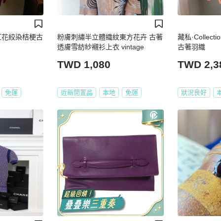
_韓紅花絞染桔梗古
粉膚刺繡半立體織紋東方花卉 古著
藏私·Collec
透膚雪紡紗襯衫上衣 vintage
古著羽織
TWD 1,080
TWD 2,3
免運
近新閒置品
本地
免運
狀況良好