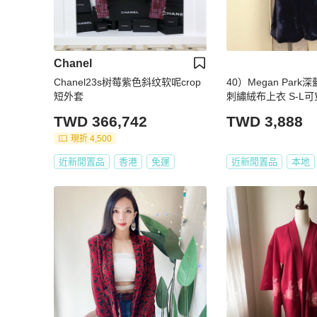
Chanel
Chanel23s树莓紫色斜纹软呢crop
40）Megan Par
短外套
刺繡絨布上衣 S-L可
TWD 366,742
TWD 3,888
現折 4,500
近新閒置品
香港
免運
近新閒置品
本地