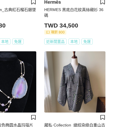
Hermès
tion_古典紅石榴石銀墜
HERMES 黑底白花紋真絲襯衫 36
碼
80
TWD 34,500
現折 800
本地
免運
近新閒置品
本地
免運
2年紫色椭圆水晶玛瑙片
藏私·Collection_總絞染綠白重山古