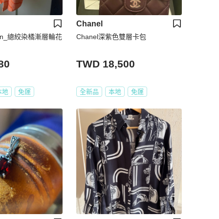
Chanel
tion_總絞染橘漸層輪花
Chanel深紫色雙層卡包
80
TWD 18,500
本地
免運
全新品
本地
免運