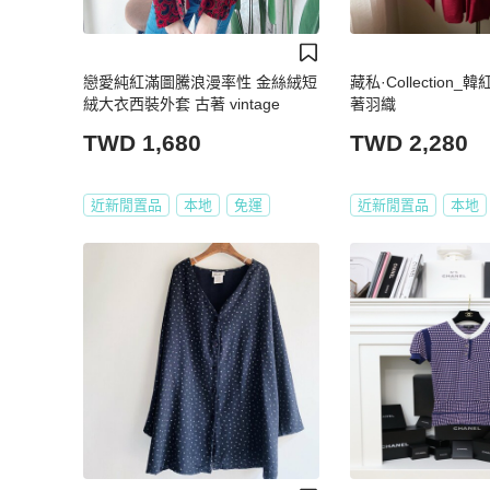
戀愛純紅滿圖騰浪漫率性 金絲絨短
藏私·Collection
絨大衣西裝外套 古著 vintage
著羽織
TWD 1,680
TWD 2,280
近新閒置品
本地
免運
近新閒置品
本地