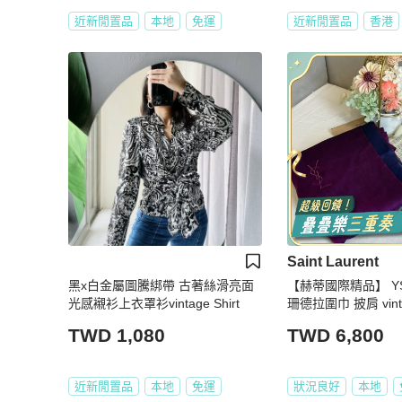
近新閒置品
本地
免運
近新閒置品
香港
Saint Laurent
黑x白金屬圖騰綁帶 古著絲滑亮面
【赫蒂國際精品】 YS
光感襯衫上衣罩衫vintage Shirt
珊德拉圍巾 披肩 vint
TWD 1,080
TWD 6,800
近新閒置品
本地
免運
狀況良好
本地