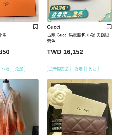
Gucci
色小馬
古馳 Gucci 馬蒙腰包 小號 天鵝絨
紫色
850
TWD 16,152
本地
免運
近新閒置品
香港
免運