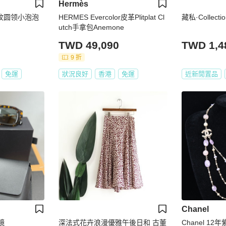
Hermès
紫格纹圆领小泡泡
HERMES Evercolor皮革Plitplat Cl
藏私·Collec
utch手拿包Anemone
TWD 49,090
TWD 1,4
9 折
免運
狀況良好
香港
免運
近新閒置品
Chanel
鏡
深法式花卉浪漫優雅午後日和 古董
Chanel 1