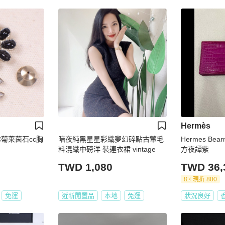
Hermès
小雏菊莱茵石cc胸
暗夜純黑星星彩織夢幻碎點古葷毛
Hermes Bea
料混織中磅洋 裝連衣裙 vintage
方夜譚紫
TWD 1,080
TWD 36,
現折 800
免運
近新閒置品
本地
免運
狀況良好