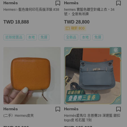
Hermès
Hermès
Hermes✨藍色幾何印花長版洋裝 #38
hermes 寶藍色鏤空針織上衣，34
號， 全新有吊牌
TWD 18,888
TWD 28,800
現折 800
近新閒置品
本地
免運
全新品
本地
免運
Hermès
Hermès
(二手）Hermes皮夾
Hermès愛馬仕 吉普賽28 深邃藍 銀扣
togo皮 松石藍 T刻