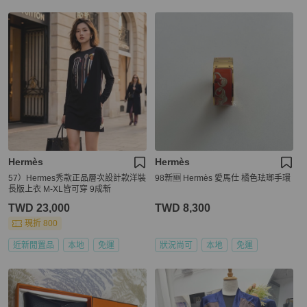
Hermès
Hermès
57）Hermes秀款正品層次設計款洋裝
98新🆕 Hermès 愛馬仕 橘色珐瑯手環
長版上衣 M-XL皆可穿 9成新
TWD 23,000
TWD 8,300
現折 800
近新閒置品
本地
免運
狀況尚可
本地
免運