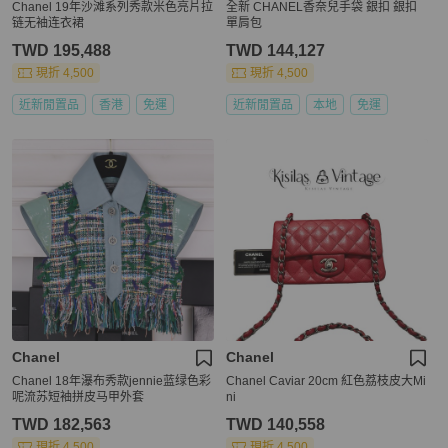
Chanel 19年沙滩系列秀款米色亮片拉
全新 CHANEL香奈兒手袋 銀扣 銀扣
链无袖连衣裙
單肩包
TWD 195,488
TWD 144,127
現折 4,500
現折 4,500
近新閒置品
香港
免運
近新閒置品
本地
免運
Chanel
Chanel
Chanel 18年瀑布秀款jennie蓝绿色彩
Chanel Caviar 20cm 紅色荔枝皮大Mi
呢流苏短袖拼皮马甲外套
ni
TWD 182,563
TWD 140,558
現折 4,500
現折 4,500