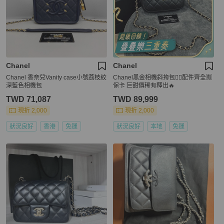
Chanel
Chanel
Chanel 香奈兒Vanity case小號荔枝紋
Chanel黑金相機斜挎包❤️‍🔥配件齊全🈶
深藍色相機包
保卡 巨甜價稀有釋出🔥
TWD 71,087
TWD 89,999
現折 2,000
現折 2,000
狀況良好
香港
免運
狀況良好
本地
免運