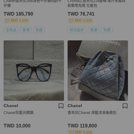
Chanel香奈兒26B深色牛仔褲logo牛
CHANEL香奈兒22k菱格 喀什米爾斜
仔褲
紋軟呢毛呢 化粧包
TWD 185,790
TWD 76,741
現折 4,500
現折 2,000
全新品
香港
免運
狀況良好
香港
免運
Chanel
Chanel
Chanel抗藍光眼鏡
香奈兒Chanel 深藍流浪後揹包
TWD 10,000
TWD 119,800
現折 4,500