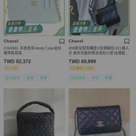
Chanel
Chanel
CHANEL 羊皮皮革Vanity Case金扣
#99新全配🈶購證 #全網最低 #21萬入
鏈帶肩背袋
手 香奈兒藍拼黑流浪包小號 送禮超適
🈴
TWD 82,372
TWD 69,999
9 折
現折 2,000
狀況良好
香港
免運
狀況良好
本地
免運