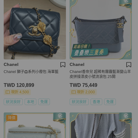
Chanel
Chanel
Chanel 獅子🦁系列小廢包 海軍藍
Chanel香奈兒 超稀有霧霾藍漸變山羊
皮拼接漆皮小號流浪包 25開
TWD 120,899
TWD 75,449
現折 4,500
現折 2,000
狀況良好
本地
免運
狀況良好
香港
免運
降價