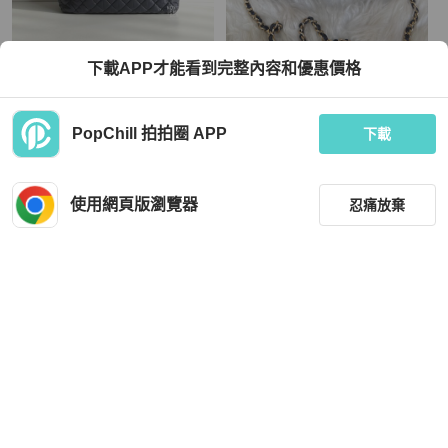
Chanel
Chanel
下載APP才能看到完整內容和優惠價格
98新🆕 Chanel 香奈兒 空氣肩背包 深
Chanel 深藍荔枝皮淡金釦WOC 離櫃
藍色
閒置 晶片款
TWD 35,200
TWD 118,000
PopChill 拍拍圈 APP
下載
現折 800
現折 4,500
狀況尚可
本地
免運
全新品
本地
免運
使用網頁版瀏覽器
忍痛放棄
篩選
重設
品牌
分類
Chanel
Chanel