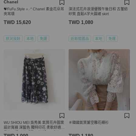
Chanel
💝FuFu.Style ⟡.·* Chanel 素金花朵耳
深法式花卉浪漫優雅午後日和 古董紡
夾耳環
紗質 直鬆A字大圓裙 skirt
TWD 15,620
TWD 1,080
狀況良好
本地
免運
近新閒置品
本地
免運
WU SHIOU MEI 吳秀美 氣質花卉圖案
＃韓國氣質簍空雕花襯衫
設計寬褲 深藍色 獨特印花 柔軟舒適
柔軟內裡 碎花【壽司羊羊】二手褲
TWD 1,000
TWD 1,180