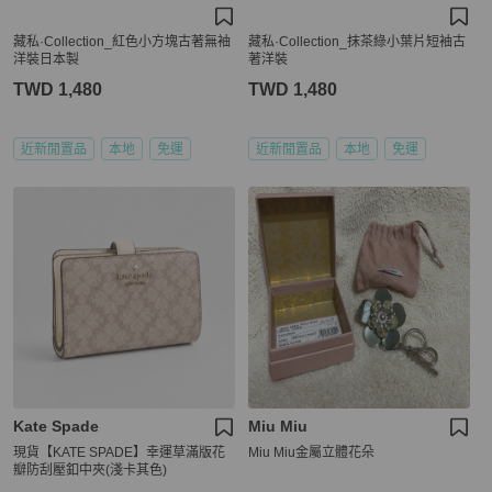
藏私·Collection_紅色小方塊古著無袖
藏私·Collection_抹茶綠小葉片短袖古
洋裝日本製
著洋裝
TWD 1,480
TWD 1,480
近新閒置品
本地
免運
近新閒置品
本地
免運
Kate Spade
Miu Miu
現貨【KATE SPADE】幸運草滿版花
Miu Miu金屬立體花朵
瓣防刮壓釦中夾(淺卡其色)