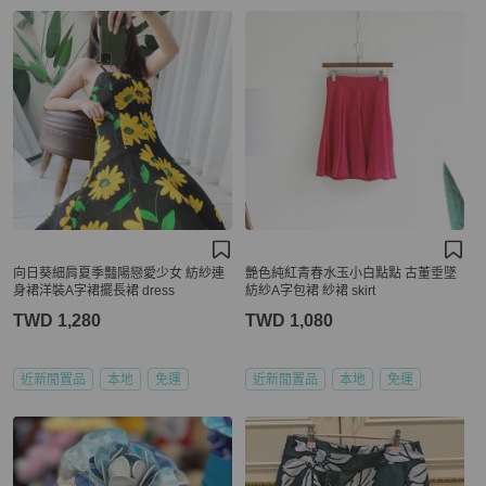
向日葵細肩夏季豔陽戀愛少女 紡紗連
艷色純紅青春水玉小白點點 古董垂墜
身裙洋裝A字裙擺長裙 dress
紡紗A字包裙 紗裙 skirt
TWD 1,280
TWD 1,080
近新閒置品
本地
免運
近新閒置品
本地
免運