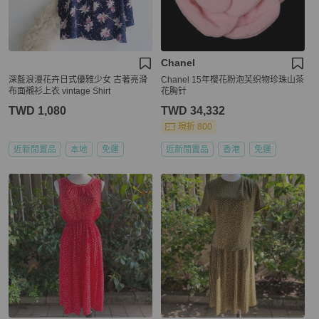
Chanel
深藍浪漫花卉日式優雅少女 古著亮滑
Chanel 15年樱花粉泡芙织物珍珠山茶
布面襯衫上衣 vintage Shirt
花胸针
TWD 1,080
TWD 34,332
現折 800
近新閒置品
本地
免運
近新閒置品
香港
免運