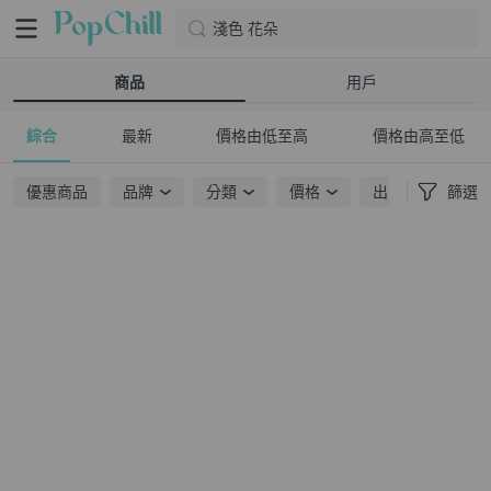
淺色 花朵
商品
用戶
綜合
最新
價格由低至高
價格由高至低
優惠商品
品牌
分類
價格
出貨地點
篩選