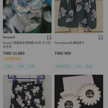
Goyard
Goyard 限量版全球限量290支 手工花
Pennyblack光澤感裙子
永生花
TWD 31,860
TWD 900
現折 800
全新品
香港
免運
近新閒置品
本地
免運