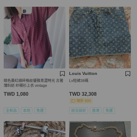
Louis Vuitton
暗色棗紅細碎格紋優雅青澀時光 古著
Lv短裙38碼
薄料紡 紗襯衫上衣 vintage
TWD 1,080
TWD 32,308
現折 800
全新品
本地
免運
狀況良好
香港
免運