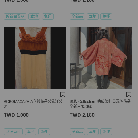
近新閒置品
本地
免運
全新品
本地
免運
BCBGMAXAZRIA立體花朵裝飾洋裝
藏私·Collection_總絞染紅黃混色花朵
👗
全新古著羽織
TWD 1,000
TWD 2,180
狀況尚可
本地
免運
全新品
本地
免運