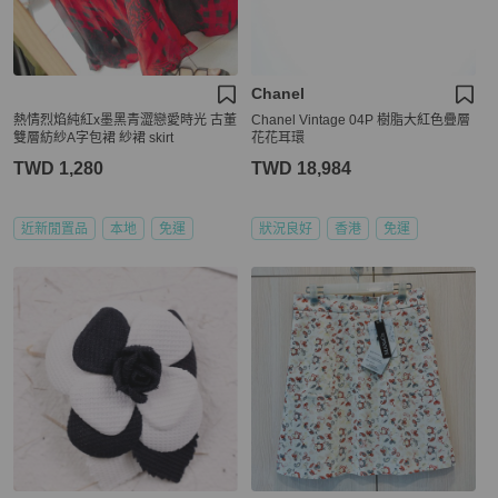
Chanel
熱情烈焰純紅x墨黑青澀戀愛時光 古董
Chanel Vintage 04P 樹脂大紅色疊層
雙層紡紗A字包裙 紗裙 skirt
花花耳環
TWD 1,280
TWD 18,984
近新閒置品
本地
免運
狀況良好
香港
免運