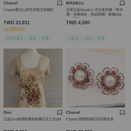
Chanel
MAX&Co.
Chanel黑白山茶花拼接立体胸针
全新正品Max&Co 花朵系列裙（有內
裡、吊牌未拆、有試穿圖）原價6980
元/看圖看內文～
TWD 23,831
TWD 4,500
現折 800
近新閒置品
香港
免運
全新品
本地
免運
Dior
Chanel
正品Dior迪奧粉膚色刺繡花朵上衣SM
Chanel 透明琉璃花花珍珠耳夹