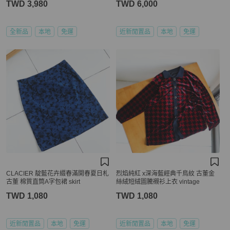
TWD 3,980
TWD 6,000
全新品
本地
免運
近新閒置品
本地
免運
CLACIER 靛藍花卉綴春滿開春夏日札
烈焰純紅 x深海藍經典千鳥紋 古董金
古董 棉質直筒A字包裙 skirt
絲絨短絨圖騰襯衫上衣 vintage
TWD 1,080
TWD 1,080
近新閒置品
本地
免運
近新閒置品
本地
免運