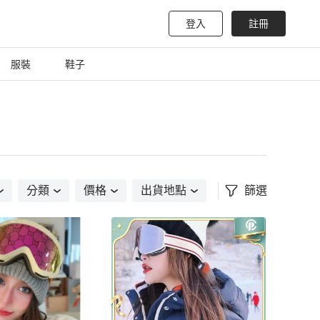
登入
註冊
服裝
鞋子
分類
價格
出貨地點
篩選