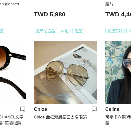
 glasses
鏡片
TWD 5,980
TWD 4,4
運
近新閒置品
本地
免運
狀況良好
Chloé
Celine
HANEL文字l
Chloe 金框漸層鏡面太陽眼鏡
可零卡六期0利率
/ 遮陽眼鏡/
鏡