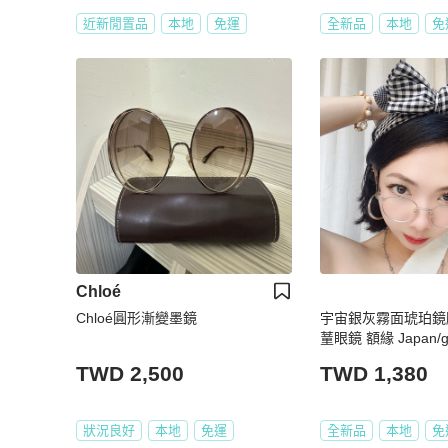
近新閒置品
本地
免運
全新品
本地
免
Chloé
Chloé圓形漸變墨鏡
宇宙銀灰霧面琥珀鏡
蕫眼鏡 額緣 Japan/gi
TWD 2,500
TWD 1,380
狀況良好
本地
免運
全新品
本地
免