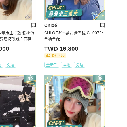
Chloé
年限量版主打款 粉桃色
CHLOE🎿🥽蔡司滑雪镜 CH0072s
蔡司雙層防護鏡面白框造
全新全配
000
TWD 16,800
現折 499
地
免運
全新品
本地
免運