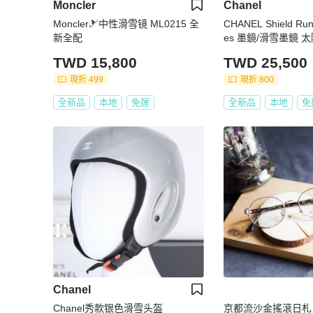
Moncler
Chanel
Moncler🎿中性滑雪镜 ML0215 全
CHANEL Shield Run
新全配
es 墨鏡/滑雪墨鏡 
TWD 15,800
TWD 25,500
現折 499
現折 800
全新品
本地
免運
全新品
本地
免
Chanel
Chanel秀款银色滑雪头盔
京都流沙金搖滾日札