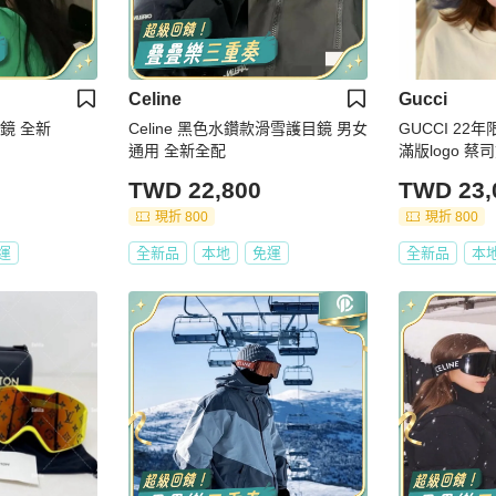
Celine
Gucci
鏡 全新
Celine 黑色水鑽款滑雪護目鏡 男女
GUCCI 22
通用 全新全配
滿版logo 
型雪鏡
TWD 22,800
TWD 23,
現折 800
現折 800
運
全新品
本地
免運
全新品
本