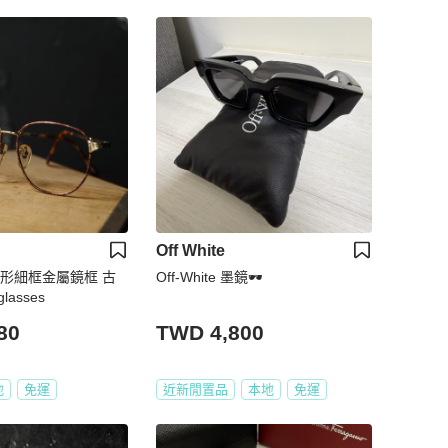
Off White
圓形細框金屬鏡框 古
Off-White 墨鏡🕶️
lasses
80
TWD 4,800
地
免運
近新閒置品
本地
免運