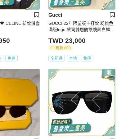
Gucci
 CELINE 新款滑雪
GUCCI 22年限量版主打款 粉桃色
滿版logo 蔡司雙層防護鏡面白框造
型雪鏡
950
TWD 23,000
現折 800
地
免運
全新品
本地
免運