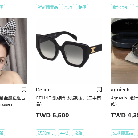
運
近新閒置品
本地
免運
狀況良好
Celine
agnès b.
腳金屬鏡框古
CELINE 凱旋門 太陽眼鏡（二手商
Agnes b.
asses
品）
款）
TWD 5,500
TWD 4,3
運
狀況尚可
本地
免運
近新閒置品