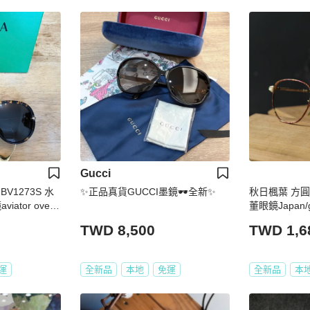
Gucci
 BV1273S 水
✨正品真貨GUCCI墨鏡🕶️全新✨
秋日楓葉 方
tor oversi
董眼鏡Japan/g
TWD 8,500
TWD 1,6
運
全新品
本地
免運
全新品
本