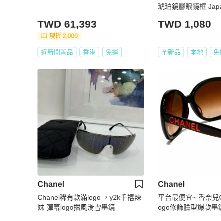
琥珀鏡腳眼鏡框 Japan
TWD 61,393
TWD 1,080
現折 2,000
近新閒置品
香港
免運
全新品
本地
免
Chanel
Chanel
Chanel稀有款滿logo ，y2k千禧辣
平台最便宜~ 香奈兒C
妹 彈幕logo擋風滑雪墨鏡
ogo修飾臉型爆款墨鏡
太陽眼鏡, 男女適用