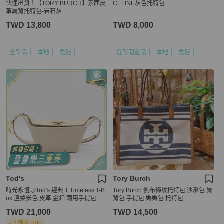
快速出貨！【TORY BURCH】素面皮
CÉLINE灰色托特包
革肩背托特包-岩石灰
TWD 13,800
TWD 8,000
全新品
本地
免運
近新閒置品
本地
免運
Tod's
Tory Burch
時光永恆🌙Tod's 經典 T Timeless T-B
Tory Burch 帆布條纹托特包 沙灘包 肩
ox 溫柔米色 皮革 金釦 兩用手提包 腋
背包 手提包 媽媽包 托特包
下包 肩背包
TWD 21,000
TWD 14,500
現折 800