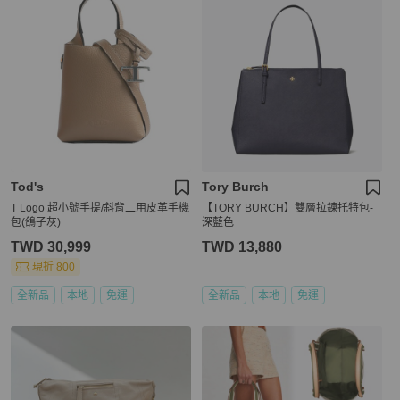
Tod's
Tory Burch
T Logo 超小號手提/斜背二用皮革手機
【TORY BURCH】雙層拉鍊托特包-
包(鴿子灰)
深藍色
TWD 30,999
TWD 13,880
現折 800
全新品
本地
免運
全新品
本地
免運