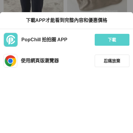
Tod's
Miu Miu
下載APP才能看到完整內容和優惠價格
🎉新品好折扣✨Tod's Barretta 小金條
Miu Miu • 大象灰全皮托特包 Tote
小牛皮托特包 焦糖棕色
TWD 44,200
TWD 29,999
PopChill 拍拍圈 APP
下載
現折 800
現折 800
全新品
本地
免運
狀況良好
本地
免運
使用網頁版瀏覽器
忍痛放棄
篩選
重設
品牌
分類
Off White
Tod's