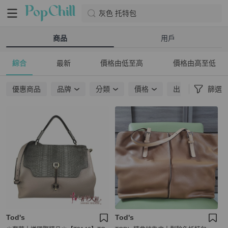
灰色 托特包
商品
用戶
綜合
最新
價格由低至高
價格由高至低
優惠商品
品牌
分類
價格
出貨地點
篩選
Tod's
Tod's