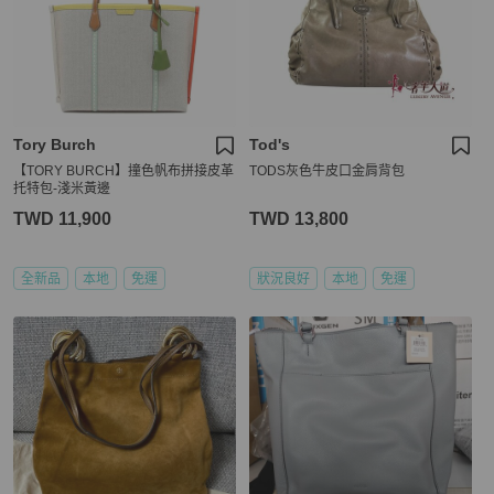
Tory Burch
Tod's
【TORY BURCH】撞色帆布拼接皮革
TODS灰色牛皮口金肩背包
托特包-淺米黃邊
TWD 11,900
TWD 13,800
全新品
本地
免運
狀況良好
本地
免運