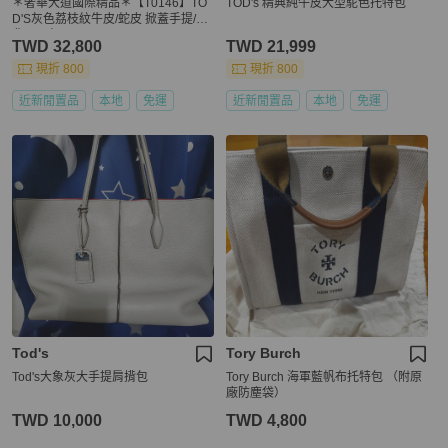
＊奢華大道國際精品＊【T0146】TO
TOD's 精典純牛皮大型駝色托特包
D'S灰色荔枝紋牛皮/蛇皮 掀蓋手提/斜
背兩用包
TWD 32,800
TWD 21,999
現折 800
現折 800
近新閒置品
本地
免運
近新閒置品
本地
免運
Tod's
Tory Burch
Tod's大象灰大手提肩揹包
Tory Burch 海軍藍帆布托特包 （附原
廠防塵袋）
TWD 10,000
TWD 4,800