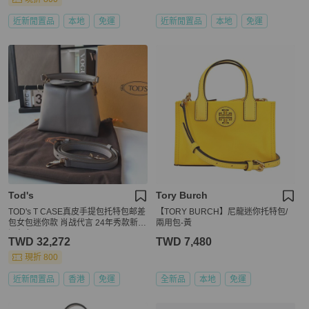
近新閒置品
本地
免運
近新閒置品
本地
免運
Tod's
Tory Burch
TOD's T CASE真皮手提包托特包邮差
【TORY BURCH】尼龍迷你托特包/
包女包迷你款 肖战代言 24年秀款新色
兩用包-黃
深灰色
TWD 32,272
TWD 7,480
現折 800
近新閒置品
香港
免運
全新品
本地
免運