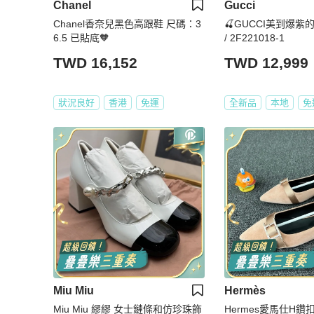
Chanel
Gucci
Chanel香奈兒黑色高跟鞋 尺碼：3
🍒GUCCI美到爆紫的高
6.5 已貼底🧡
/ 2F221018-1
TWD 16,152
TWD 12,999
狀況良好
香港
免運
全新品
本地
免
Miu Miu
Hermès
Miu Miu 繆繆 女士鏈條和仿珍珠飾
Hermes愛馬仕H