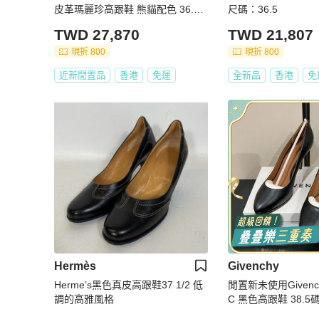
皮革瑪麗珍高跟鞋 熊貓配色 36.5
尺碼：36.5
碼 有其它碼
TWD 27,870
TWD 21,807
現折 800
現折 800
近新閒置品
香港
免運
全新品
香港
免
Hermès
Givenchy
Herme’s黑色真皮高跟鞋37 1/2 低
閒置新未使用Givenc
調的高雅風格
C 黑色高跟鞋 38.5
穿氣質女神範 意大