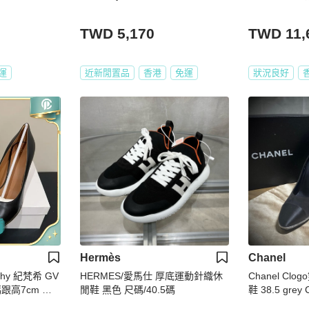
TWD 5,170
TWD 11,
運
近新閒置品
香港
免運
狀況良好
Hermès
Chanel
hy 紀梵希 GV
HERMES/愛馬仕 厚底運動針織休
Chanel C
碼跟高7cm 好
閒鞋 黑色 尺碼/40.5碼
鞋 38.5 grey C
利產
oe CC Pumps