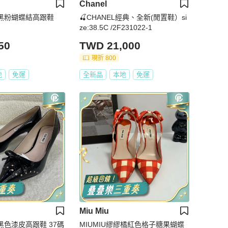
Chanel
緞面黑粉蝴蝶結高跟鞋
🍒CHANEL經典、全新(閒置鞋）si
ze:38.5C /2F231022-1
50
TWD 21,000
現折 800
地
免運
全新品
本地
免運
Miu Miu
繆 黑色漆皮高跟鞋 37碼
MIUMIU繆繆橘紅色格子糖果蝴蝶