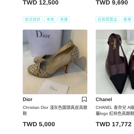
TWD 12,500
TWD 9,690
狀況良好
本地
免運
近新閒置品
香港
Dior
Chanel
Christian Dior 淺灰色圖頭真皮高跟
CHANEL 香奈兒 
鞋
屬logo 紅棕色高跟鞋
（已通過✅鑒定）購買
TWD 5,000
TWD 17,772
送贈CHANEL金字
個🌸