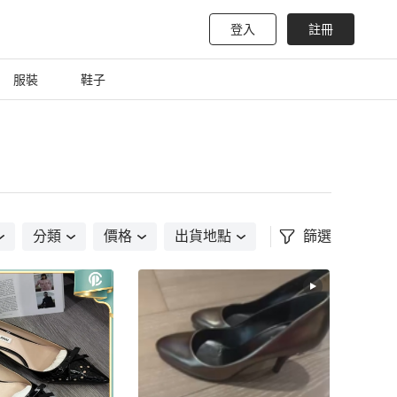
登入
註冊
服裝
鞋子
分類
價格
出貨地點
篩選