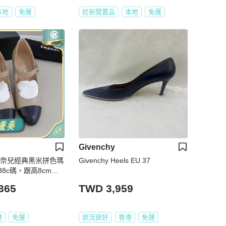
本地
免運
近新閒置品
本地
免運
Givenchy
香奈兒經典黑米拼色瑪
Givenchy Heels EU 37
8c碼，跟高8cm，
子。🧡
365
TWD 3,959
港
免運
狀況良好
香港
免運