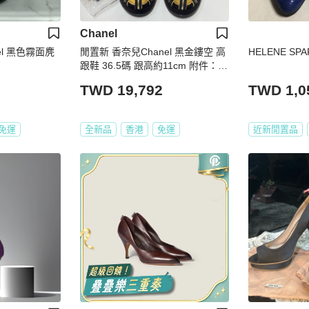
Chanel
el 黑色霧面麂
閒置新 香奈兒Chanel 黑金鏤空 高
HELENE S
跟鞋 36.5碼 跟高約11cm 附件：有
盒
TWD 19,792
TWD 1,0
免運
全新品
香港
免運
近新閒置品