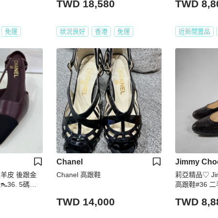
TWD 18,580
TWD 8,8
免運
狀況良好
香港
免運
近新閒置品
Chanel
Jimmy Cho
A級羊皮 後跟金
Chanel 高跟鞋
莉亞精品♡ Ji
36. 5碼
高跟鞋#36 二
以上商品👆🏻
TWD 14,000
TWD 8,8
米色立體襟花兩