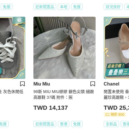
免運
近新閒置品
本地
免運
狀況良好
Miu Miu
Chanel
馬仕 灰色休閒低
98新 MIU MIU繆繆 銀色尖頭 細跟
閒置未使用 
高跟鞋 37碼 附件：🈚
麗珍高跟鞋，3
配件防塵袋盒
TWD 14,137
TWD 25,
現折 800
免運
近新閒置品
香港
免運
全新品
香