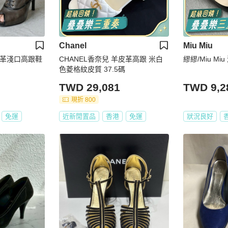
Chanel
Miu Miu
 深灰皮革淺口高跟鞋
CHANEL香奈兒 羊皮革高跟 米白
繆繆/Miu M
色菱格紋皮質 37.5碼
TWD 29,081
TWD 9,2
現折 800
免運
近新閒置品
香港
免運
狀況良好