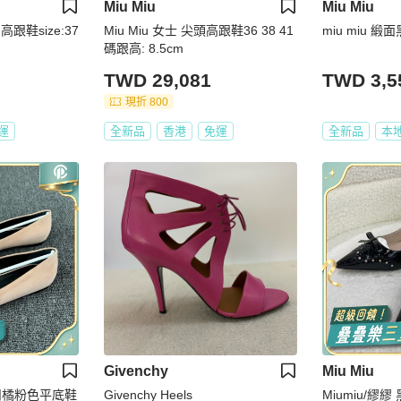
Miu Miu
Miu Miu
跟鞋size:37
Miu Miu 女士 尖頭高跟鞋36 38 41
miu miu 
碼跟高: 8.5cm
TWD 29,081
TWD 3,5
現折 800
運
全新品
香港
免運
全新品
本
Givenchy
Miu Miu
鑽扣橘粉色平底鞋
Givenchy Heels
Miumiu/繆