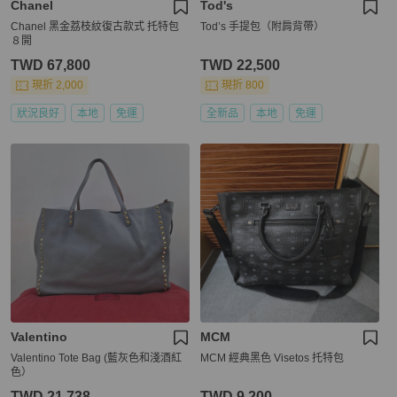
Chanel
Tod's
Chanel 黑金荔枝紋復古款式 托特包
Tod’s 手提包（附肩背帶）
８開
TWD 67,800
TWD 22,500
現折 2,000
現折 800
狀況良好
本地
免運
全新品
本地
免運
Valentino
MCM
Valentino Tote Bag (藍灰色和淺酒紅
MCM 經典黑色 Visetos 托特包
色）
TWD 21,738
TWD 9,200