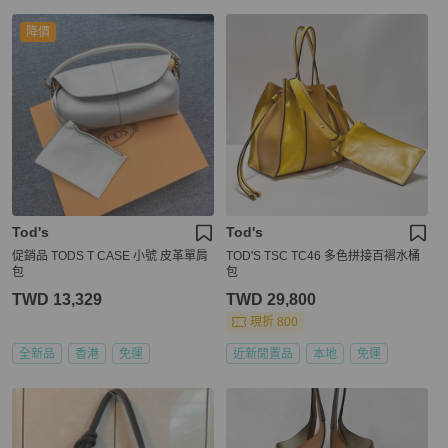
降價
Tod's
Tod's
促銷品 TODS T CASE 小號 皮革單肩
TOD'S TSC TC46 多色拼接百褶水桶
包
包
TWD 13,329
TWD 29,800
現折 800
全新品
香港
免運
近新閒置品
本地
免運