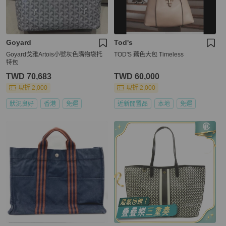
Goyard
Tod's
Goyard戈雅Artois小號灰色購物袋托
TOD'S 藕色大包 Timeless
特包
TWD 70,683
TWD 60,000
現折 2,000
現折 2,000
狀況良好
香港
免運
近新閒置品
本地
免運