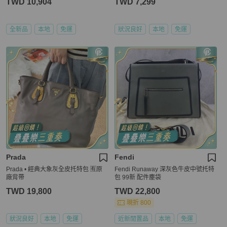
TWD 10,904
TWD 7,299
全新品
本地
免運
狀況良好
本地
免運
Prada
Fendi
Prada • 經典大象灰全皮托特包 🈶原
️Fendi Runaway 深灰色牛皮中號托特
廠背帶
包 99新 配件塵袋
TWD 19,800
TWD 22,800
現折 800
狀況良好
本地
免運
近新閒置品
本地
免運