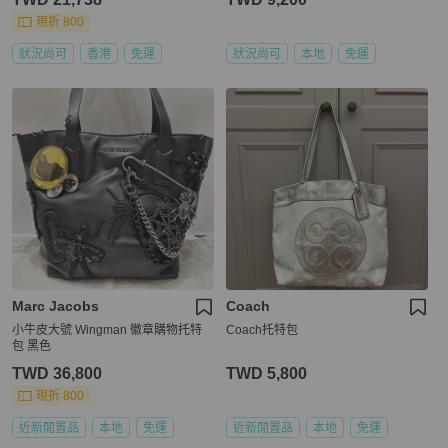
現折 800
狀況尚可
香港
免運
狀況尚可
本地
免運
Marc Jacobs
Coach
小牛皮大號 Wingman 徽章購物托特
Coach托特包
包 黑色
TWD 36,800
TWD 5,800
現折 800
近新閒置品
本地
免運
近新閒置品
本地
免運