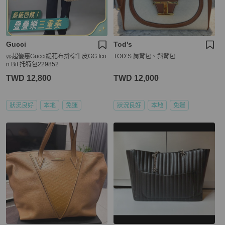
Gucci
Tod's
🥨超優惠Gucci緹花布拚棕牛皮GG Ico
TOD’S 肩背包、斜背包
n Bit 托特包229852
TWD 12,800
TWD 12,000
狀況良好
本地
免運
狀況良好
本地
免運