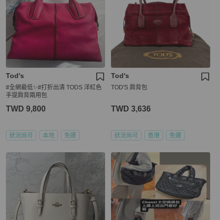
Tod's
Tod's
#全網最低✨#打折出清 TODS 洋紅色
TOD'S 肩背包
手提肩背兩用包
TWD 9,800
TWD 3,636
狀況尚可
本地
免運
狀況尚可
香港
免運