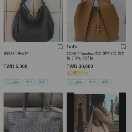
Tod's
質感灰色牛皮包
TODS T Timeless皮革 購物手袋 肩背
包 子母包 托特包
TWD 5,000
TWD 30,000
現折 800
狀況良好
本地
免運
狀況良好
本地
免運