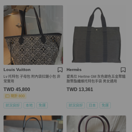
Louis Vuitton
Hermès
Lv 托特包 子母包 附內袋拉鏈小包 非
愛馬仕 Herline GM 灰色銀色五金聚醯
常實用
胺聚酯纖維托特包手袋 男女通用
TWD 45,800
TWD 13,361
現折 800
狀況良好
本地
免運
狀況良好
日本
免運