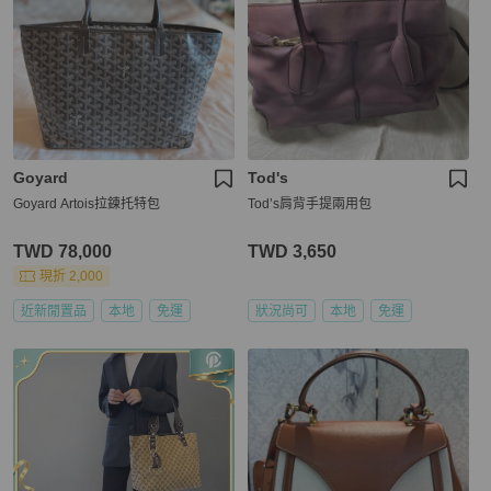
Goyard
Tod's
Goyard Artois拉鍊托特包
Tod’s肩背手提兩用包
TWD 78,000
TWD 3,650
現折 2,000
近新閒置品
本地
免運
狀況尚可
本地
免運