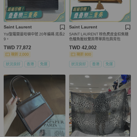
Saint Laurent
Saint Laurent
Ysl聖羅蘭曼哈頓中號 20年編碼 底長2
SAINT LAURENT 棕色麂皮金扣焦糖
9。
色鱷魚壓紋雙肩帶單肩包肩背包
TWD 77,872
TWD 42,002
現折 2,000
現折 800
狀況良好
香港
免運
狀況良好
香港
免運