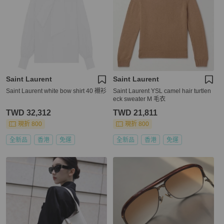
Saint Laurent
Saint Laurent
Saint Laurent white bow shirt 40 襯衫
Saint Laurent YSL camel hair turtlen
eck sweater M 毛衣
TWD 32,312
TWD 21,811
現折 800
現折 800
全新品
香港
免運
全新品
香港
免運