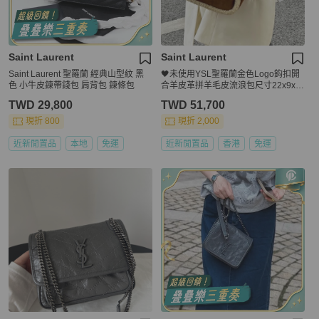
Saint Laurent
Saint Laurent
Saint Laurent 聖羅蘭 經典山型紋 黑
🖤未使用YSL聖羅蘭金色Logo鈎扣開
色 小牛皮鍊帶錢包 肩背包 鍊條包
合羊皮革拼羊毛皮流浪包尺寸22x9x2
3
TWD 29,800
TWD 51,700
現折 800
現折 2,000
近新閒置品
本地
免運
近新閒置品
香港
免運