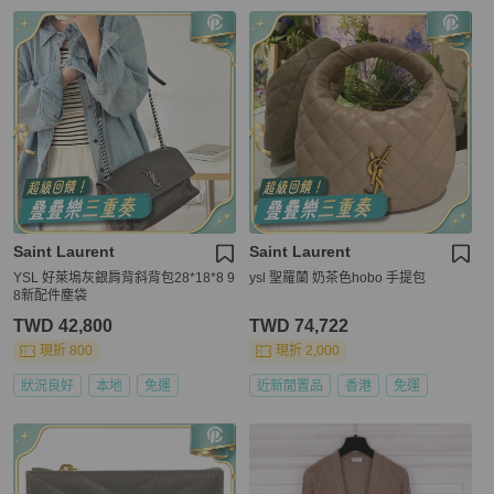
Saint Laurent
Saint Laurent
YSL 好萊塢灰銀肩背斜背包28*18*8 9
ysl 聖羅蘭 奶茶色hobo 手提包
8新配件塵袋
TWD 42,800
TWD 74,722
現折 800
現折 2,000
狀況良好
本地
免運
近新閒置品
香港
免運