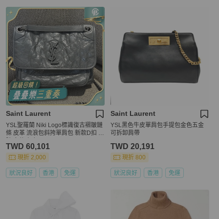
Saint Laurent
Saint Laurent
YSL聖羅蘭 Niki Logo標識復古褶皺鏈
YSL黑色牛皮單肩包手提包金色五金
條 皮革 流浪包斜挎單肩包 新款D扣 中
可拆卸肩帶
號 女款 灰色
TWD 60,101
TWD 20,191
現折 2,000
現折 800
狀況良好
香港
免運
狀況良好
香港
免運