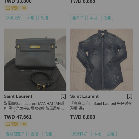
TWD 33,800
TWD 8,888
現折 800
狀況良好
本地
免運
全新品
本地
免運
Saint Laurent
Saint Laurent
聖羅蘭/Saint laurent MANHATTAN系
『寬寬二手』 Saint Laurent 牛仔襯衫
列 黑金光面牛皮曼哈頓中號單肩斜挎
潑墨 設計
包 尺寸：29×20×7.5
TWD 47,661
TWD 8,800
現折 800
近新閒置品
香港
免運
狀況良好
本地
免運