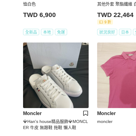
恤白色
其他外套 聚酯纖維 
TWD 6,900
TWD 22,464
9 折
全新品
本地
免運
狀況良好
日本
Moncler
Moncler
💎Han's house精品服飾💎MONCL
moncler
ER 牛皮 無跟鞋 拖鞋 懶人鞋