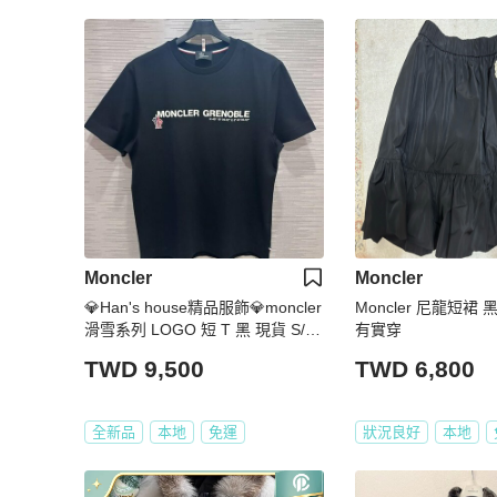
Moncler
Moncler
💎Han's house精品服飾💎moncler
Moncler 尼龍短裙
滑雪系列 LOGO 短 T 黑 現貨 S/M/
有實穿
L 原價13400
TWD 9,500
TWD 6,800
全新品
本地
免運
狀況良好
本地