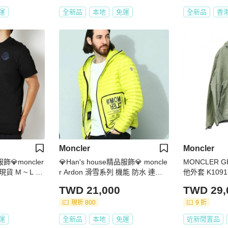
運
全新品
本地
免運
全新品
香
Moncler
Moncler
服飾💎moncler
💎Han's house精品服飾💎 moncle
MONCLER G
現貨 M ~ L 原
r Ardon 滑雪系列 機能 防水 連帽
他外套 K1091
羽絨 外套 可手水洗 現貨4
卡其色 新款 
TWD 21,000
TWD 29,
現折 800
9 折
運
全新品
本地
免運
近新閒置品