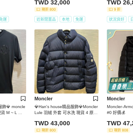
TWD 32,000
TWD 26,
現折 800
9 折
免運
近新閒置品
本地
免運
狀況良好
Moncler
Moncler
服飾💎 moncle
💎Han's house精品服飾💎Moncler
Moncler-Ar
貨 M ~ L 原
Lule 羽絨 外套 可水洗 現貨 4 原價
#0 好價💰
83500
TWD 43,000
TWD 47,
現折 800
現折 808