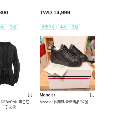
800
TWD 14,999
本地
免運
狀況良好
本地
免運
Moncler
LDEBARAN 黑色尼
Moncler 休閒鞋/全新商品/37號
1 二手女款