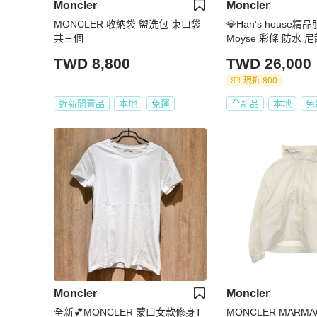
Moncler
Moncler
MONCLER 收納袋 盥洗包 束口袋
💎Han's house精品
共三個
Moyse 彩條 防水 
外套 現貨 XS ~ M 原
TWD 8,800
TWD 26,000
現折 800
近新閒置品
本地
免運
全新品
本地
免
Moncler
Moncler
全新💕MONCLER 蒙口女款修身T
MONCLER MARM