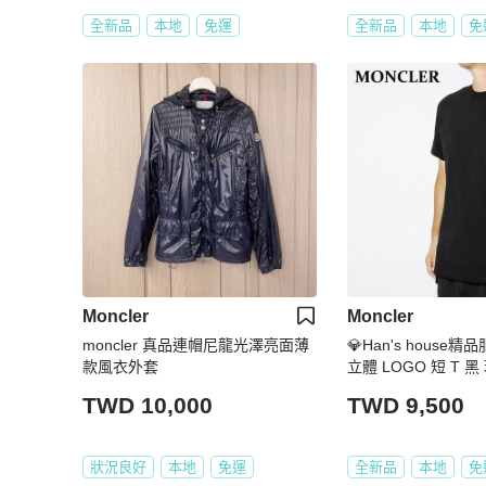
全新品
本地
免運
全新品
本地
免
Moncler
Moncler
moncler 真品連帽尼龍光澤亮面薄
💎Han's house精品
款風衣外套
立體 LOGO 短 T 黑 
價11000
TWD 10,000
TWD 9,500
狀況良好
本地
免運
全新品
本地
免