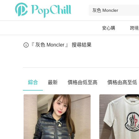
安心購
跨境
『 灰色 Moncler 』
搜尋結果
綜合
最新
價格由低至高
價格由高至低