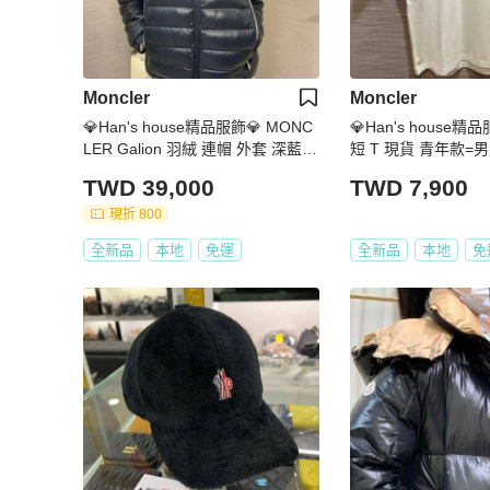
Moncler
Moncler
💎Han's house精品服飾💎 MONC
💎Han's house精品
LER Galion 羽絨 連帽 外套 深藍
短 T 現貨 青年款=男
現貨 S 原價52800
TWD 39,000
TWD 7,900
現折 800
全新品
本地
免運
全新品
本地
免