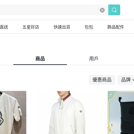
直送
五星好店
快速出貨
包包
飾品配件
商品
用戶
優惠商品
品牌