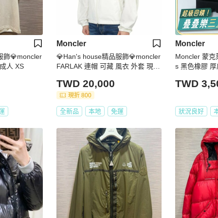
Moncler
Moncler
服飾💎moncler
💎Han's house精品服飾💎moncler
Moncler 蒙克萊
成人 XS
FARLAK 連帽 可藏 風衣 外套 現貨
s 黑色橡膠
4
TWD 20,000
TWD 3,5
現折 800
運
全新品
本地
免運
狀況良好