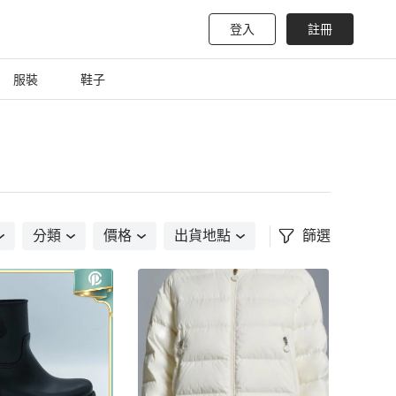
登入
註冊
服裝
鞋子
分類
價格
出貨地點
篩選